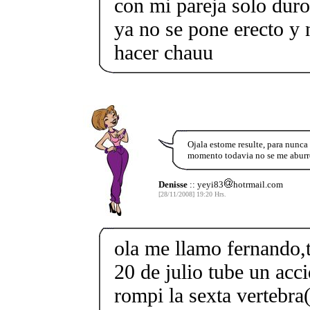
con mi pareja solo dur
ya no se pone erecto y
hacer chauu
Ojala estome resulte, para nunca
momento todavia no se me aburr
Denisse
:: yeyi83
hotrmail.com
[28/11/2008] 19:20 Hrs.
ola me llamo fernando,
20 de julio tube un acc
rompi la sexta vertebra