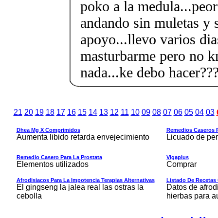
poko a la medula...peor
andando sin muletas y 
apoyo...llevo varios di
masturbarme pero no k
nada...ke debo hacer??
21
20
19
18
17
16
15
14
13
12
11
10
09
08
07
06
05
04
03
Dhea Mg X Comprimidos
Remedios Caseros P
Aumenta libido retarda envejecimiento
Licuado de perej
Remedio Casero Para La Prostata
Vigaplus
Elementos utilizados
Comprar
Afrodisiacos Para La Impotencia Terapias Alternativas
Listado De Recetas 
El gingseng la jalea real las ostras la
Datos de afrod
cebolla
hierbas para a