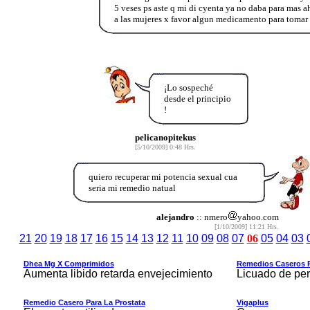
5 veses ps aste q mi di cyenta ya no daba para mas 
a las mujeres x favor algun medicamento para tomar
¡Lo sospeché
desde el principio
!
pelicanopitekus
[5/10/2009] 0:48 Hrs.
quiero recuperar mi potencia sexual cua
seria mi remedio natual
alejandro
:: nmero
yahoo.com
[1/10/2009] 11:21 Hrs.
21
20
19
18
17
16
15
14
13
12
11
10
09
08
07
06
05
04
03
Dhea Mg X Comprimidos
Remedios Caseros P
Aumenta libido retarda envejecimiento
Licuado de perej
Remedio Casero Para La Prostata
Vigaplus