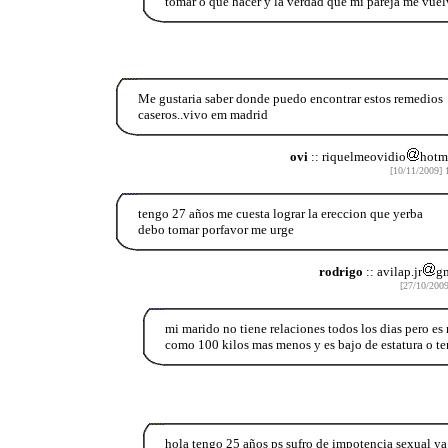
tomar o que hacer y la verdad que mi pareja me vuel
Me gustaria saber donde puedo encontrar estos remedios
caseros..vivo em madrid
ovi
:: riquelmeovidio
hotm
[10/11/2009] 
tengo 27 años me cuesta lograr la ereccion que yerba
debo tomar porfavor me urge
rodrigo
:: avilap.jr
g
[27/10/2009
mi marido no tiene relaciones todos los dias pero e
como 100 kilos mas menos y es bajo de estatura o ten
hola tengo 25 años ps sufro de impotencia sexual ya d