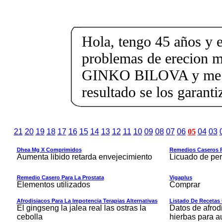
Hola, tengo 45 años y 
problemas de erecion 
GINKO BILOVA y me 
resultado se los garanti
21
20
19
18
17
16
15
14
13
12
11
10
09
08
07
06
05
04
03
Dhea Mg X Comprimidos
Remedios Caseros P
Aumenta libido retarda envejecimiento
Licuado de perej
Remedio Casero Para La Prostata
Vigaplus
Elementos utilizados
Comprar
Afrodisiacos Para La Impotencia Terapias Alternativas
Listado De Recetas 
El gingseng la jalea real las ostras la
Datos de afrod
cebolla
hierbas para a