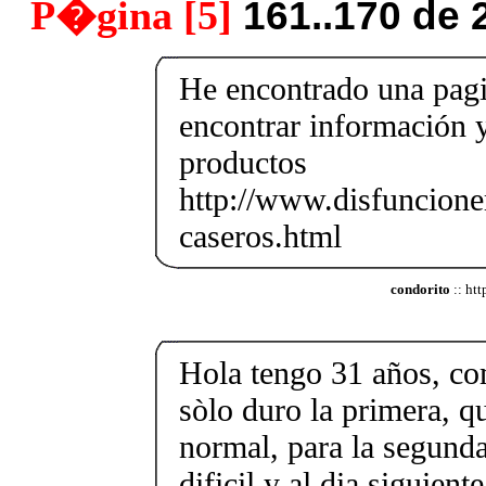
P�gina [5]
161..170 de 
He encontrado una pag
encontrar información y
productos
http://www.disfuncioner
caseros.html
condorito
:: htt
Hola tengo 31 años, co
sòlo duro la primera, qu
normal, para la segund
dificil y al dia siguien