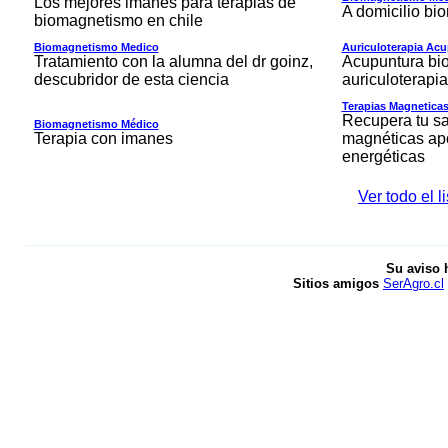
Los mejores imanes para terapias de
A domicilio b
biomagnetismo en chile
Biomagnetismo Medico
Auriculoterapia Acu
Tratamiento con la alumna del dr goinz,
Acupuntura bi
descubridor de esta ciencia
auriculoterapia
Terapias Magnetica
Recupera tu sa
Biomagnetismo Médico
Terapia con imanes
magnéticas ap
energéticas
Ver todo el 
Su aviso 
Sitios amigos
SerAgro.cl