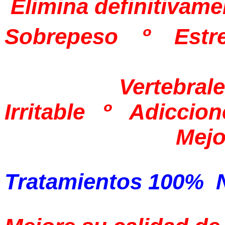
Elimina definitivame
Sobrepeso º Estr
Vertebr
Irritable º Adicc
Mejo
Tratamientos 100% Na