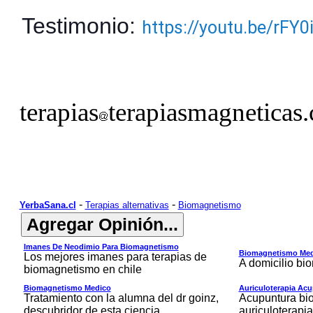
Testimonio:
https://youtu.be/rFY
terapias
terapiasmagneticas.
-
-
YerbaSana.cl
Terapias alternativas
Biomagnetismo
Imanes De Neodimio Para Biomagnetismo
Biomagnetismo Med
Los mejores imanes para terapias de
A domicilio b
biomagnetismo en chile
Biomagnetismo Medico
Auriculoterapia Acu
Tratamiento con la alumna del dr goinz,
Acupuntura bi
descubridor de esta ciencia
auriculoterapia