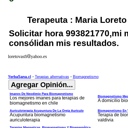
Terapeuta : Maria Loreto
Solicitar hora 993821770,mi 
consólidan mis resultados.
loretovasfi
yahoo.es
-
-
YerbaSana.cl
Terapias alternativas
Biomagnetismo
Imanes De Neodimio Para Biomagnetismo
Biomagnetismo Med
Los mejores imanes para terapias de
A domicilio b
biomagnetismo en chile
Auriculoterapia Acupuntura De La Oreja Auriculo
Biomagnetismo En V
Acupuntura biomagnetismo
Terapia de bi
auriculoterapia
valdivia
Terapias Magneticas, Biomagnetismo Y Bioenergética