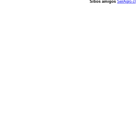
Sitios amigos
SerAgro.cl