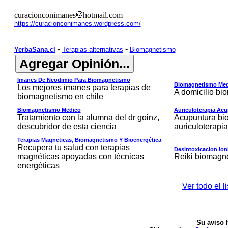
curacionconimanes
hotmail.com
https://curacionconimanes.wordpress.com/
-
-
YerbaSana.cl
Terapias alternativas
Biomagnetismo
Imanes De Neodimio Para Biomagnetismo
Biomagnetismo Med
Los mejores imanes para terapias de
A domicilio b
biomagnetismo en chile
Biomagnetismo Medico
Auriculoterapia Acu
Tratamiento con la alumna del dr goinz,
Acupuntura bi
descubridor de esta ciencia
auriculoterapia
Terapias Magneticas, Biomagnetismo Y Bioenergética
Recupera tu salud con terapias
Desintoxicacion Ion
magnéticas apoyadas con técnicas
Reiki biomagn
energéticas
Ver todo el 
Su aviso 