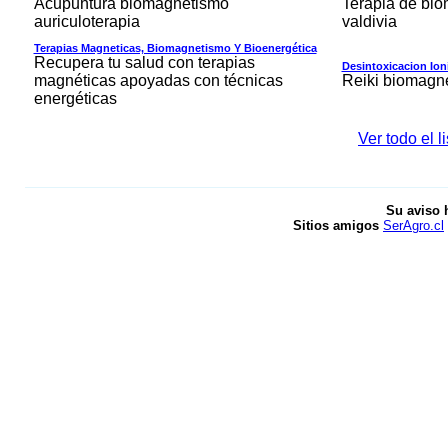
Acupuntura biomagnetismo
Terapia de bi
auriculoterapia
valdivia
Terapias Magneticas, Biomagnetismo Y Bioenergética
Recupera tu salud con terapias
Desintoxicacion Ion
magnéticas apoyadas con técnicas
Reiki biomagn
energéticas
Ver todo el 
Su aviso 
Sitios amigos
SerAgro.cl