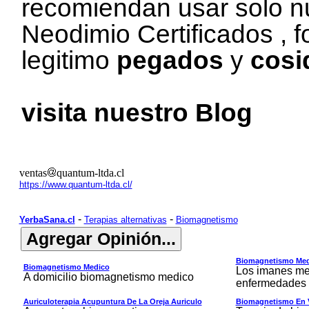
recomiendan usar solo n
Neodimio
Certificados , 
legitimo
pegados
y
cosi
visita nuestro
Blog
ventas
quantum-ltda.cl
https://www.quantum-ltda.cl/
-
-
YerbaSana.cl
Terapias alternativas
Biomagnetismo
Biomagnetismo Med
Biomagnetismo Medico
Los imanes me
A domicilio biomagnetismo medico
enfermedades 
Auriculoterapia Acupuntura De La Oreja Auriculo
Biomagnetismo En V