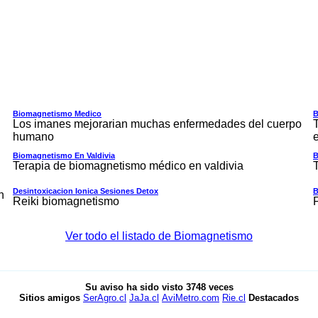
Biomagnetismo Medico
B
Los imanes mejorarian muchas enfermedades del cuerpo
humano
Biomagnetismo En Valdivia
B
Terapia de biomagnetismo médico en valdivia
Desintoxicacion Ionica Sesiones Detox
B
n
Reiki biomagnetismo
Ver todo el listado de Biomagnetismo
Su aviso ha sido visto
3748
veces
Sitios amigos
SerAgro.cl
JaJa.cl
AviMetro.com
Rie.cl
Destacados