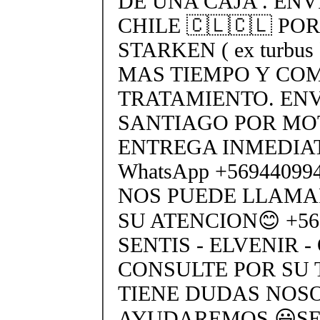
DE UNA CAJA . ENV
CHILE 🇨🇱🇨🇱 PO
STARKEN ( ex turbus
MAS TIEMPO Y COM
TRATAMIENTO. ENV
SANTIAGO POR MO
ENTREGA INMEDIAT
WhatsApp +5694409
NOS PUEDE LLAMA
SU ATENCION😊 +569
SENTIS - ELVENIR -
CONSULTE POR SU 
TIENE DUDAS NOS
AYUDAREMOS 😃SEN