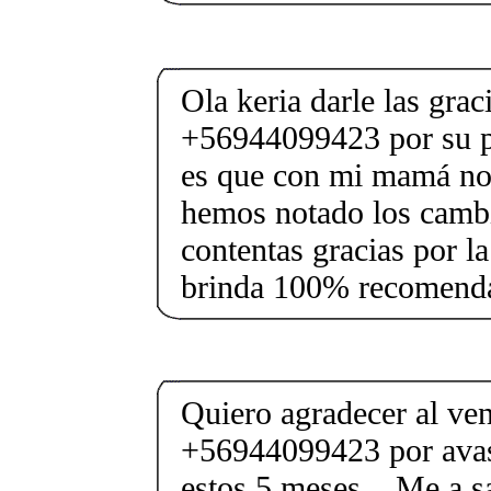
Ola keria darle las gra
+56944099423 por su p
es que con mi mamá no
hemos notado los camb
contentas gracias por l
brinda 100% recomenda
Quiero agradecer al ve
+56944099423 por avas
estos 5 meses... Me a s