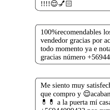
!!!!😌💅🏻
100%recomendables los
vendedor gracias por ac
todo momento ya e not
gracias número +5694
Me siento muy satisfech
que compro y 😌acaban 
💊💊 a la puerta mí casa