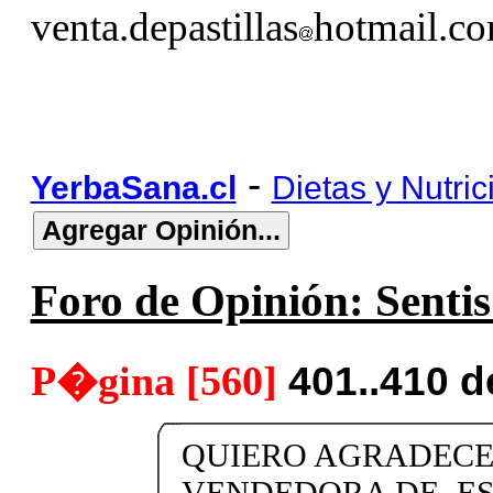
venta.depastillas
hotmail.c
-
YerbaSana.cl
Dietas y Nutric
Foro de Opinión: Sentis 
P�gina [560]
401..410 
QUIERO AGRADECER
VENDEDORA DE. ES