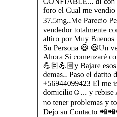
CONFIABLE... di con e
foro el Cual me vendio 
37.5mg..Me Parecio Perf
vendedor totalmente con
altiro por Muy Buenos
Su Persona 😃 😃Un ven
Ahora Si comenzaré co
💪🏻💪🏻y Bajare esos 
demas.. Paso el datito 
+56944099423 El me is
domicilio☺... y rebise 
no tener problemas y tod
Dejo su Contacto 📲