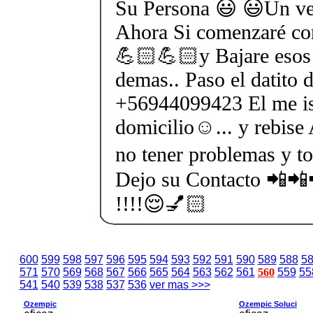
Su Persona 😃 😃Un ven
Ahora Si comenzaré co
💪🏻💪🏻y Bajare esos 
demas.. Paso el datito 
+56944099423 El me is
domicilio☺... y rebise 
no tener problemas y tod
Dejo su Contacto 📲
!!!!😌💅🏻
600
599
598
597
596
595
594
593
592
591
590
589
588
5
571
570
569
568
567
566
565
564
563
562
561
560
559
55
541
540
539
538
537
536
ver mas >>>
Ozempic
Ozempic Soluci