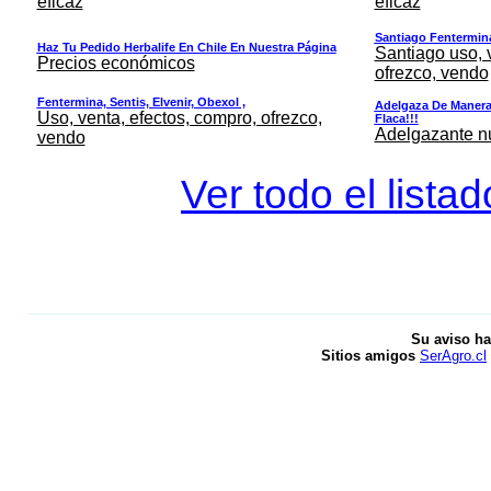
eficaz
eficaz
Santiago Fentermina,
Haz Tu Pedido Herbalife En Chile En Nuestra Página
Santiago uso, 
Precios económicos
ofrezco, vendo
Fentermina, Sentis, Elvenir, Obexol ,
Adelgaza De Manera 
Uso, venta, efectos, compro, ofrezco,
Flaca!!!
Adelgazante nue
vendo
Ver todo el lista
Su aviso ha
Sitios amigos
SerAgro.cl