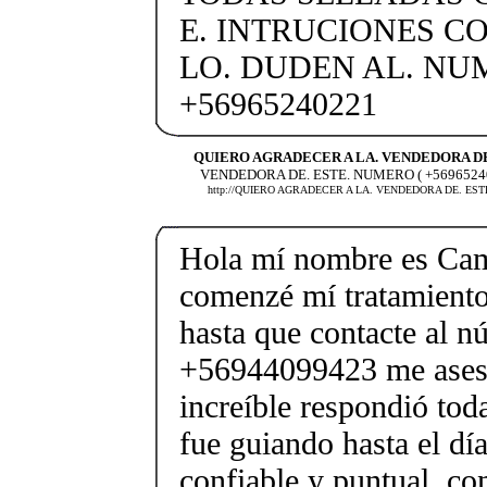
E. INTRUCIONES C
LO. DUDEN AL. N
+56965240221
QUIERO AGRADECER A LA. VENDEDORA D
VENDEDORA DE. ESTE. NUMERO ( +5696524
http://QUIERO AGRADECER A LA. VENDEDORA DE. EST
Hola mí nombre es Cam
comenzé mí tratamiento
hasta que contacte al 
+56944099423 me ases
increíble respondió to
fue guiando hasta el dí
confiable y puntual..co