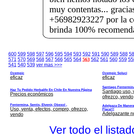
muy contentas... gracia
+56982923227 por la c
brinda 100% recomenda
600
599
598
597
596
595
594
593
592
591
590
589
588
5
571
570
569
568
567
566
565
564
563
562
561
560
559
55
541
540
539
ver mas >>>
Ozempic
Ozempic Soluci
eficaz
eficaz
Santiago Fentermina,
Haz Tu Pedido Herbalife En Chile En Nuestra Página
Santiago uso, 
Precios económicos
ofrezco, vendo
Fentermina, Sentis, Elvenir, Obexol ,
Adelgaza De Manera 
Uso, venta, efectos, compro, ofrezco,
Flaca!!!
Adelgazante nue
vendo
Ver todo el lista