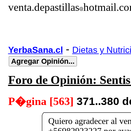
venta.depastillas
hotmail.c
-
YerbaSana.cl
Dietas y Nutric
Foro de Opinión: Sentis 
P�gina [563]
371..380 
Quiero agradecer al ve
+56982923227 por avas