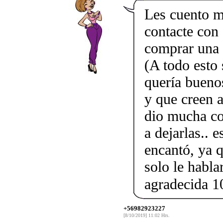
Les cuento m
contacte con
comprar una 
(A todo esto 
quería bueno
y que creen a
dio mucha co
a dejarlas..
encantó, ya 
solo le habla
agradecida 
+56982923227
[8/10/2019] 11:02 Hrs.