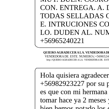
CON. ENTREGA. A. 
TODAS SELLADAS C
E. INTRUCIONES C
LO. DUDEN AL. N
+56965240221
QUIERO AGRADECER A LA. VENDEDORA D
VENDEDORA DE. ESTE. NUMERO ( +5696524
http://QUIERO AGRADECER A LA. VENDEDORA DE. EST
Hola quisiera agradece
+56982923227 por su p
es que con mi hermana
tomar hace ya 2 meses
bien hemos notado los