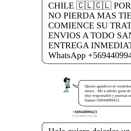
CHILE 🇨🇱🇨🇱 PO
NO PIERDA MAS TI
COMIENCE SU TRA
ENVIOS A TODO SA
ENTREGA INMEDIAT
WhatsApp +56944099
Quiero agradecer al vendedo
meses... Me a sabido guiar de
muy responsable y puntual s
llamar+56944099423.
+56944099423
[7/10/2019] 4:45 Hrs.