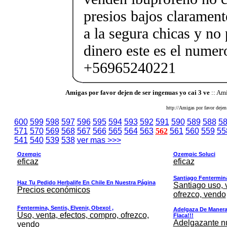
presios bajos clarament
a la segura chicas y no
dinero este es el numer
+56965240221
Amigas por favor dejen de ser ingenuas yo cai 3 ve
:: Ami
http://Amigas por favor dejen
600
599
598
597
596
595
594
593
592
591
590
589
588
5
571
570
569
568
567
566
565
564
563
562
561
560
559
55
541
540
539
538
ver mas >>>
Ozempic
Ozempic Soluci
eficaz
eficaz
Santiago Fentermina,
Haz Tu Pedido Herbalife En Chile En Nuestra Página
Santiago uso, 
Precios económicos
ofrezco, vendo
Fentermina, Sentis, Elvenir, Obexol ,
Adelgaza De Manera 
Uso, venta, efectos, compro, ofrezco,
Flaca!!!
Adelgazante nue
vendo