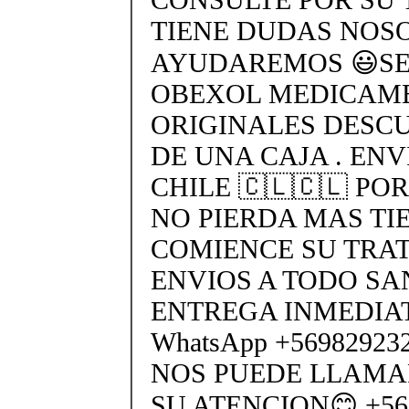
TIENE DUDAS NOS
AYUDAREMOS 😃SEN
OBEXOL MEDICAME
ORIGINALES DESC
DE UNA CAJA . ENV
CHILE 🇨🇱🇨🇱 PO
NO PIERDA MAS TI
COMIENCE SU TRA
ENVIOS A TODO SA
ENTREGA INMEDIAT
WhatsApp +5698292
NOS PUEDE LLAMA
SU ATENCION😊 +569