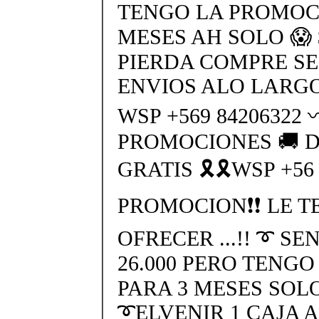
TENGO LA PROMOC
MESES AH SOLO 😱 
PIERDA COMPRE SE
ENVIOS ALO LARGO
WSP +569 84206322
PROMOCIONES 🚚 
GRATIS 🎗🎗WSP +56
PROMOCION❗❗ LE T
OFRECER ...!! ➰ SE
26.000 PERO TENG
PARA 3 MESES SOLO
➰ELVENIR 1 CAJA AH