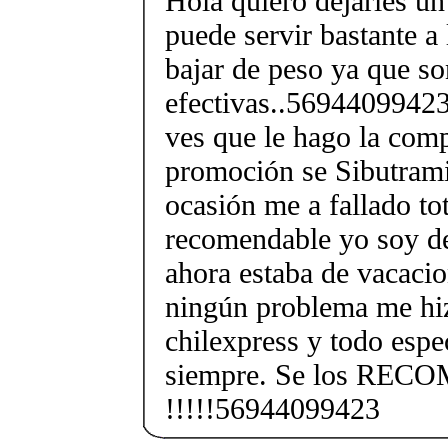
Hola quiero dejarles un
puede servir bastante a
bajar de peso ya que s
efectivas..56944099423
ves que le hago la com
promoción se Sibutram
ocasión me a fallado to
recomendable yo soy de
ahora estaba de vacacio
ningún problema me hi
chilexpress y todo espe
siempre. Se los RE
!!!!!56944099423