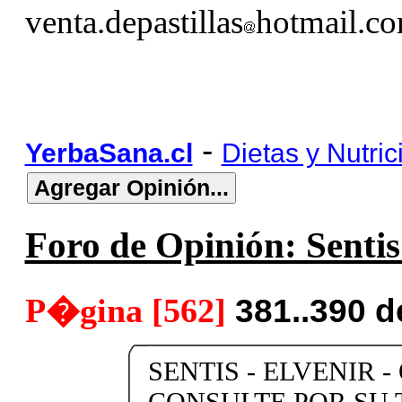
venta.depastillas
hotmail.c
-
YerbaSana.cl
Dietas y Nutric
Foro de Opinión: Sentis 
P�gina [562]
381..390 
SENTIS - ELVENIR -
CONSULTE POR SU 