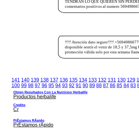
TENDRÁN LO QUE QUIEREN SIN PERDER S
comentarios positivos al numero 5694986677
!!!!! Atención dato seguro!!!!! +569498667
disponible sentís el venir de 18,5 y 37,5mg
promoción válida solo por esta semana llam
141
140
139
138
137
136
135
134
133
132
131
130
129
100
99
98
97
96
95
94
93
92
91
90
89
88
87
86
85
84
83
Obten Resultados Con La Nutricion Herbalife
Productos herbalife
Credito
Cr
PrÉstamos RÁpido
PrÉstamos rÁpido