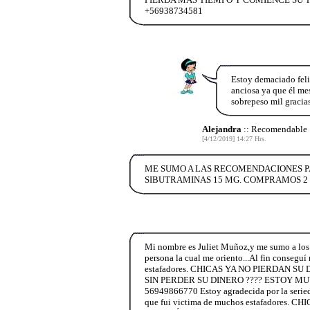
+56938734581
Estoy demaciado feli
anciosa ya que él me
sobrepeso mil gracia
Alejandra
:: Recomendable
[4/12/2019] 14:27 Hrs.
ME SUMO A LAS RECOMENDACIONES PA
SIBUTRAMINAS 15 MG. COMPRAMOS 2 
Mi nombre es Juliet Muñoz,y me sumo a los 
persona la cual me oriento...Al fin conseguí
estafadores. CHICAS YA NO PIERDAN
SIN PERDER SU DINERO ???? ESTOY MUY AG
56949866770 Estoy agradecida por la serieda
que fui victima de muchos estafador