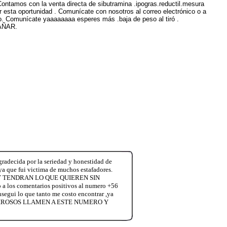
ntamos con la venta directa de sibutramina .ipogras.reductil.mesura
r esta oportunidad . Comunícate con nosotros al correo electrónico o a
o. Comunícate yaaaaaaaa esperes más .baja de peso al tiró .
GAÑAR.
radecida por la seriedad y honestidad de
,ya que fui victima de muchos estafadores.
 TENDRAN LO QUE QUIEREN SIN
s comentarios positivos al numero +56
nsegui lo que tanto me costo encontrar ,ya
ENTIROSOS LLAMEN A ESTE NUMERO Y