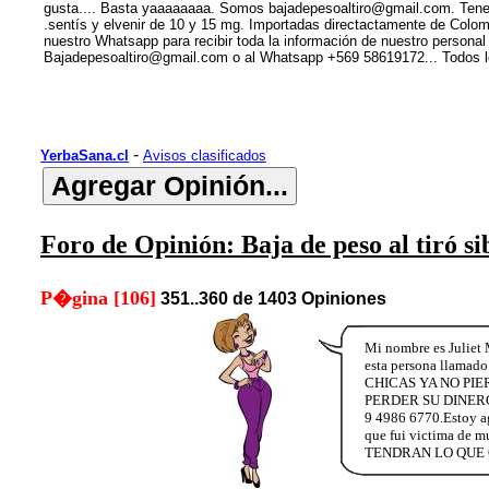
gusta.... Basta yaaaaaaaa. Somos bajadepesoaltiro@gmail.com. Tenemo
.sentís y elvenir de 10 y 15 mg. Importadas directactamente de Colomb
nuestro Whatsapp para recibir toda la información de nuestro person
Bajadepesoaltiro@gmail.com o al Whatsapp +569 58619172... Todo
-
YerbaSana.cl
Avisos clasificados
Foro de Opinión: Baja de peso al tiró s
P�gina [106]
351..360 de 1403 Opiniones
Mi nombre es Juliet 
esta persona llamado 
CHICAS YA NO PI
PERDER SU DINERO 
9 4986 6770.Estoy agr
que fui victima 
TENDRAN LO QUE 