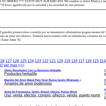
U DINERO ???? ESTOY MUY AGRADECIDA ?Mi nombre es Juliet Muñoz,y me 
0.Estoy agradecida por la seriedad y ho nestidad de esta persona
70 grandes promociónes consulta por su tratamiento sibutramina.ipogras.mesura de
 baja de peso sin esfuerzo. También hacecoramos todo su tratamiento consulta sin 
e llame llame Ya
128
127
126
125
124
123
122
121
120
119
118
117
116
115
114
82
ver mas >>>
Obten Resultados Con La Nutricion Herbalife
C
Productos herbalife
e
Maestra Del Amor Magia Para Tener Buena Suerte Whatsapp +
V
Amarres de amor poderosos
F
Venta De Fentermina, Sentis, Elvenir, Obexol, Puerto Montt
+
Uso, venta, efectos, compro, ofrezco, vendo, puerto montt
l