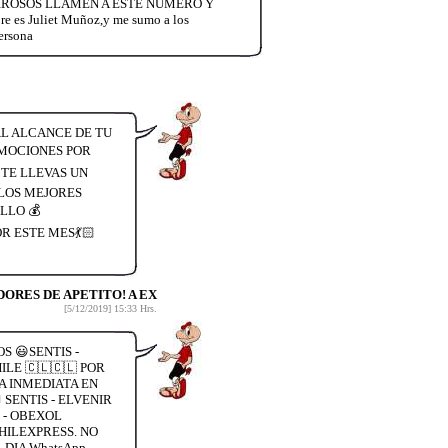
ENTIROSOS LLAMEN A ESTE NUMERO Y
 Juliet Muñoz,y me sumo a los
ersona
AL ALCANCE DE TU
ROMOCIONES POR
N TE LLEVAS UN
LOS MEJORES
LLO 💰
OR ESTE MES💃🏻
ORES DE APETITO! A EX
[5/12/2019] 15:33 Hrs.
S 😃SENTIS -
LE 🇨🇱🇨🇱 POR
A INMEDIATA EN
SENTIS - ELVENIR
 - OBEXOL
HILEXPRESS. NO
DIA WhatsApp