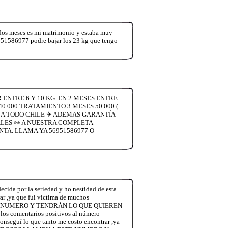
 dos meses es mi matrimonio y estaba muy
6951586977 podre bajar los 23 kg que tengo
 ENTRE 6 Y 10 KG. EN 2 MESES ENTRE
40.000 TRATAMIENTO 3 MESES 50.000 (
VIOS A TODO CHILE ✈ ADEMAS GARANTÍA
LES 👀 A NUESTRA COMPLETA
NTA. LLAMA YA 56951586977 O
ida por la seriedad y ho nestidad de esta
rar ,ya que fui victima de muchos
TE NUMERO Y TENDRÁN LO QUE QUIEREN
 comentarios positivos al número
onseguí lo que tanto me costo encontrar ,ya