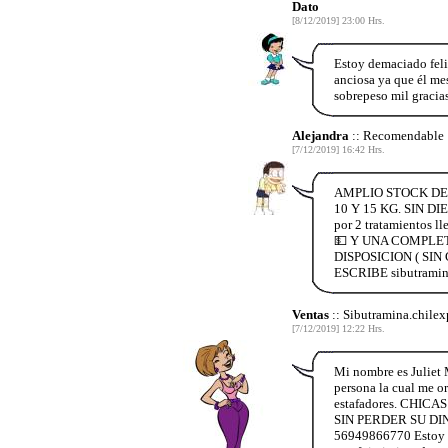
Dato
[8/12/2019] 23:00 Hrs.
Estoy demaciado feli
anciosa ya que él me
sobrepeso mil gracia
Alejandra
:: Recomendable
[7/12/2019] 16:42 Hrs.
AMPLIO STOCK DE 
10 Y 15 KG. SIN D
por 2 tratamiento
💵 Y UNA COMPLE
DISPOSICION ( SI
ESCRIBE sibutramin
Ventas
:: Sibutramina.chilex
[7/12/2019] 12:22 Hrs.
Mi nombre es Juliet 
persona la cual me or
estafadores. CH
SIN PERDER SU DINE
56949866770 Estoy ag