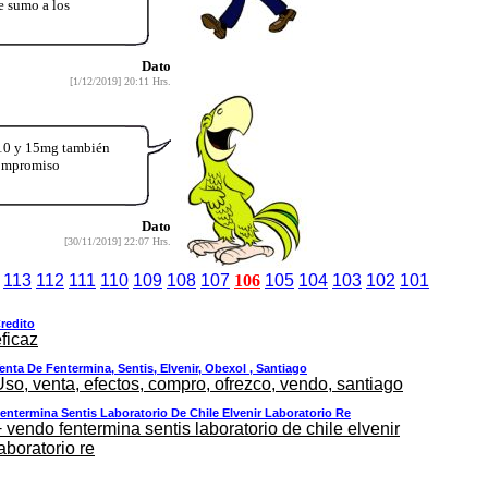
sumo a los
Dato
[1/12/2019] 20:11 Hrs.
 10 y 15mg también
compromiso
Dato
[30/11/2019] 22:07 Hrs.
113
112
111
110
109
108
107
106
105
104
103
102
101
redito
ficaz
enta De Fentermina, Sentis, Elvenir, Obexol , Santiago
Uso, venta, efectos, compro, ofrezco, vendo, santiago
entermina Sentis Laboratorio De Chile Elvenir Laboratorio Re
 vendo fentermina sentis laboratorio de chile elvenir
aboratorio re