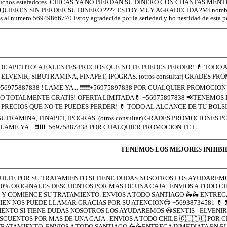
de muchos estafadores. CHICAS YA NO PIERDAN SU DINERO CON CHANTAS M
IEREN SIN PERDER SU DINERO ???? ESTOY MUY AGRADECIDA ?Mi nombre es
s al numero 56949866770.Estoy agradecida por la seriedad y ho nestidad de esta p
E APETITO! A EXLENTES PRECIOS QUE NO TE PUEDES PERDER! 💊 TODO 
L ELVENIR, SIBUTRAMINA, FINAPET, IPOGRAS. (otros consultar) GRADES P
➡+56975887838 ! LAME YA... ❗❗❗❗❗+56975897838 POR CUALQUIER PROMOCIO
TOTALMENTE GRATIS! OFERTA LIMITADA💊 +56975897838 📢TENEMOS 
 PRECIOS QUE NO TE PUEDES PERDER! 💊 TODO AL ALCANCE DE TU BOLSI
IBUTRAMINA, FINAPET, IPOGRAS. (otros consultar) GRADES PROMOCIONES P
8 LAME YA... ❗❗❗❗❗+56975887838 POR CUALQUIER PROMOCION TE L
TENEMOS LOS MEJORES INHIBID
NSULTE POR SU TRATAMIENTO SI TIENE DUDAS NOSOTROS LOS AYUDAREMO
% ORIGINALES DESCUENTOS POR MAS DE UNA CAJA . ENVIOS A TODO CHI
 Y COMIENCE SU TRATAMIENTO. ENVIOS A TODO SANTIAGO 🛵🛵 ENTREG
BIEN NOS PUEDE LLAMAR GRACIAS POR SU ATENCION😊 +56938734581 💊
IENTO SI TIENE DUDAS NOSOTROS LOS AYUDAREMOS 😃SENTIS - ELVENIR
UENTOS POR MAS DE UNA CAJA . ENVIOS A TODO CHILE 🇨🇱🇨🇱 POR C
RATAMIENTO. ENVIOS A TODO SANTIAGO 🛵🛵ENTREGA INMEDIATA EN EL 