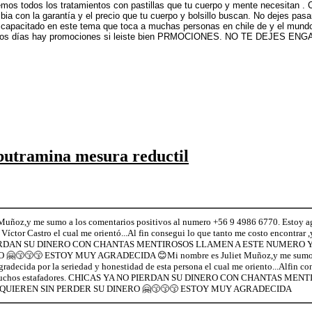
s todos los tratamientos con pastillas que tu cuerpo y mente necesitan . Co
ia con la garantía y el precio que tu cuerpo y bolsillo buscan. No dejes pasa
al capacitado en este tema que toca a muchas personas en chile de y el mund
s los días hay promociones si leiste bien PRMOCIONES. NO TE DEJES EN
ibutramina mesura reductil
Muñoz,y me sumo a los comentarios positivos al numero +56 9 4986 6770. Estoy ag
Víctor Castro el cual me orientó...Al fin consegui lo que tanto me costo encontrar 
ERDAN SU DINERO CON CHANTAS MENTIROSOS LLAMEN A ESTE NUMERO Y
😙😙😙 ESTOY MUY AGRADECIDA 😊Mi nombre es Juliet Muñoz,y me sumo a lo
adecida por la seriedad y honestidad de esta persona el cual me oriento...Alfin co
de muchos estafadores. CHICAS YA NO PIERDAN SU DINERO CON CHANTAS M
QUIEREN SIN PERDER SU DINERO 🤗😙😙😙 ESTOY MUY AGRADECIDA