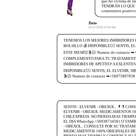
que fui victima 
TENDRÁN LO QUE QU
comentarios positivo
Dato
[5/12/2019] 23:04 Hrs.
TENEMOS LOS MEJORES INHIBIDORES D
BOLSILLO 💰 DISPONIBLE👉🏻 SENTIS, E
ESTE MES💃🏻🕺🏻 Numero de contacto 
COMPLEMENTO PARA TU TRATAMIENTO 
INHIBIDORES DE APETITO! A EXLENTES
DISPONIBLE👉🏻 SENTIS, EL ELVENIR, S
🕺🏻 Numero de contacto ➡+5697589783
SENTIS - ELVENIR - OBEXOL.. 💊💊CO
ELVENIR - OBEXOL MEDICAMENTOS 100
CHILEXPRESS. NO PIERDA MAS TIEMPO
EL DIA WhatsApp +56938734581 O TAM
- OBEXOL.. CONSULTE POR SU TRATAM
MEDICAMENTOS 100% ORIGINALES DESC
PIERDA MAS TIEMPO Y COMIENCE SU T