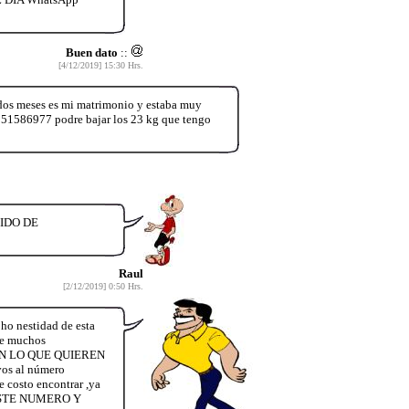
Buen dato
::
[4/12/2019] 15:30 Hrs.
 dos meses es mi matrimonio y estaba muy
6951586977 podre bajar los 23 kg que tengo
IDO DE
Raul
[2/12/2019] 0:50 Hrs.
ho nestidad de esta
 de muchos
N LO QUE QUIEREN
os al número
e costo encontrar ,ya
 ESTE NUMERO Y