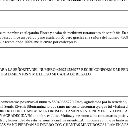
z mi nombre es Alejandra Flores y acabo de recibir mi tratamiento de sentís 😍. En
s pasado hice un pedido y me estafaron 😣 pero gracias a la señora del numero +5
s la recomiendo 100% me la envio por chilexpress.
RA LA SEÑORITA DEL NUMERO +56951586977 RECIBÍ CONFORME MI PED
TRATAMIENTOS Y ME LLEGO MI CAJITA DE REGALO
comentarios positivos al numero 56949866770.Estoy agradecida por la seriedad y 
 mi Sentis Elvenir Sibutramina lo que tanto me costo encontrar ,ya que fui victima
 SU DINERO CON CHANTAS MENTIROSOS LLAMEN A ESTE NUMERO Y TENDRÁ
RADECIDA ?Mi nombre es Juliet Muñoz,y me sumo a los comentarios positiv
d y honestidad de esta persona la cual me oriento...Al fin conseguí lo que tanto m
es. CHICAS YA NO PIERDAN SU DINERO CON CHANTAS MENTIROSOS LLAMEN A