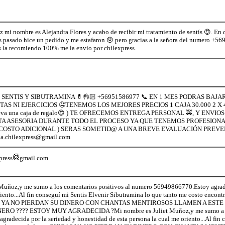
z mi nombre es Alejandra Flores y acabo de recibir mi tratamiento de sentís 😍. En
s pasado hice un pedido y me estafaron 😣 pero gracias a la señora del numero +5
s la recomiendo 100% me la envio por chilexpress.
SENTIS Y SIBUTRAMINA 💊👌🏻 +56951586977 📞 EN 1 MES PODRAS BAJAR
IETAS NI EJERCICIOS 🤤TENEMOS LOS MEJORES PRECIOS 1 CAJA 30.000 2 X 
s lleva una caja de regalo😍 ) TE OFRECEMOS ENTREGA PERSONAL 🚕, Y EN
TA ASESORIA DURANTE TODO EL PROCESO YA QUE TENEMOS PROFESIONA
N COSTO ADICIONAL ) SERAS SOMETID@ A UNA BREVE EVALUACIÓN PREVE
a.chilexpress@gmail.com
press
gmail.com
Muñoz,y me sumo a los comentarios positivos al numero 56949866770.Estoy agradec
iento...Al fin conseguí mi Sentis Elvenir Sibutramina lo que tanto me costo encont
ICAS YA NO PIERDAN SU DINERO CON CHANTAS MENTIROSOS LLAMEN A ES
RO ???? ESTOY MUY AGRADECIDA ?Mi nombre es Juliet Muñoz,y me sumo a los
radecida por la seriedad y honestidad de esta persona la cual me oriento...Al fin c