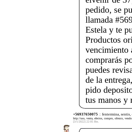
pedido, se p
llamada #56
Estela y te p
Productos ori
vencimiento a
comprarás po
puedes revis
de la entrega
pido deposito
tus manos y 
+56937650075
:: fentermina, sentis,
http://uso, venta, efectos, compro, ofrezco, vendo.
[3/1/2022] 22:05 Hrs.