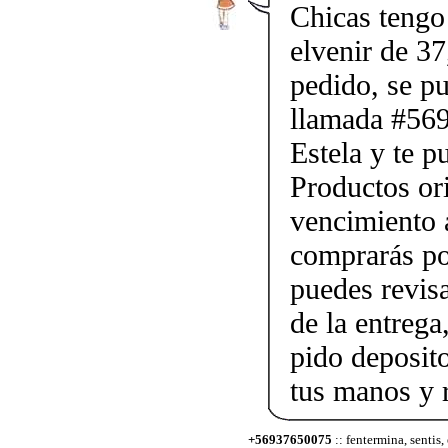
Chicas tengo 
elvenir de 37
pedido, se p
llamada #56
Estela y te p
Productos ori
vencimiento a
comprarás po
puedes revis
de la entrega
pido deposito
tus manos y 
+56937650075
:: fentermina, sentis,