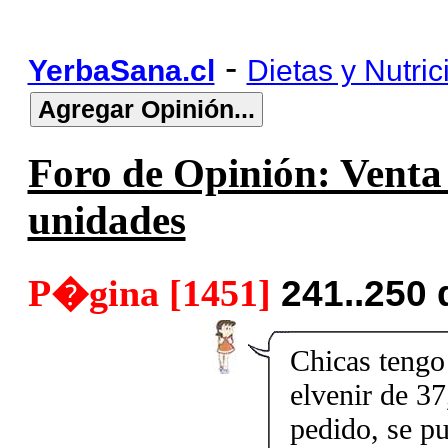
-
YerbaSana.cl
Dietas y Nutric
Foro de Opinión: Venta 
unidades
P�gina [1451]
241..250
Chicas tengo 
elvenir de 37
pedido, se p