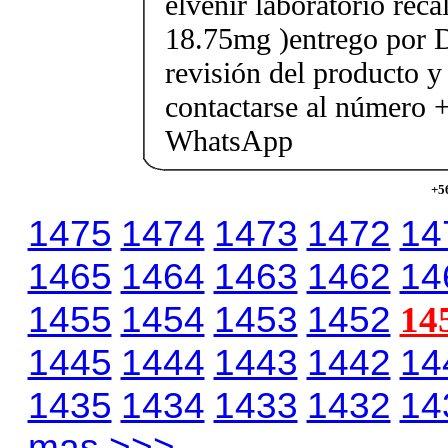
elvenir laboratorio rec
18.75mg )entrego por D
revisión del producto y
contactarse al número
WhatsApp
+5
1475
1474
1473
1472
14
1465
1464
1463
1462
14
1455
1454
1453
1452
14
1445
1444
1443
1442
14
1435
1434
1433
1432
14
mas >>>