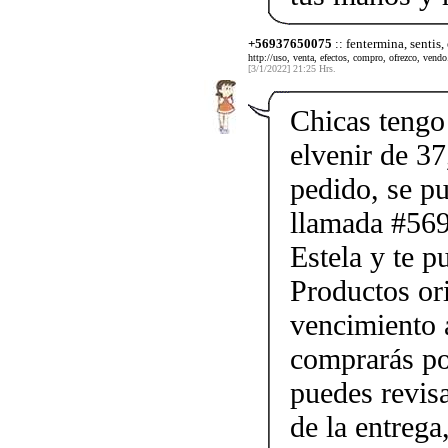
+56937650075
:: fentermina, sentis,
http://uso, venta, efectos, compro, ofrezco, vendo.
[3/1/2022] 21:25 Hrs.
Chicas tengo 
elvenir de 37
pedido, se p
llamada #56
Estela y te p
Productos ori
vencimiento a
comprarás po
puedes revis
de la entrega