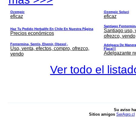
Ozempic
Ozempic Soluci
eficaz
eficaz
Santiago Fentermina,
Haz Tu Pedido Herbalife En Chile En Nuestra Página
Santiago uso, 
Precios económicos
ofrezco, vendo
Fentermina, Sentis, Elvenir, Obexol ,
Adelgaza De Manera 
Uso, venta, efectos, compro, ofrezco,
Flaca!!!
Adelgazante nue
vendo
Ver todo el lista
Su aviso ha
Sitios amigos
SerAgro.cl