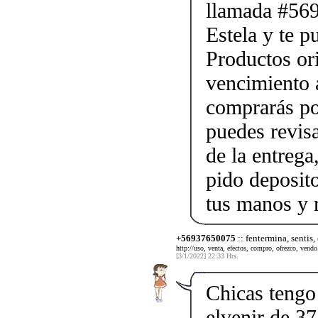
llamada #56
Estela y te p
Productos ori
vencimiento a
comprarás po
puedes revis
de la entrega
pido deposito
tus manos y 
+56937650075
:: fentermina, sentis,
http://uso, venta, efectos, compro, ofrezco, vendo.
[3/1/2022] 22:33 Hrs.
Chicas tengo 
elvenir de 37