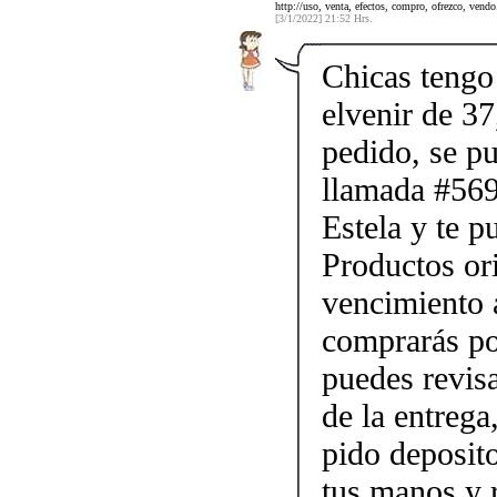
http://uso, venta, efectos, compro, ofrezco, vendo.
[3/1/2022] 21:52 Hrs.
Chicas tengo 
elvenir de 37
pedido, se p
llamada #56
Estela y te p
Productos ori
vencimiento a
comprarás po
puedes revis
de la entrega
pido deposito
tus manos y 