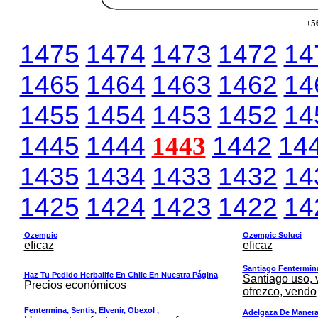
+5
1475
1474
1473
1472
14
1465
1464
1463
1462
14
1455
1454
1453
1452
14
1445
1444
1443
1442
14
1435
1434
1433
1432
14
1425
1424
1423
1422
14
Ozempic
Ozempic Soluci
eficaz
eficaz
Santiago Fentermina,
Haz Tu Pedido Herbalife En Chile En Nuestra Página
Santiago uso, 
Precios económicos
ofrezco, vendo
Fentermina, Sentis, Elvenir, Obexol ,
Adelgaza De Manera 