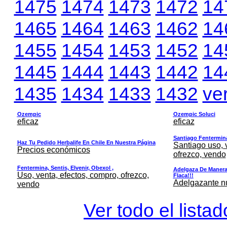
1475
1474
1473
1472
14
1465
1464
1463
1462
14
1455
1454
1453
1452
14
1445
1444
1443
1442
14
1435
1434
1433
1432
ve
Ozempic
Ozempic Soluci
eficaz
eficaz
Santiago Fentermina,
Haz Tu Pedido Herbalife En Chile En Nuestra Página
Santiago uso, 
Precios económicos
ofrezco, vendo
Fentermina, Sentis, Elvenir, Obexol ,
Adelgaza De Manera 
Uso, venta, efectos, compro, ofrezco,
Flaca!!!
Adelgazante nue
vendo
Ver todo el lista