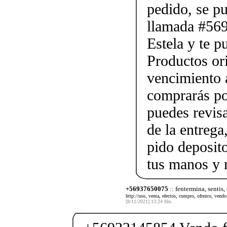
pedido, se p
llamada #56
Estela y te p
Productos ori
vencimiento a
comprarás po
puedes revis
de la entrega
pido deposito
tus manos y 
+56937650075
:: fentermina, sentis,
http://uso, venta, efectos, compro, ofrezco, vendo.
[8/11/2021] 13:24 Hrs.