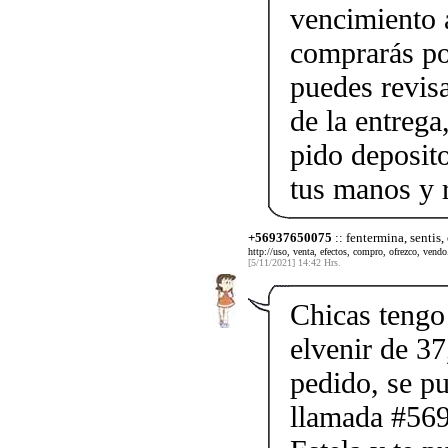
vencimiento a
comprarás po
puedes revis
de la entrega
pido deposito
tus manos y 
+56937650075
:: fentermina, sentis,
http://uso, venta, efectos, compro, ofrezco, vendo.
[5/11/2021] 14:42 Hrs.
Chicas tengo 
elvenir de 37
pedido, se p
llamada #56