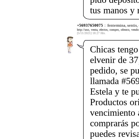
tus manos y 
+56937650075
:: fentermina, sentis,
http://uso, venta, efectos, compro, ofrezco, vendo.
[5/11/2021] 18:27 Hrs.
Chicas tengo 
elvenir de 37
pedido, se p
llamada #56
Estela y te p
Productos ori
vencimiento a
comprarás po
puedes revis