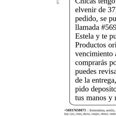
Chicas tengo 
elvenir de 37
pedido, se p
llamada #56
Estela y te p
Productos ori
vencimiento a
comprarás po
puedes revis
de la entrega
pido deposito
tus manos y 
+56937650075
:: fentermina, sentis,
http://uso, venta, efectos, compro, ofrezco, vendo.