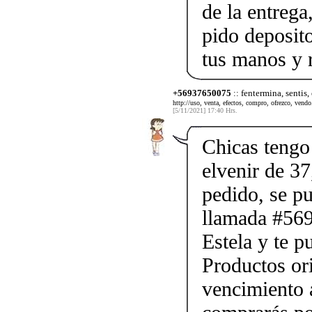
de la entrega
pido deposito
tus manos y 
+56937650075
:: fentermina, sentis,
http://uso, venta, efectos, compro, ofrezco, vendo.
[5/11/2021] 17:40 Hrs.
Chicas tengo 
elvenir de 37
pedido, se p
llamada #56
Estela y te p
Productos ori
vencimiento a