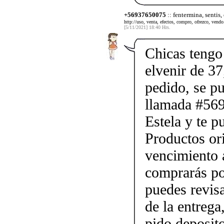
+56937650075
:: fentermina, sentis,
http://uso, venta, efectos, compro, ofrezco, vendo.
[5/11/2021] 18:40 Hrs.
Chicas tengo 
elvenir de 37
pedido, se p
llamada #56
Estela y te p
Productos ori
vencimiento a
comprarás po
puedes revis
de la entrega
pido deposito