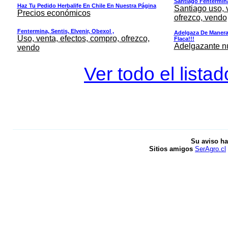
Santiago Fentermina,
Haz Tu Pedido Herbalife En Chile En Nuestra Página
Santiago uso, 
Precios económicos
ofrezco, vendo
Fentermina, Sentis, Elvenir, Obexol ,
Adelgaza De Manera 
Uso, venta, efectos, compro, ofrezco,
Flaca!!!
Adelgazante nue
vendo
Ver todo el lista
Su aviso ha
Sitios amigos
SerAgro.cl