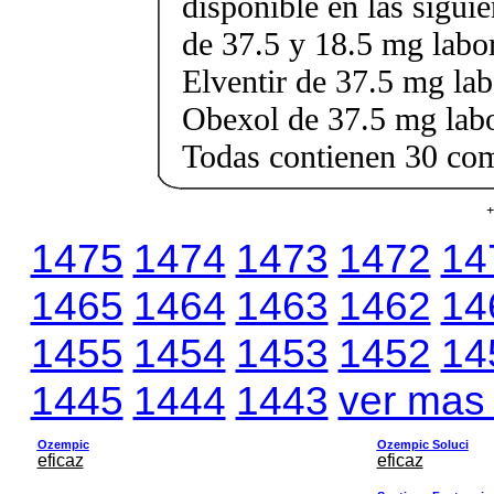
disponible en las sigui
de 37.5 y 18.5 mg labor
Elventir de 37.5 mg lab
Obexol de 37.5 mg labo
Todas contienen 30 co
+
1475
1474
1473
1472
14
1465
1464
1463
1462
14
1455
1454
1453
1452
14
1445
1444
1443
ver mas
Ozempic
Ozempic Soluci
eficaz
eficaz