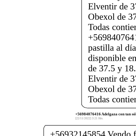
Elventir de 3
Obexol de 37
Todas conti
+5698407641
pastilla al d
disponible en
de 37.5 y 18.
Elventir de 3
Obexol de 37
Todas conti
+56984076416 Adelgaza con tan sólo
[22/11/2022] 3:21 Hrs.
+56932145854 Vendo fe