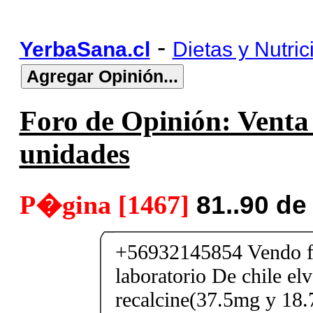
-
YerbaSana.cl
Dietas y Nutric
Foro de Opinión: Venta 
unidades
P�gina [1467]
81..90 d
+56932145854 Vendo fe
laboratorio De chile elv
recalcine(37.5mg y 18.