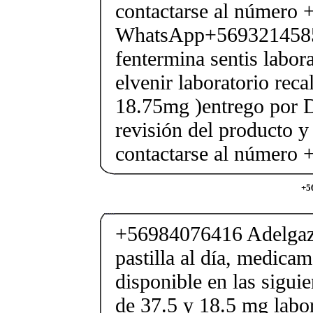
contactarse al número
WhatsApp+569321458
fentermina sentis labor
elvenir laboratorio rec
18.75mg )entrego por D
revisión del producto y
contactarse al número
+5
+56984076416 Adelgaza
pastilla al día, medica
disponible en las sigui
de 37.5 y 18.5 mg labor