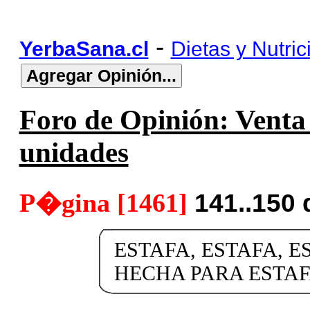
-
YerbaSana.cl
Dietas y Nutric
Foro de Opinión: Venta 
unidades
P�gina [1461]
141..150
ESTAFA, ESTAFA, E
HECHA PARA ESTA