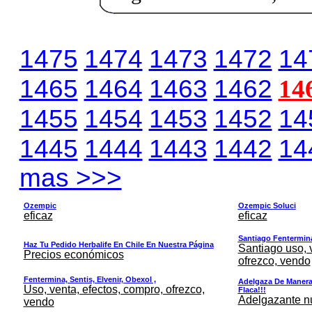
1475
1474
1473
1472
14
1465
1464
1463
1462
14
1455
1454
1453
1452
14
1445
1444
1443
1442
14
mas >>>
Ozempic
Ozempic Soluci
eficaz
eficaz
Santiago Fentermina,
Haz Tu Pedido Herbalife En Chile En Nuestra Página
Santiago uso, 
Precios económicos
ofrezco, vendo
Fentermina, Sentis, Elvenir, Obexol ,
Adelgaza De Manera 
Uso, venta, efectos, compro, ofrezco,
Flaca!!!
Adelgazante nue
vendo