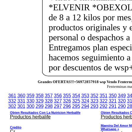
*ELVENIR *OBEXOL Ba
de 8 a 12 kilos por mes
productos originales y 
personal o despachos a 
Entregamos plan especif
hacemos seguimiento a 
por descuentos de ws
Grandes OFERTAS!!!+56972857918 wsp Vendo Fenterm
Fenterminas m
361
360
359
358
357
356
355
354
353
352
351
350
349
3
332
331
330
329
328
327
326
325
324
323
322
321
320
3
302
301
300
299
298
297
296
295
294
293
292
291
290
2
Obten Resultados Con La Nutricion Herbalife
Obten Resultados Co
Productos herbalife
Productos herb
Maestra Del Amor M
Credito
Whatsapp +
Cr