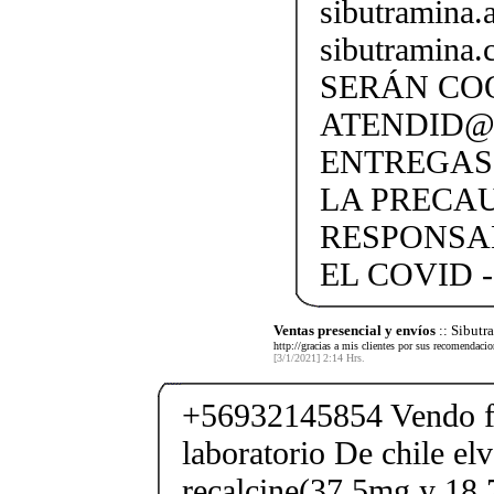
sibutramina
sibutramina
SERÁN CO
ATENDID@S
ENTREGAS
LA PRECA
RESPONSA
EL COVID -
Ventas presencial y envíos
:: Sibut
http://gracias a mis clientes por sus recomendaci
[3/1/2021] 2:14 Hrs.
+56932145854 Vendo fe
laboratorio De chile elv
recalcine(37.5mg y 18.