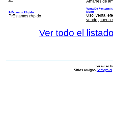
Amarres de am
Venta De Fentermina,
Montt
PrÉstamos RÁpido
Uso, venta, efe
PrÉstamos rÁpido
vendo, puerto 
Ver todo el listad
Su aviso h
Sitios amigos
SerAgro.cl