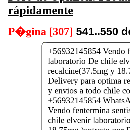
rápidamente
P�gina [307]
541..550 
+56932145854 Vendo fe
laboratorio De chile elv
recalcine(37.5mg y 18.
Delivery para optima re
y envios a todo chile c
+56932145854 Whats
Vendo fentermina senti
chile elvenir laborator
18.75mg )entrego por D