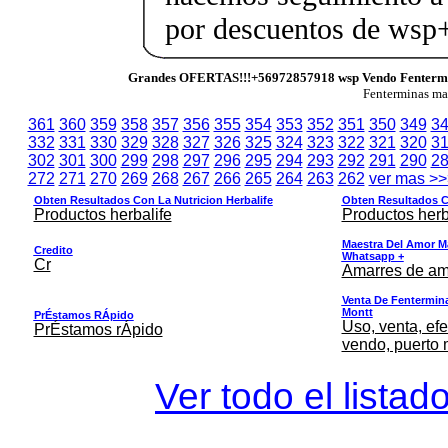
por descuentos de ws
Grandes OFERTAS!!!+56972857918 wsp Vendo Fenterm
Fenterminas m
361
360
359
358
357
356
355
354
353
352
351
350
349
3
332
331
330
329
328
327
326
325
324
323
322
321
320
3
302
301
300
299
298
297
296
295
294
293
292
291
290
2
272
271
270
269
268
267
266
265
264
263
262
ver mas >>
Obten Resultados Con La Nutricion Herbalife
Obten Resultados Co
Productos herbalife
Productos herb
Maestra Del Amor M
Credito
Whatsapp +
Cr
Amarres de am
Venta De Fentermina,
Montt
PrÉstamos RÁpido
Uso, venta, efe
PrÉstamos rÁpido
vendo, puerto 
Ver todo el listad