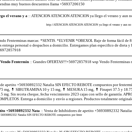
s tendras muy buenos descuentos llama +56937206150
 el verano y a
:: ATENCION ATENCION ATENCION ya llego el verano y aun no e
http://ATENCION ATENCION ATENCION ya llego el verano y aun no es
o Fenterminas marcas: *SENTIS. *ELVENIR *OBEXOL Baje de forma fácil de 8 a 
os entrega personal o despachos a domicilio. Entregamos plan especifico de dieta 
+56972857918
Vendo Fentermin
:: Grandes OFERTAS!!!+56972857918 wsp Vendo Fenterminas
s de apetito +56930892332 Natalia SIN EFECTO REBOTE compuestos por fentermi
75 mg, 💊 SIBUTRAMINA 10 y 15 mg, 💊 MESURA 15 mg, 💊 Finapet 37.5 y 18
5 mg. Sin receta cheque, fecha vencimiento 2023 cajas con sello de garant
ETOS. Entrega a domicilio y envío a regiones. Productos totalmente original
etito +56930892332 Nata
:: Venta de Inhibidores de apetito +56930892332 Nata
ito +56930892332 Natalia SIN EFECTO REBOTE compuestos por fente