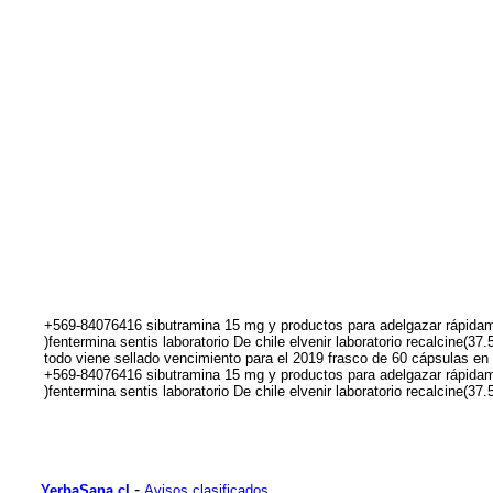
+569-84076416 sibutramina 15 mg y productos para adelgazar rápidam
)fentermina sentis laboratorio De chile elvenir laboratorio recalci
todo viene sellado vencimiento para el 2019 frasco de 60 cápsulas e
+569-84076416 sibutramina 15 mg y productos para adelgazar rápidam
)fentermina sentis laboratorio De chile elvenir laboratorio recalcin
-
YerbaSana.cl
Avisos clasificados