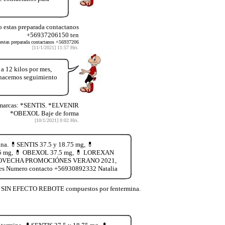
stas preparada contactanos
+56937206150 ten
tas preparada contactanos +56937206
[11/1/2021] 11:57 Hrs.
12 kilos por mes,
y hacemos seguimiento
 marcas: *SENTIS. *ELVENIR
*OBEXOL Baje de forma
[10/1/2021] 0:02 Hrs.
na. 💊SENTIS 37.5 y 18.75 mg, 💊
.75 mg, 💊 OBEXOL 37.5 mg, 💊 LOREXAN
ía. APROVECHA PROMOCIÓNES VERANO 2021,
es Numero contacto +56930892332 Natalia
lia SIN EFECTO REBOTE compuestos por fentermina.