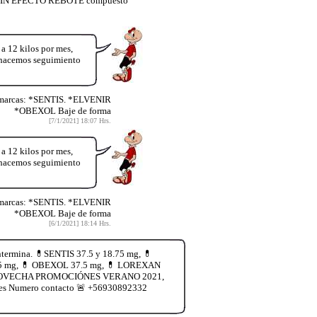
🚨 SIN EFECTO REBOTE compuesto
12 kilos por mes,
y hacemos seguimiento
 marcas: *SENTIS. *ELVENIR
*OBEXOL Baje de forma
[7/1/2021] 18:07 Hrs.
12 kilos por mes,
y hacemos seguimiento
 marcas: *SENTIS. *ELVENIR
*OBEXOL Baje de forma
[6/1/2021] 18:14 Hrs.
termina. 💊SENTIS 37.5 y 18.75 mg, 💊
.75 mg, 💊 OBEXOL 37.5 mg, 💊 LOREXAN
ía. APROVECHA PROMOCIÓNES VERANO 2021,
les Numero contacto 🚨 +56930892332