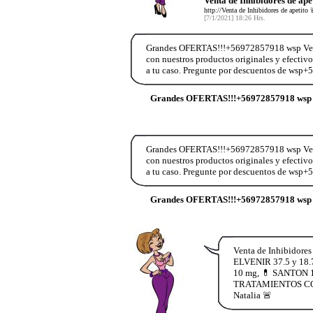
Venta de Inhibidores de ap
http://Venta de Inhibidores de ape
[7/1/2021] 18:26 Hrs.
Grandes OFERTAS!!!+56972857918 wsp Vend
con nuestros productos originales y efectiv
a tu caso. Pregunte por descuentos de wsp
Grandes OFERTAS!!!+56972857918 wsp 
Grandes OFERTAS!!!+56972857918 wsp Vend
con nuestros productos originales y efectiv
a tu caso. Pregunte por descuentos de wsp
Grandes OFERTAS!!!+56972857918 wsp 
Venta de Inhibidore
ELVENIR 37.5 y 18.
10 mg, 💊 SANTON 1
TRATAMIENTOS COMPL
Natalia 🚨