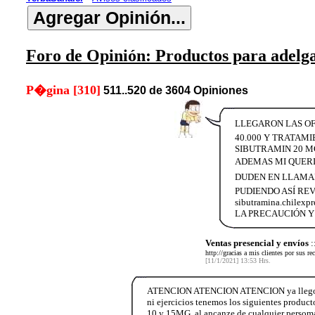
Foro de Opinión: Productos para adelg
P�gina [310]
511..520 de 3604 Opiniones
LLEGARON LAS OFE
40.000 Y TRATAMI
SIBUTRAMIN 20 M
ADEMAS MI QUERI
DUDEN EN LLAMAR
PUDIENDO ASÍ REV
sibutramina.chil
LA PRECAUCIÓN Y 
Ventas presencial y envíos
:
http://gracias a mis clientes por sus 
[11/1/2021] 13:53 Hrs.
ATENCION ATENCION ATENCION ya llego el v
ni ejercicios tenemos los siguientes produc
10 y 15MG. al ancanze de cualquier persoma