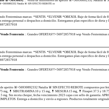
etito 🚨+56930892
:: Venta de Inhibidores de apetito 🚨+56930892332 Natalia 
tito 🚨+56930892332 Natalia 🚨 SIN EFECTO REBOTE co
o Fenterminas marcas: *SENTIS. *ELVENIR *OBEXOL Baje de forma fácil de 8 a 
os entrega personal o despachos a domicilio. Entregamos plan especifico de dieta 
+56972857918
Vendo Fentermin
:: Grandes OFERTAS!!!+56972857918 wsp Vendo Fenterminas
o Fenterminas marcas: *SENTIS. *ELVENIR *OBEXOL Baje de forma fácil de 8 a 
os entrega personal o despachos a domicilio. Entregamos plan especifico de dieta 
+56972857918
Vendo Fentermin
:: Grandes OFERTAS!!!+56972857918 wsp Vendo Fenterminas
s de apetito 🚨+56930892332 Natalia 🚨 SIN EFECTO REBOTE compuestos por fen
75 mg, 💊 SIBUTRAMINA 10 y 15 mg, 💊 MESURA 15 mg, 💊 Finapet 37.5 y 18
5 mg. Sin receta cheque, fecha vencimiento 2023 cajas con sello de garant
ETOS. Entrega a domicilio y envío a regiones. Productos totalmente origina