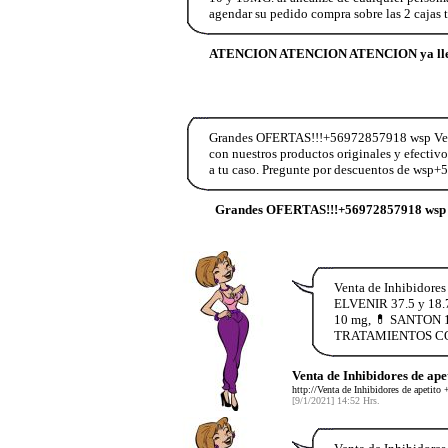
agendar su pedido compra sobre las 2 caja
ATENCION ATENCION ATENCION ya llego
Grandes OFERTAS!!!+56972857918 wsp Vend
con nuestros productos originales y efectiv
a tu caso. Pregunte por descuentos de wsp
Grandes OFERTAS!!!+56972857918 wsp 
Venta de Inhibidore
ELVENIR 37.5 y 18.
10 mg, 💊 SANTON 1
TRATAMIENTOS COMPL
Venta de Inhibidores de ap
http://Venta de Inhibidores de apet
[9/1/2021] 14:52 Hrs.