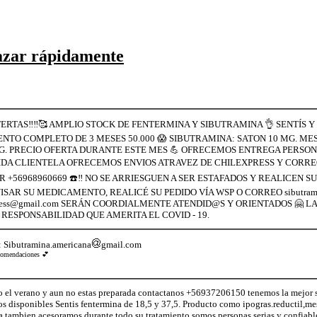
azar rápidamente
RTAS‼️‼️🥰 AMPLIO STOCK DE FENTERMINA Y SIBUTRAMINA 👌 SENTÍS Y EL
ENTO COMPLETO DE 3 MESES 50.000 😱 SIBUTRAMINA: SATON 10 MG. ME
G. PRECIO OFERTA DURANTE ESTE MES 💪 OFRECEMOS ENTREGA PERSONA
DA CLIENTELA OFRECEMOS ENVIOS ATRAVEZ DE CHILEXPRESS Y CORREO
 +56968960669 ☎️‼️ NO SE ARRIESGUEN A SER ESTAFADOS Y REALICEN
ISAR SU MEDICAMENTO, REALICÉ SU PEDIDO VÍA WSP O CORREO sibutramin
express@gmail.com SERÁN COORDIALMENTE ATENDID@S Y ORIENTADOS 🤗 
RESPONSABILIDAD QUE AMERITA EL COVID - 19.
: Sibutramina.americana
gmail.com
recomendaciones 💕
erano y aun no estas preparada contactanos +56937206150 tenemos la mejor so
tos disponibles Sentis fentermina de 18,5 y 37,5. Producto como ipogras.reductil,me
 tambien acesoramos durante todo su tratamiento somos personas serias y confiabl