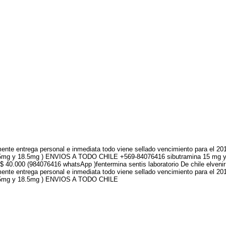
ente entrega personal e inmediata todo viene sellado vencimiento para el 2
ne(37.5mg y 18.5mg ) ENVIOS A TODO CHILE +569-84076416 sibutramina 15 mg y
n $ 40.000 (984076416 whatsApp )fentermina sentis laboratorio De chile elv
ente entrega personal e inmediata todo viene sellado vencimiento para el 2
e(37.5mg y 18.5mg ) ENVIOS A TODO CHILE