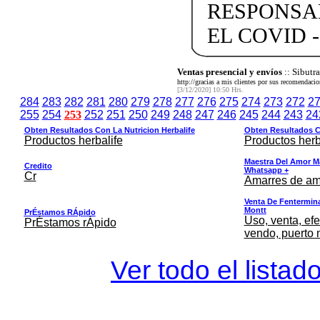
RESPONSA
EL COVID -
Ventas presencial y envíos
:: Sibut
http://gracias a mis clientes por sus recomendaci
[3/12/2020] 10:50 Hrs.
284
283
282
281
280
279
278
277
276
275
274
273
272
2
255
254
253
252
251
250
249
248
247
246
245
244
243
24
Obten Resultados Con La Nutricion Herbalife
Obten Resultados Co
Productos herbalife
Productos herb
Maestra Del Amor M
Credito
Whatsapp +
Cr
Amarres de am
Venta De Fentermina,
Montt
PrÉstamos RÁpido
Uso, venta, efe
PrÉstamos rÁpido
vendo, puerto 
Ver todo el listad