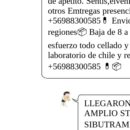
de apetito. Sentis,elven
otros Emtregas presenci
+56988300585💊 Envios
regiones📦 Baja de 8 a 
esfuerzo todo cellado y
laboratorio de chile y r
+56988300585 💊📦
LLEGARON 
AMPLIO S
SIBUTRAMI