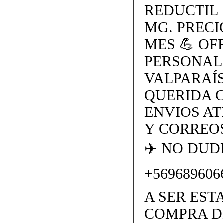
REDUCTIL 
MG. PRECI
MES 💪 O
PERSONAL
VALPARAÍS
QUERIDA 
ENVIOS AT
Y CORREOS
✈️ NO DU
+569689606
A SER EST
COMPRA D