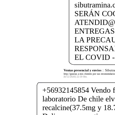
sibutramina
SERÁN CO
ATENDID@S
ENTREGAS
LA PRECA
RESPONSA
EL COVID -
Ventas presencial y envíos
:: Sibut
http://gracias a mis clientes por sus recomendaci
[6/12/2020] 22:59 Hrs.
+56932145854 Vendo fe
laboratorio De chile elv
recalcine(37.5mg y 18.