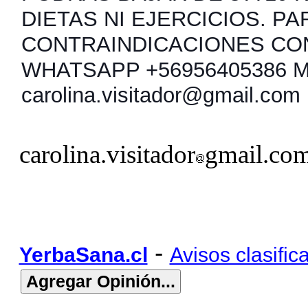
DIETAS NI EJERCICIOS. PA
CONTRAINDICACIONES CO
WHATSAPP +56956405386 
carolina.visitador@gmail.com
carolina.visitador
gmail.co
-
YerbaSana.cl
Avisos clasific