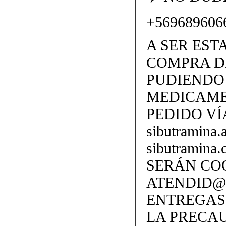
+569689606
A SER EST
COMPRA D
PUDIENDO 
MEDICAME
PEDIDO VÍ
sibutramina
sibutramina
SERÁN CO
ATENDID@S
ENTREGAS
LA PRECA