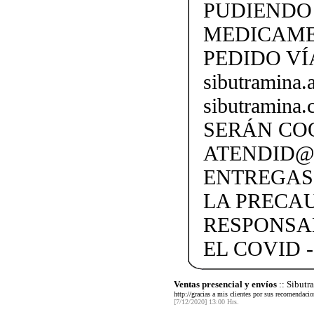
PUDIENDO 
MEDICAME
PEDIDO VÍ
sibutramina
sibutramina
SERÁN CO
ATENDID@S
ENTREGAS
LA PRECA
RESPONSA
EL COVID -
Ventas presencial y envíos
:: Sibut
http://gracias a mis clientes por sus recomendaci
[7/12/2020] 13:00 Hrs.