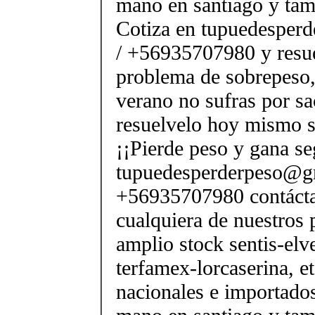
mano en santiago y tam
Cotiza en tupuedesper
/ +56935707980 y resue
problema de sobrepeso,
verano no sufras por sac
resuelvelo hoy mismo s
¡¡Pierde peso y gana se
tupuedesperderpeso@g
+56935707980 contácta
cualquiera de nuestros 
amplio stock sentis-elv
terfamex-lorcaserina, e
nacionales e importado