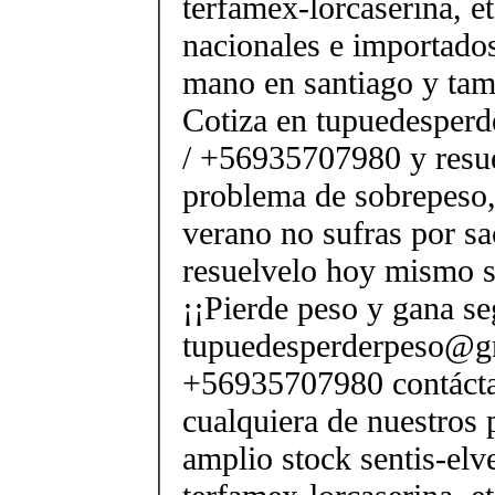
terfamex-lorcaserina, e
nacionales e importado
mano en santiago y tam
Cotiza en tupuedesper
/ +56935707980 y resue
problema de sobrepeso,
verano no sufras por sac
resuelvelo hoy mismo s
¡¡Pierde peso y gana se
tupuedesperderpeso@g
+56935707980 contácta
cualquiera de nuestros 
amplio stock sentis-elv