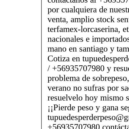
por cualquiera de nuest
venta, amplio stock sen
terfamex-lorcaserina, e
nacionales e importado
mano en santiago y tam
Cotiza en tupuedesper
/ +56935707980 y resue
problema de sobrepeso,
verano no sufras por sac
resuelvelo hoy mismo s
¡¡Pierde peso y gana se
tupuedesperderpeso@g
+56935707980 contácta