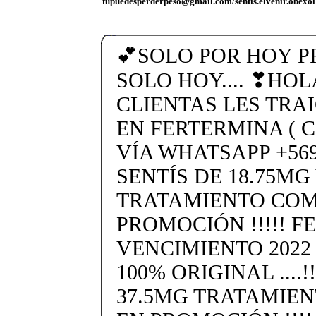
tupuedesperderpeso@gmail.com/sentis.elvenir.obexol
💕SOLO POR HOY 
SOLO HOY.... ❣HOL
CLIENTAS LES TRA
EN FERTERMINA (
VÍA WHATSAPP +569 
SENTÍS DE 18.75MG
TRATAMIENTO COM
PROMOCIÓN !!!!! F
VENCIMIENTO 2022
100% ORIGINAL ....!
37.5MG TRATAMIE