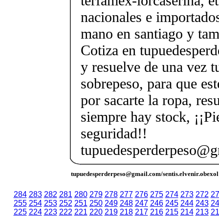
terfamex-lorcaserina, e
nacionales e importado
mano en santiago y tam
Cotiza en tupuedesper
y resuelve de una vez 
sobrepeso, para que est
por sacarte la ropa, re
siempre hay stock, ¡¡Pi
seguridad!!
tupuedesperderpeso@g
tupuedesperderpeso@gmail.com/sentis.elvenir.obexol
284
283
282
281
280
279
278
277
276
275
274
273
272
2
255
254
253
252
251
250
249
248
247
246
245
244
243
2
225
224
223
222
221
220
219
218
217
216
215
214
213
2