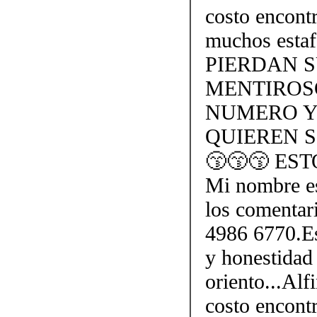
costo encontr
muchos esta
PIERDAN 
MENTIROS
NUMERO Y
QUIEREN S
😙😙😙 ES
Mi nombre e
los comentar
4986 6770.Es
y honestidad 
oriento...Alf
costo encontr