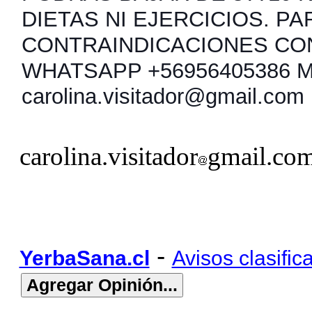
DIETAS NI EJERCICIOS. PA
CONTRAINDICACIONES CO
WHATSAPP +56956405386 
carolina.visitador@gmail.com
carolina.visitador
gmail.co
-
YerbaSana.cl
Avisos clasific