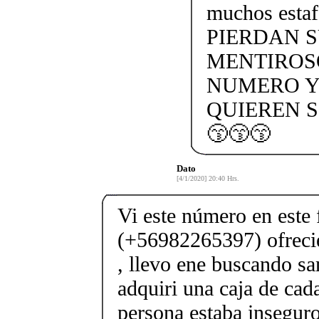
muchos esta
PIERDAN 
MENTIROS
NUMERO Y
QUIEREN S
😙😙😙
Dato
[4/1/2020] 20:40 Hrs.
Vi este número en este 
(+56982265397) ofrec
, llevo ene buscando sa
adquiri una caja de cad
persona estaba inseguro