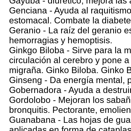
Gayuba - diurético, mejora las 
Genciana - Ayuda al raquitismo,
estomacal. Combate la diabete
Geranio - La raíz del geranio 
hemorragias y hemoptisis.
Ginkgo Biloba - Sirve para la 
circulación al cerebro y pone a
migraña. Ginko Biloba. Ginko B
Ginseng - Da energía mental, po
Gobernadora - Ayuda a destruir 
Gordolobo - Mejoran los sabaño
bronquitis. Pectorante, emolien
Guanabana - Las hojas de gua
aplicadas en forma de catapla