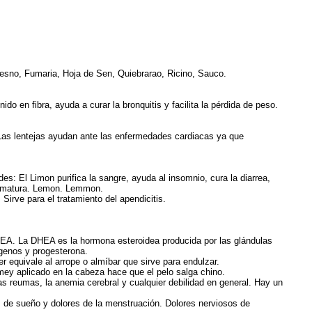
Fresno, Fumaria, Hoja de Sen, Quiebrarao, Ricino, Sauco.
o en fibra, ayuda a curar la bronquitis y facilita la pérdida de peso.
 Las lentejas ayudan ante las enfermedades cardiacas ya que
s: El Limon purifica la sangre, ayuda al insomnio, cura la diarrea,
prematura. Lemon. Lemmon.
 Sirve para el tratamiento del apendicitis.
EA. La DHEA es la hormona esteroidea producida por las glándulas
ógenos y progesterona.
equivale al arrope o almíbar que sirve para endulzar.
ey aplicado en la cabeza hace que el pelo salga chino.
s reumas, la anemia cerebral y cualquier debilidad en general. Hay un
 de sueño y dolores de la menstruación. Dolores nerviosos de