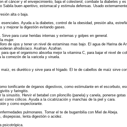
en el cáncer y el envejecimiento, baja el colesterol, combate la diabetes y es
 o Sabila buen aperitivo, estomacal y estimula defensas. Usado externamente 
esión alta o baja.
enciales. Ayuda a la diabetes, control de la obesidad, presión alta, estreñim
as y mejorar la digestión evitando gases.
. Sirve para curar heridas internas y externas y golpes en general.
la mujer.
loro de ojos y tener un nivel de estaminas mas bajo. El agua de Harina de Ar
sideran afrodisíaco. Asafran. Azafran.
ara que el organismo absorba mejor la vitamina C, para bajar el nivel de coles
 la comezón de la varicela y viruela.
aíz, es diurético y sirve para el hígado. El te de cabellos de maíz sirve cont
omo tonificante de órganos digestivos, como estimulante en el escorbuto, escro
vitis y faringitis.
 sinusitis. Hervir el betabel con piloncillo (panela) y canela, ponerse gotas e
así como cólicos. Ayuda a la cicatrización y manchas de la piel y cara.
mpión y como expectorante.
 enfermedades pulmonares. Tomar el te de bugambilia con Miel de Abeja.
 dispepsias, lenta digestión o acidez.
a psicotrópica.