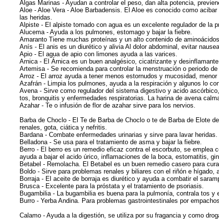
Algas Marinas - Ayudan a controlar el peso, dan alta potencia, previen
Aloe - Aloe Vera - Aloe Barbadensis. El Aloe es conocido como acibar
las heridas.
Alpiste - El alpiste tomado con agua es un excelente regulador de la pr
Alucema - Ayuda a los pulmones, estomago y bajar la fiebre.
Amaranto Tiene muchas proteínas y un alto contenido de aminoácidos es
Anís - El anis es un diurético y alivia Al dolor abdominal, evitar nause
Apio - El agua de apio con limones ayuda a las varices.
Arnica - El Árnica es un buen analgésico, cicatrizante y desinflamante
Artemisa - Se recomienda para controlar la menstruación o periodo de 
Arroz - El arroz ayuda a tener menos estornudos y mucosidad, menor l
Azafrán - Limpia los pulmones, ayuda a la respiración y algunos lo con
Avena - Sirve como regulador del sistema digestivo y acido ascórbico, p
tos, bronquitis y enfermedades respiratorias. La harina de avena calma
Azahar - Te o infusión de flor de azahar sirve para los nervios.
Barba de Choclo - El Te de Barba de Choclo o te de Barba de Elote de m
renales, gota, ciática y nefritis.
Bardana - Combate enfermedades urinarias y sirve para lavar heridas.
Belladona - Se usa para el tratamiento de asma y bajar la fiebre.
Berro - El berro es un remedio eficaz contra el escorbuto, se emplea c
ayuda a bajar el acido úrico, inflamaciones de la boca, estomatitis, gingi
Betabel - Remolacha. El Betabel es un buen remedio casero para curar la
Boldo - Sirve para problemas renales y biliares con el riñón e hígado, 
Borraja - El aceite de borraja es diurético y ayuda a combatir el sara
Brusca - Excelente para la próstata y el tratamiento de psoriasis.
Bugambilia - La bugambilia es buena para la pulmonía, contrala tos y
Burro - Yerba Andina. Para problemas gastrointestinales por empachos,
Calamo - Ayuda a la digestión, se utiliza por su fragancia y como drog