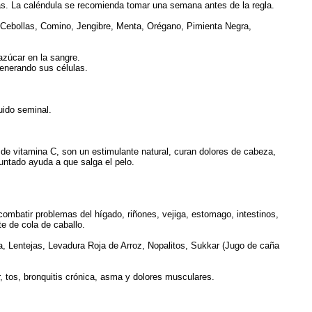
das. La caléndula se recomienda tomar una semana antes de la regla.
, Cebollas, Comino, Jengibre, Menta, Orégano, Pimienta Negra,
azúcar en la sangre.
generando sus células.
uido seminal.
o de vitamina C, son un estimulante natural, curan dolores de cabeza,
 untado ayuda a que salga el pelo.
combatir problemas del hígado, riñones, vejiga, estomago, intestinos,
e de cola de caballo.
a, Lentejas, Levadura Roja de Arroz, Nopalitos, Sukkar (Jugo de caña
r, tos, bronquitis crónica, asma y dolores musculares.