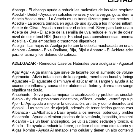
Abango - El abango ayuda a reducir las molestias de las vías respirator
Abedul - Bedul - Ayuda en cálculos renales y de la vejiga, gota, derm
Acacia Acacia Vera - La Acacia es un tranquilizante para los nervios. L
Acedra - La acedra tomada en agua de uso ayuda a los riñones inflama
Aceite de Oliva - Ayuda a controlar el colesterol. Sirve para lucir una pi
Aceite de Uva - El aceite de la semilla de uva reduce el nivel de coles
nivel de colesterol HDL (bueno). Es ideal para convalecencias, anemia
Aceitilla - Cura empachos o trastornos digestivos.
Acelga - Las hojas de Acelga junto con la cebolla machacada en una 
Achiote - Annato - Bixa Orellana, Bija, Bijol o Annatto - El Achiote a
para el asma y los dolores de cabeza.
ADELGAZAR
- Remedios Caseros Naturales para adelgazar - Aguacate
Agar Agar - Alga marina que sirve de laxante por el aumento de volumen
Agrimonia - Alivia irritaciones de la garganta, membrana bucal y faring
Aguacate - El aguacate disminuye el azúcar en la sangre y ayuda a adel
cuando se inflama y causa dolor abdominal, fiebre y diarrea con sangr
significa testículo.
Ahuehuete - Sirve para la mejorar la cicatrización y problemas circulato
Ajenjo - Ayuda a problemas digestivos, cólicos, vomito, vermífugo y 
Ajo - El Ajo ayuda a mejorar la circulación, artritis y como desinfectan
Ajonjoli - Las semillas de ajonjolí, además de tener ácidos grasos ese
Albahaca - La Albahaca o Basil ayuda a los nervios, potencia y probl
Alcachofa - Ayuda a eliminar piedras de la vesícula, hepatitis, insomn
Alcanfor - Es un buen antiséptico. Se utiliza como sedante y tónico, e
Alfalfa - Te ayuda a reducir la fiebre, purificar el sistema circulatorio y
Algas Kombu - Ayuda Al metabolismo celular y tienen un alto contenid