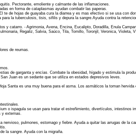
quitis. Pectorante, emoliente y calmante de las inflamaciones.
cadas en forma de cataplasmas ayudan combatir las paperas.
l te de hojas de guayaba cura la diarrea y es mas efectivo si se usa con dor
ra la tuberculosis, tisis, sifilis y depura la sangre.Ayuda contra la retencio
tos y catarro. - Agrimonia, Avena, Encina, Eucalipto, Doradilla, Enula Camp
monaria, Regaliz, Salvia, Saúco, Tila, Tomillo, Toronjil, Veronica, Violeta, Vi
olores de reumas.
smos.
olestias de garganta y encías. Combate la obesidad, hígado y estimula la prod
e San Juan es un sedante que se utiliza en estados depresivos leves.
a Hoja Santa es una muy buena para el asma. Los asmáticos la toman hervida
ntestinales.
um o ispagula se usan para tratar el estreñimiento, divertículos, intestinos irr
s y externas.
ma nervioso, pulmones, estomago y fiebre. Ayuda a quitar las arrugas de la c
tis.
 de la sangre. Ayuda con la migraña.