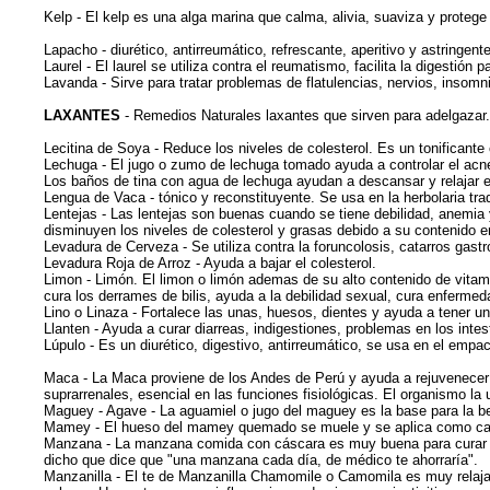
Kelp - El kelp es una alga marina que calma, alivia, suaviza y protege
Lapacho - diurético, antirreumático, refrescante, aperitivo y astringente
Laurel - El laurel se utiliza contra el reumatismo, facilita la digestión p
Lavanda - Sirve para tratar problemas de flatulencias, nervios, insomni
LAXANTES
- Remedios Naturales laxantes que sirven para adelgazar. 
Lecitina de Soya - Reduce los niveles de colesterol. Es un tonificante
Lechuga - El jugo o zumo de lechuga tomado ayuda a controlar el acne y 
Los baños de tina con agua de lechuga ayudan a descansar y relajar e
Lengua de Vaca - tónico y reconstituyente. Se usa en la herbolaria tradi
Lentejas - Las lentejas son buenas cuando se tiene debilidad, anemia
disminuyen los niveles de colesterol y grasas debido a su contenido en 
Levadura de Cerveza - Se utiliza contra la foruncolosis, catarros gastr
Levadura Roja de Arroz - Ayuda a bajar el colesterol.
Limon - Limón. El limon o limón ademas de su alto contenido de vitami
cura los derrames de bilis, ayuda a la debilidad sexual, cura enferm
Lino o Linaza - Fortalece las unas, huesos, dientes y ayuda a tener una 
Llanten - Ayuda a curar diarreas, indigestiones, problemas en los intest
Lúpulo - Es un diurético, digestivo, antirreumático, se usa en el empac
Maca - La Maca proviene de los Andes de Perú y ayuda a rejuvenecer
suprarrenales, esencial en las funciones fisiológicas. El organismo la
Maguey - Agave - La aguamiel o jugo del maguey es la base para la be
Mamey - El hueso del mamey quemado se muele y se aplica como catapl
Manzana - La manzana comida con cáscara es muy buena para curar el in
dicho que dice que "una manzana cada día, de médico te ahorraría".
Manzanilla - El te de Manzanilla Chamomile o Camomila es muy relaja