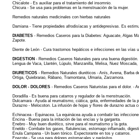
Chicalote - Es auxiliar para el tratamiento del insomnio.
Chicura - Se usa para problemas en la menstruación de la mujer.
Remedios naturales medicinales con hierbas naturales
Damiana - Tiene propiedades afrodisíacas y antidepresivas. Es estimul
DIABETES
- Remedios Caseros para la Diabetes: Aguacate, Algas Mar
Zapote.
Diente de León - Cura trastornos hepáticos e infecciones en las vías u
DIGESTION
- Remedios Caseros Naturales para una buena digestión. - 
Lengua de Vaca, Llantén, Lúpulo, Manzanilla, Melisa, Nuez Moscada, 
DIURETICOS
- Remedios Naturales diuréticos - Anís, Avena, Barba de
Ortiga, Quiebrarao, Rábano, Tramontana, Ulmaria, Zarzamora.
DOLOR - DOLORES
- Remedios Caseros Naturistas para el dolor. - A
Doradilla - Es buena para catarros y regulador de la menstruación.
Dulcamara - Ayuda al reumatismo, ciática, gota, enfermedades de la pi
Durazno - Melocoton. La infusión de hojas y flores de durazno actua c
Echinacea - Equinacea. La equinácea ayuda a combatir las infecciones 
Encina - Buena para la irritación de las encías y la garganta.
Enebro - Muy buen diurético, sirve para el reumatismo y la gota.
Eneldo - Combate los gases, flatulencias, estomago inflamado, digest
Enula Campana - Un buen tónico. Expectorante en tos y catarros.
Epazote - Se usa para dolores estomacales y parásitos.