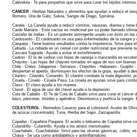
Caléndula - Te para pospartos que sirve para curar los tejidos inter
CANCER
- Hierbas Naturales y alimentos que ayudan a reducir el rie
Romero, Una de Gato, Salvia, Sangre de Drago, Spirulina.
Canela - La Canela ayuda a reducir vómitos, nauseas, diarrea y tiene b
Cardo Mariano - Este cactus es medicinal por su poder llamado silima
Castaño de Indias - Es un potente astringente usado con éxito en las 
Cardosanto - El cardosanto se usa para enfermedades de la sangre y de 
Carqueja - Tiene buenos resultados contra la impotencia. Sirve para e
Cebada - La cebada es un cereal con poder nutricional que previene la 
Cascara Sagrada - Ayuda a evitar el estreñimiento.
Cedron - El te de cedron con hojas de naranja o manzanilla es excele
Chayote - Las hojas del chayote tomadas en agua de uso son buenas con
Chile - Chiles: Jalapenos - Serranos - Chipotles - Habanero - Guajillo
despiertan el apetito, disminuyen los efectos de la gripa, ayudan a de
Cilantro - Cilandro. Coriandro. El cilantro combate la mala digestión, 
Ciruela - Ciruelo - Ciruela Pasa. La ciruela en ayunas sirve para comba
Clavo - El clavo ayuda a los mareos.
Clavel - El agua de uso del clavel ayuda a la depresión.
Cola de Caballo - El Te de Cola de Caballo sirve para curar el cáncer
bazo, páncreas, tiroides y apéndice. Desintoxica y purifica la sangre.
COLESTEROL
- Remedios Caseros para el colesterol: Aceite de Oliva
de azúcar concentrado), Tuna, Hierba del Sapo, Zarzaparrilla.
Copaiba - Copaifera Paupera. El aceite o bálsamo de Copaiba sirve como
Culandrillo - Culantrillo. Ayuda a los atraso menstruales.
Cuachalate - Cuachalalate. Sirve para las ulceras gástricas, colitis, es
Chaya - Se usa como antidiabético y antiinflamatorio.