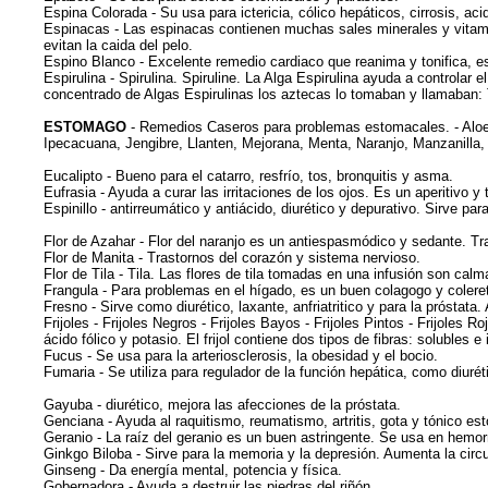
Espina Colorada - Su usa para ictericia, cólico hepáticos, cirrosis, ac
Espinacas - Las espinacas contienen muchas sales minerales y vitami
evitan la caida del pelo.
Espino Blanco - Excelente remedio cardiaco que reanima y tonifica, 
Espirulina - Spirulina. Spiruline. La Alga Espirulina ayuda a controlar
concentrado de Algas Espirulinas los aztecas lo tomaban y llamaban: Te
ESTOMAGO
- Remedios Caseros para problemas estomacales. - Aloe 
Ipecacuana, Jengibre, Llanten, Mejorana, Menta, Naranjo, Manzanilla
Eucalipto - Bueno para el catarro, resfrío, tos, bronquitis y asma.
Eufrasia - Ayuda a curar las irritaciones de los ojos. Es un aperitivo y
Espinillo - antirreumático y antiácido, diurético y depurativo. Sirve par
Flor de Azahar - Flor del naranjo es un antiespasmódico y sedante. Tran
Flor de Manita - Trastornos del corazón y sistema nervioso.
Flor de Tila - Tila. Las flores de tila tomadas en una infusión son calm
Frangula - Para problemas en el hígado, es un buen colagogo y colereti
Fresno - Sirve como diurético, laxante, anfriatritico y para la próstata
Frijoles - Frijoles Negros - Frijoles Bayos - Frijoles Pintos - Frijoles R
ácido fólico y potasio. El frijol contiene dos tipos de fibras: solubles
Fucus - Se usa para la arteriosclerosis, la obesidad y el bocio.
Fumaria - Se utiliza para regulador de la función hepática, como diur
Gayuba - diurético, mejora las afecciones de la próstata.
Genciana - Ayuda al raquitismo, reumatismo, artritis, gota y tónico e
Geranio - La raíz del geranio es un buen astringente. Se usa en hemor
Ginkgo Biloba - Sirve para la memoria y la depresión. Aumenta la circ
Ginseng - Da energía mental, potencia y física.
Gobernadora - Ayuda a destruir las piedras del riñón.