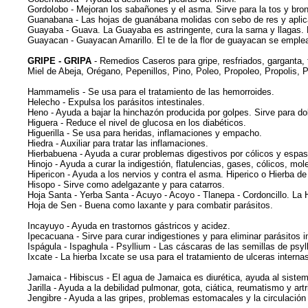
Gordolobo - Mejoran los sabañones y el asma. Sirve para la tos y bron
Guanabana - Las hojas de guanábana molidas con sebo de res y apli
Guayaba - Guava. La Guayaba es astringente, cura la sarna y llagas. E
Guayacan - Guayacan Amarillo. El te de la flor de guayacan se emplea pa
GRIPE - GRIPA
- Remedios Caseros para gripe, resfriados, garganta, 
Miel de Abeja, Orégano, Pepenillos, Pino, Poleo, Propoleo, Propolis, Pul
Hammamelis - Se usa para el tratamiento de las hemorroides.
Helecho - Expulsa los parásitos intestinales.
Heno - Ayuda a bajar la hinchazón producida por golpes. Sirve para d
Higuera - Reduce el nivel de glucosa en los diabéticos.
Higuerilla - Se usa para heridas, inflamaciones y empacho.
Hiedra - Auxiliar para tratar las inflamaciones.
Hierbabuena - Ayuda a curar problemas digestivos por cólicos y espa
Hinojo - Ayuda a curar la indigestión, flatulencias, gases, cólicos, m
Hipericon - Ayuda a los nervios y contra el asma. Hiperico o Hierba d
Hisopo - Sirve como adelgazante y para catarros.
Hoja Santa - Yerba Santa - Acuyo - Acoyo - Tlanepa - Cordoncillo. L
Hoja de Sen - Buena como laxante y para combatir parásitos.
Incayuyo - Ayuda en trastornos gástricos y acidez.
Ipecacuana - Sirve para curar indigestiones y para eliminar parásitos i
Ispágula - Ispaghula - Psyllium - Las cáscaras de las semillas de psylli
Ixcate - La hierba Ixcate se usa para el tratamiento de ulceras interna
Jamaica - Hibiscus - El agua de Jamaica es diurética, ayuda al siste
Jarilla - Ayuda a la debilidad pulmonar, gota, ciática, reumatismo y artri
Jengibre - Ayuda a las gripes, problemas estomacales y la circulación