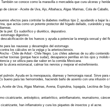
nos. También se conoce como la maravilla o mercadela que cura ulceras y heri
sgo de cáncer - Aceite de Uva, Ajo, Albahaca, Algas Marinas, Cola de Caballo
uenos efectos para controlar la diabetes mellitus tipo 2, ayudando a bajar la 
rina, que actúa como un potente protector del hígado dañado, curándolo y re
diarreas.
la piel. Es sudorífico y diurético, depurativo.
l estomago digestivo.
descalcificación de los huesos y ayuda a potenciar la energía sexual y del fl
nte para las nauseas y desarreglos del estomago.
tra los cálculos en la vejiga y la arteriosclerosis.
 - Ancho - Chile de Arbol - Chile Negro. Los chiles ademas de su alto contenid
sechar toxinas (porque hace sudar), desaparece perrillas en los ojos y molido
potencia y se utiliza para dar sabor en la comida Mexicana.
tir la ulcera estomacal, calmar los nervios y mejorar el estreñimiento.
 del pulmón. Ayuda en la menopausia, diarreas y hemorragia nasal. Sirve para 
 Es bueno para las hemorroides, haciendo baño de asiento con una infusión o t
, Aceite de Uva, Algas Marinas, Avena, Espirulina, Ispagula, Lecitina de Soy
 cicatrizante, antiséptico, antiartrítico, antinflamatorio, reumatismo, cánce
 cicatrizante, han inflamatorio y cura los piquetes de insectos y el acne.