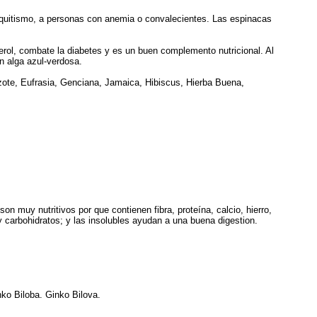
aquitismo, a personas con anemia o convalecientes. Las espinacas
esterol, combate la diabetes y es un buen complemento nutricional. Al
un alga azul-verdosa.
ote, Eufrasia, Genciana, Jamaica, Hibiscus, Hierba Buena,
 son muy nutritivos por que contienen fibra, proteína, calcio, hierro,
l y carbohidratos; y las insolubles ayudan a una buena digestion.
nko Biloba. Ginko Bilova.