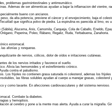
ides, problemas gastrointestinales y antirreumático.
nas. Ademas de ser alimenticas ayudan a bajar la inflamacion del vientre, r
especialmente bueno con ancianos.
 el peso, da alta potencia, previene el cáncer y el envejecimiento, baja el col
cuitlatl que significa polvo de piedra. La espirulina es parecida al limo, es 
(Sábila), Alucema, Anis, Camomila, Carqueja, Cola de Caballo, Eneldo, Epaz
, Orégano, Peperina, Poleo, Rábano, Regaliz, Ruda, Yerbabuena, Zanahoria.
 tónico estomacal.
a las afonías y ronqueras.
quilizante de nervios, cólicos, dolor de oídos e irritaciones cutáneas.
antes de los nervios irritados y favorece el sueño.
co. Alivia las hemorroides y el estreñimiento crónico.
. Ayuda contra el paludismo.
ojos. Los frijoles no contienen grasa saturada ni colesterol, ademas los frijoles
 e insolubles, las fibras solubles ayudan al cuerpo a manejar grasas, colestero
ético y como laxante. En afecciones cardiovasculares y del sistema nervioso.
stomacal. Combate la diabetes.
ragias y hemoptisis.
ulación al cerebro y pone a la mente mas alerta. Ayuda a curar la migraña. Gi