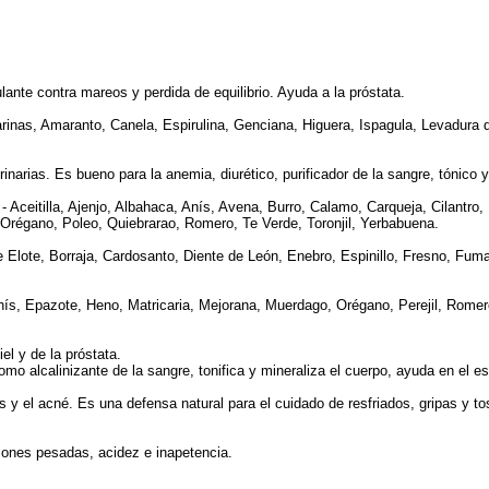
ante contra mareos y perdida de equilibrio. Ayuda a la próstata.
inas, Amaranto, Canela, Espirulina, Genciana, Higuera, Ispagula, Levadura 
rinarias. Es bueno para la anemia, diurético, purificador de la sangre, tónico
Aceitilla, Ajenjo, Albahaca, Anís, Avena, Burro, Calamo, Carqueja, Cilantro,
Orégano, Poleo, Quiebrarao, Romero, Te Verde, Toronjil, Yerbabuena.
 Elote, Borraja, Cardosanto, Diente de León, Enebro, Espinillo, Fresno, Fum
nís, Epazote, Heno, Matricaria, Mejorana, Muerdago, Orégano, Perejil, Romer
el y de la próstata.
omo alcalinizante de la sangre, tonifica y mineraliza el cuerpo, ayuda en el 
y el acné. Es una defensa natural para el cuidado de resfriados, gripas y to
iones pesadas, acidez e inapetencia.