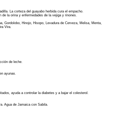
adilla. La corteza del guayabo herbida cura el empacho.
n de la orina y enfermedades de la vejiga y rinones.
ana, Gordolobo, Hinojo, Hisopo, Levadura de Cerveza, Melisa, Menta,
ra Vira.
ucción de leche.
 en ayunas.
itados, ayuda a controlar la diabetes y a bajar el colesterol.
ara. Agua de Jamaica con Sabila.