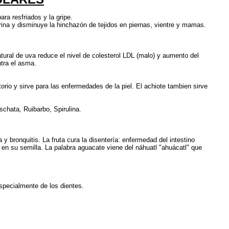
ara resfriados y la gripe.
rina y disminuye la hinchazón de tejidos en piernas, vientre y mamas.
natural de uva reduce el nivel de colesterol LDL (malo) y aumento del
ntra el asma.
orio y sirve para las enfermedades de la piel. El achiote tambien sirve
chata, Ruibarbo, Spirulina.
 bronquitis. La fruta cura la disentería: enfermedad del intestino
 en su semilla. La palabra aguacate viene del náhuatl "ahuácatl" que
especialmente de los dientes.