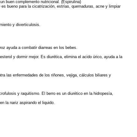
 un buen complemento nutricional. (Espirulina)
es bueno para la cicatrización, estrías, quemaduras, acne y limpiar
iento y diverticulosis.
roz ayuda a combatir diarreas en los bebes.
terol y dormir mejor. Es diurética, elimina el acido úrico, ayuda a la
ra las enfermedades de los riñones, vejiga, cálculos biliares y
fulosis y raquitismo. El berro es un diurético en la hidropesía,
n la nariz aspirando el liquido.