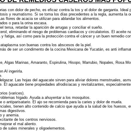
ias con dolor de pecho, es eficaz contra la tos y el dolor de garganta. Ideal p
atosis y reumatismo. Si se toma los días precedentes a la regla, aumenta la o
as flores de acacia se utilizan para ablandar los alimentos.
dos o para la orina escasa.
el tersa, retardar la aparición de arrugas y conciliar el sueño.
terol, eliminando el riesgo de problemas cardiacos y circulatorios. El aceite 
 y fatiga, así como para la protección contra el cáncer y un buen remedio co
cataplasma son buenas contra los abscesos de la piel.
demás de ser un condimento de la cocina Mexicana de Yucatán, es anti inflamat
, Algas Marinas, Amaranto, Espirulina, Hisopo, Marrubio, Nopales, Rosa Mos
 Al ingerirla.
e.
gazar. Las hojas del aguacate sirven para aliviar dolores menstruales, asma y
e. El aguacate tiene propiedades afrodisíacas y revitalizantes, especialmente
rios (varices).
problemas hígado. Ayuda a ahuyentar a los mosquitos.
te o antiparisatario. El ajo se recomienda para la caries y dolor de muela.
nciales, tienen alto contenido de calcio que ayuda a la salud de los huesos, 
emas digestivos.
io y anemia.
xcitante de los centros nerviosos.
 mejorar el mal aliento.
o de sales minerales y oligoelementos.