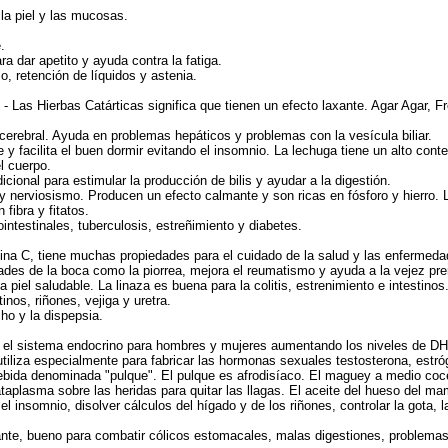
 la piel y las mucosas.
.
ara dar apetito y ayuda contra la fatiga.
o, retención de líquidos y astenia.
- Las Hierbas Catárticas significa que tienen un efecto laxante. Agar Agar, 
 cerebral. Ayuda en problemas hepáticos y problemas con la vesícula biliar.
facilita el buen dormir evitando el insomnio. La lechuga tiene un alto contenid
l cuerpo.
cional para estimular la producción de bilis y ayudar a la digestión.
 y nerviosismo. Producen un efecto calmante y son ricas en fósforo y hierro.
fibra y fitatos.
ointestinales, tuberculosis, estreñimiento y diabetes.
na C, tiene muchas propiedades para el cuidado de la salud y las enfermedade
edades de la boca como la piorrea, mejora el reumatismo y ayuda a la vejez 
piel saludable. La linaza es buena para la colitis, estrenimiento e intestinos.
inos, riñones, vejiga y uretra.
ho y la dispepsia.
 el sistema endocrino para hombres y mujeres aumentando los niveles de DH
 utiliza especialmente para fabricar las hormonas sexuales testosterona, estr
bida denominada "pulque". El pulque es afrodisíaco. El maguey a medio cocer 
asma sobre las heridas para quitar las llagas. El aceite del hueso del mam
somnio, disolver cálculos del hígado y de los riñones, controlar la gota, la
nte, bueno para combatir cólicos estomacales, malas digestiones, problemas