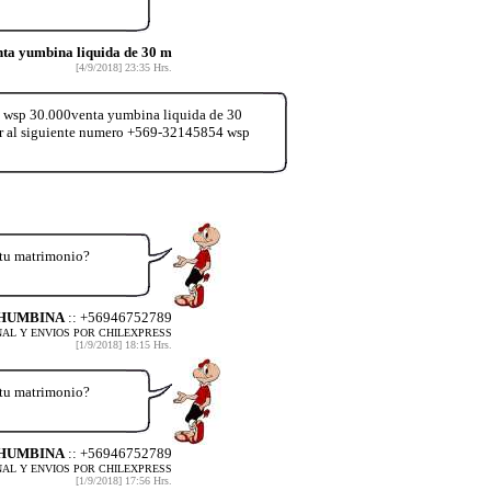
ta yumbina liquida de 30 m
[4/9/2018] 23:35 Hrs.
 wsp 30.000venta yumbina liquida de 30
ar al siguiente numero +569-32145854 wsp
 tu matrimonio?
OHUMBINA
:: +56946752789
AL Y ENVIOS POR CHILEXPRESS
[1/9/2018] 18:15 Hrs.
 tu matrimonio?
OHUMBINA
:: +56946752789
AL Y ENVIOS POR CHILEXPRESS
[1/9/2018] 17:56 Hrs.