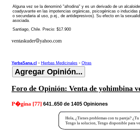
Alguna vez se la denominó "afrodina" y es un derivado de un alcaloid
coadyuvante en las impotencias orgánicas, psicogénicas o inducidas 
o secundaria al uso, p.ej., de antidepresivos). Su efecto en la sexual
asociada.
Santiago, Chile. Precio: $17.900
ventaskuder
yahoo.com
-
-
YerbaSana.cl
Hierbas Medicinales
Otras
Foro de Opinión: Venta de yohimbina 
P�gina [77]
641..650 de 1405 Opiniones
Hola, ¿Tienes problemas con tu pareja? ¿Tu 
Tengo la solucion, Tengo disponible para v