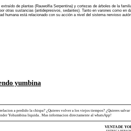
e extraído de plantas (Rauwolfia Serpentina) y cortezas de árboles de la fam
por otras sustancias (antidepresivos, sedantes). Tanto en varones como en d
idad humana está relacionado con su acción a nivel del sistema nervioso autón
vendo yumbina
relacion a perdido la chispa? ¿Quieres volver a los viejos tiempos? ¿Quieres salvar
ender Yohumbina liquida.. Mas informacion directamente al whatsApp!
VENTA DE Y
ENTREGA PERSON