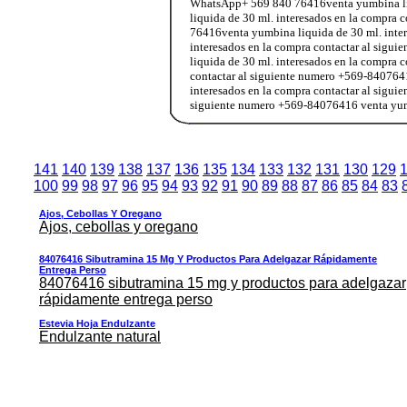
WhatsApp+ 569 840 76416venta yumbina liqu
liquida de 30 ml. interesados en la compr
76416venta yumbina liquida de 30 ml. inter
interesados en la compra contactar al si
liquida de 30 ml. interesados en la compra
contactar al siguiente numero +569-84076
interesados en la compra contactar al sigui
siguiente numero +569-84076416 venta yu
141
140
139
138
137
136
135
134
133
132
131
130
129
100
99
98
97
96
95
94
93
92
91
90
89
88
87
86
85
84
83
Ajos, Cebollas Y Oregano
Ajos, cebollas y oregano
84076416 Sibutramina 15 Mg Y Productos Para Adelgazar Rápidamente
Entrega Perso
84076416 sibutramina 15 mg y productos para adelgazar
rápidamente entrega perso
Estevia Hoja Endulzante
Endulzante natural