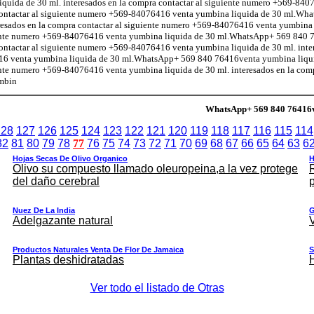
ida de 30 ml. interesados en la compra contactar al siguiente numero +569-84
a contactar al siguiente numero +569-84076416 venta yumbina liquida de 30 ml.Wh
esados en la compra contactar al siguiente numero +569-84076416 venta yumbina 
guiente numero +569-84076416 venta yumbina liquida de 30 ml.WhatsApp+ 569 840
 contactar al siguiente numero +569-84076416 venta yumbina liquida de 30 ml. inte
416 venta yumbina liquida de 30 ml.WhatsApp+ 569 840 76416venta yumbina liqui
ente numero +569-84076416 venta yumbina liquida de 30 ml. interesados en la comp
mbin
WhatsApp+ 569 840 76416v
128
127
126
125
124
123
122
121
120
119
118
117
116
115
114
82
81
80
79
78
77
76
75
74
73
72
71
70
69
68
67
66
65
64
63
6
Hojas Secas De Olivo Organico
H
Olivo su compuesto llamado oleuropeina,a la vez protege
del daño cerebral
Nuez De La India
G
Adelgazante natural
Productos Naturales Venta De Flor De Jamaica
S
Plantas deshidratadas
Ver todo el listado de Otras