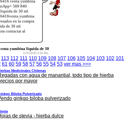
076416 venta yumbina
atsApp+ 569 840
liquida de 30 ml.
 76416venta yumbina
resados en la compra
da de 30 ml.
ra contactar al
enta yumbina liquida de 30
[1/9/2018] 4:50 Hrs.
113
112
111
110
109
108
107
106
105
104
103
102
101
2
61
60
59
58
57
56
55
54
53
ver mas >>>
ierbas Medicinales Chilenas
Regadas con agua de manantial, todo tipo de hierba
precios por mayor
inkgo Biloba Pulverizado
Vendo ginkgo biloba pulverizado
tevia
Hojas de stevia - hierba dulce