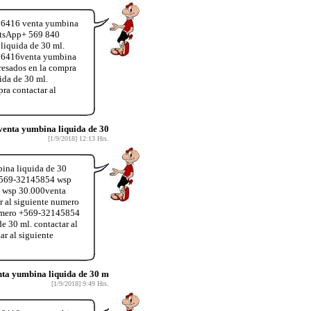
076416 venta yumbina
atsApp+ 569 840
liquida de 30 ml.
 76416venta yumbina
resados en la compra
da de 30 ml.
ra contactar al
enta yumbina liquida de 30
[1/9/2018] 12:13 Hrs.
ina liquida de 30
 +569-32145854 wsp
 wsp 30.000venta
 al siguiente numero
numero +569-32145854
 30 ml. contactar al
r al siguiente
ta yumbina liquida de 30 m
[1/9/2018] 9:49 Hrs.