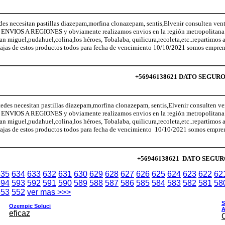
ecesitan pastillas diazepam,morfina clonazepam, sentis,Elvenir consulten vent
NVIOS A REGIONES y obviamente realizamos envios en la región metropolitana (
San miguel,pudahuel,colina,los héroes, Tobalaba, quilicura,recoleta,etc..repartimos
ajas de estos productos todos para fecha de vencimiento 10/10/2021 somos empren
+56946138621 DATO SEGURO lo
necesitan pastillas diazepam,morfina clonazepam, sentis,Elvenir consulten ven
NVIOS A REGIONES y obviamente realizamos envios en la región metropolitana (
San miguel,pudahuel,colina,los héroes, Tobalaba, quilicura,recoleta,etc..repartimos
ajas de estos productos todos para fecha de vencimiento 10/10/2021 somos empren
+56946138621 DATO SEGURO lo
635
634
633
632
631
630
629
628
627
626
625
624
623
622
62
594
593
592
591
590
589
588
587
586
585
584
583
582
581
58
553
552
ver mas >>>
S
Ozempic Soluci
A
eficaz