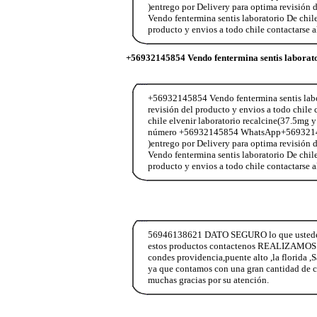
)entrego por Delivery para optima revisió
Vendo fentermina sentis laboratorio De chil
producto y envios a todo chile contactar
+56932145854 Vendo fentermina sentis laborat
+56932145854 Vendo fentermina sentis labor
revisión del producto y envios a todo chi
chile elvenir laboratorio recalcine(37.5mg y
número +56932145854 WhatsApp+56932145854
)entrego por Delivery para optima revisió
Vendo fentermina sentis laboratorio De chil
producto y envios a todo chile contactar
56946138621 DATO SEGURO lo que ustedes ne
estos productos contactenos REALIZAMOS E
condes providencia,puente alto ,la florida ,
ya que contamos con una gran cantidad de c
muchas gracias por su atención.