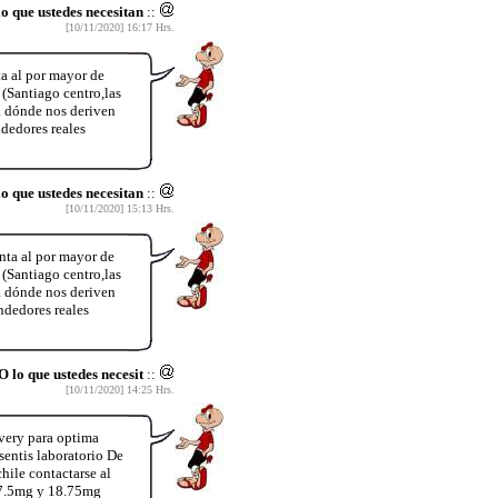
que ustedes necesitan
::
[10/11/2020] 16:17 Hrs.
a al por mayor de
Santiago centro,las
 a dónde nos deriven
dedores reales
ue ustedes necesitan
::
[10/11/2020] 15:13 Hrs.
ta al por mayor de
Santiago centro,las
 a dónde nos deriven
dedores reales
 que ustedes necesit
::
[10/11/2020] 14:25 Hrs.
very para optima
entis laboratorio De
hile contactarse al
37.5mg y 18.75mg