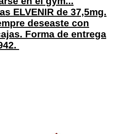
arse en el gym...
mas ELVENIR de 37,5mg.
iempre deseaste con
cajas. Forma de entrega
942.