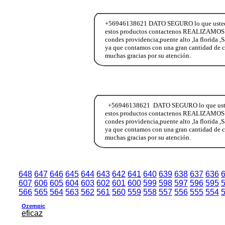
+56946138621 DATO SEGURO lo que ustedes n
estos productos contactenos REALIZAMOS E
condes providencia,puente alto ,la florida ,
ya que contamos con una gran cantidad de c
muchas gracias por su atención.
+56946138621 DATO SEGURO lo que ustedes 
estos productos contactenos REALIZAMOS E
condes providencia,puente alto ,la florida ,
ya que contamos con una gran cantidad de c
muchas gracias por su atención.
648
647
646
645
644
643
642
641
640
639
638
637
636
607
606
605
604
603
602
601
600
599
598
597
596
595
566
565
564
563
562
561
560
559
558
557
556
555
554
Ozempic
eficaz