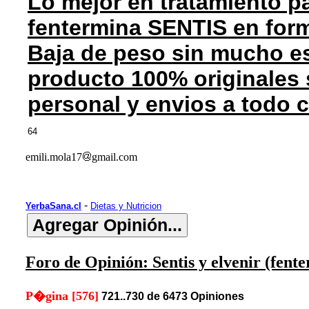
Lo mejor en tratamiento pa
fentermina SENTIS en for
Baja de peso sin mucho es
producto 100% originales 
personal y envios a todo 
64
emili.mola17
gmail.com
-
YerbaSana.cl
Dietas y Nutricion
Foro de Opinión: Sentis y elvenir (fent
P�gina [576]
721..730 de 6473 Opiniones