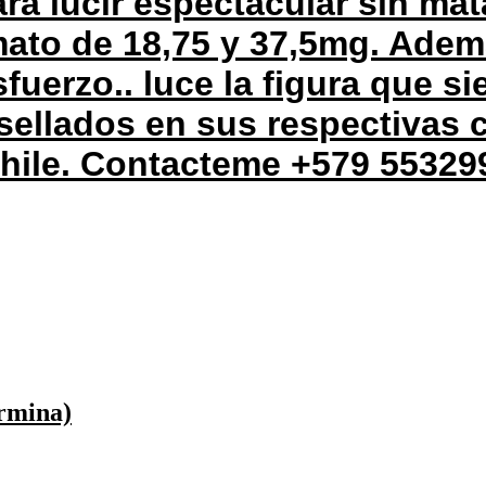
ra lucir espectacular sin mat
mato de 18,75 y 37,5mg. Ade
fuerzo.. luce la figura que s
sellados en sus respectivas 
chile. Contacteme +579 55329
ermina)