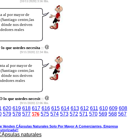
[10/11/2020] 3:56 Hrs.
a al por mayor de
Santiago centro,las
 a dónde nos deriven
dedores reales
 que ustedes necesita
::
[9/11/2020] 22:34 Hrs.
ta al por mayor de
Santiago centro,las
 a dónde nos deriven
dedores reales
 que ustedes necesit
::
[9/11/2020] 22:06 Hrs.
1
620
619
618
617
616
615
614
613
612
611
610
609
608
0
579
578
577
576
575
574
573
572
571
570
569
568
567
e Venden CÁpsulas Naturales Solo Por Mayor A Comerciantes, Empresa
utorizada!!
CÁpsulas naturales