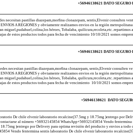
+56946138621 DATO SEGURO lo 
ecesitan pastillas diazepam,morfina clonazepam, sentis,Elvenir consulten vent
NVIOS A REGIONES y obviamente realizamos envios en la región metropolitana (
San miguel,pudahuel,colina,los héroes, Tobalaba, quilicura,recoleta,etc..repartimos
ajas de estos productos todos para fecha de vencimiento 10/10/2021 somos empren
+56946138621 DATO SEGURO lo q
necesitan pastillas diazepam,morfina clonazepam, sentis,Elvenir consulten ven
NVIOS A REGIONES y obviamente realizamos envios en la región metropolitana (
San miguel,pudahuel,colina,los héroes, Tobalaba, quilicura,recoleta,etc..repartimos
ajas de estos productos todos para fecha de vencimiento 10/10/2021 somos empren
+56946138621 DATO SEGURO lo
atorio De chile elvenir laboratorio recalcine(37.5mg y 18.75mg )entrego por Deli
le contactarse al número +56932145854 WhatsApp+56932145854 Vendo fentermina s
 18.75mg )entrego por Delivery para optima revisión del producto y envios a todo c
 Vendo fentermina sentis laboratorio De chile elvenir laboratorio recalcine(