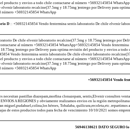
n del producto y envios a todo chile contactarse al número +56932145854 Whats
e elvenir laboratorio recalcine(37.5mg y 18.75mg )entrego por Delivery para optima
se al número +56932145854 WhatsApp
orio D
:: +56932145854 Vendo fentermina sentis laboratorio De chile elvenir labor
atorio De chile elvenir laboratorio recalcine(37.5mg y 18.75mg )entrego por Deli
le contactarse al número +56932145854 WhatsApp+56932145854 Vendo fentermina s
 18.75mg )entrego por Delivery para optima revisión del producto y envios a todo c
 Vendo fentermina sentis laboratorio De chile elvenir laboratorio recalcine(
n del producto y envios a todo chile contactarse al número +56932145854 Whats
e elvenir laboratorio recalcine(37.5mg y 18.75mg )entrego por Delivery para optima
se al número +56932145854 WhatsApp
+56932145854 Vendo fente
cesitan pastillas diazepam,morfina clonazepam, sentis,Elvenir consulten venta 
NVIOS A REGIONES y obviamente realizamos envios en la región metropolitana (
San miguel,pudahuel,colina,los héroes, Tobalaba, quilicura,recoleta,etc..repartimos
ajas de estos productos todos para fecha de vencimiento 10/10/2021 somos empren
56946138621 DATO SEGURO lo qu