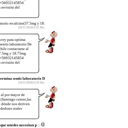
App+56932145854
 revisión del
atorio recalcine(37.5mg y 18.
[10/11/2020] 6:31 Hrs.
very para optima
entis laboratorio De
hile contactarse al
37.5mg y 18.75mg
App+56932145854
 revisión del
rmina sentis laboratorio D
[10/11/2020] 6:29 Hrs.
al por mayor de
Santiago centro,las
 a dónde nos deriven
dedores reales
e ustedes necesitan p
::