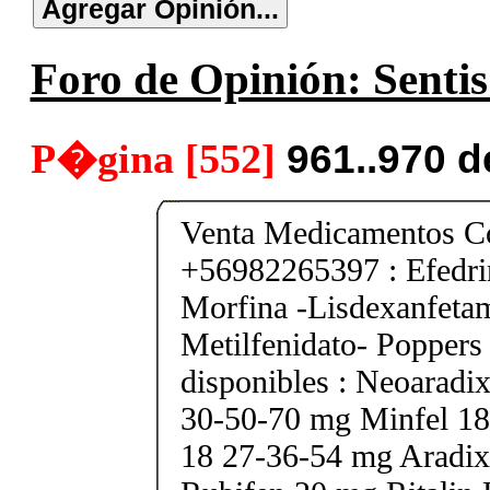
Foro de Opinión: Sentis
P�gina [552]
961..970 
Venta Medicamentos Co
+56982265397 : Efedri
Morfina -Lisdexanfeta
Metilfenidato- Poppers
disponibles : Neoarad
30-50-70 mg Minfel 18
18 27-36-54 mg Aradix