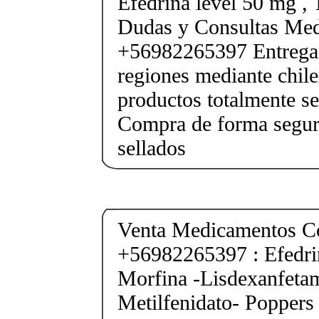
Efedrina level 50 mg ,
Dudas y Consultas Med
+56982265397 Entrega 
regiones mediante chile
productos totalmente sel
Compra de forma segur
sellados
Venta Medicamentos Co
+56982265397 : Efedri
Morfina -Lisdexanfeta
Metilfenidato- Poppers