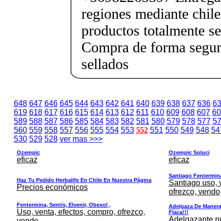
regiones mediante chile
productos totalmente sel
Compra de forma segur
sellados
648
647
646
645
644
643
642
641
640
639
638
637
636
6
619
618
617
616
615
614
613
612
611
610
609
608
607
60
589
588
587
586
585
584
583
582
581
580
579
578
577
5
560
559
558
557
556
555
554
553
552
551
550
549
548
54
530
529
528
ver mas >>>
Ozempic
Ozempic Soluci
eficaz
eficaz
Santiago Fentermina,
Haz Tu Pedido Herbalife En Chile En Nuestra Página
Santiago uso, 
Precios económicos
ofrezco, vendo
Fentermina, Sentis, Elvenir, Obexol ,
Adelgaza De Manera 
Uso, venta, efectos, compro, ofrezco,
Flaca!!!
Adelgazante nue
vendo