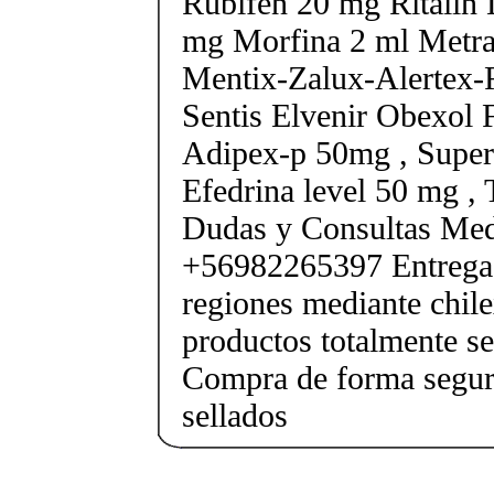
Rubifen 20 mg Ritalin 
mg Morfina 2 ml Metra
Mentix-Zalux-Alertex-
Sentis Elvenir Obexol 
Adipex-p 50mg , Super
Efedrina level 50 mg ,
Dudas y Consultas Med
+56982265397 Entrega 
regiones mediante chile
productos totalmente sel
Compra de forma segur
sellados