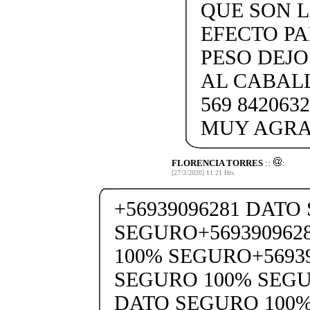
QUE SON L
EFECTO PA
PESO DEJ
AL CABAL
569 84206
MUY AGRAD
FLORENCIA TORRES
::
:
[27/3/2020] 11:21 Hrs.
+56939096281 DATO
SEGURO+569390962
100% SEGURO+5693
SEGURO 100% SEGU
DATO SEGURO 100