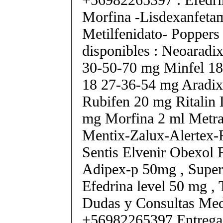
Morfina -Lisdexanfeta
Metilfenidato- Poppers
disponibles : Neoarad
30-50-70 mg Minfel 18
18 27-36-54 mg Aradix
Rubifen 20 mg Ritalin 
mg Morfina 2 ml Metra
Mentix-Zalux-Alertex-
Sentis Elvenir Obexol 
Adipex-p 50mg , Super
Efedrina level 50 mg ,
Dudas y Consultas Med
+56982265397 Entrega 