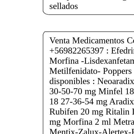
sellados
Venta Medicamentos Co
+56982265397 : Efedri
Morfina -Lisdexanfeta
Metilfenidato- Poppers
disponibles : Neoarad
30-50-70 mg Minfel 18
18 27-36-54 mg Aradix
Rubifen 20 mg Ritalin 
mg Morfina 2 ml Metra
Mentix-Zalux-Alertex-