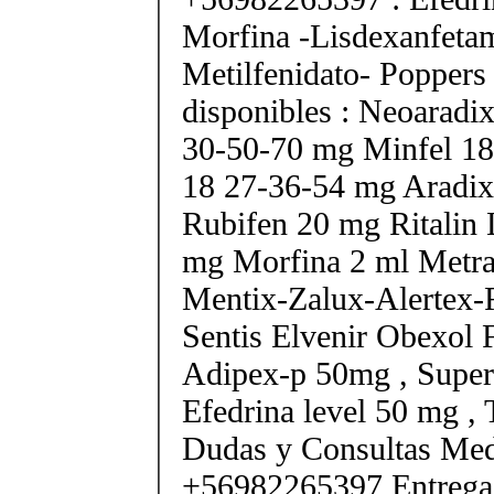
Morfina -Lisdexanfeta
Metilfenidato- Poppers
disponibles : Neoarad
30-50-70 mg Minfel 18
18 27-36-54 mg Aradix
Rubifen 20 mg Ritalin 
mg Morfina 2 ml Metra
Mentix-Zalux-Alertex-
Sentis Elvenir Obexol 
Adipex-p 50mg , Super
Efedrina level 50 mg ,
Dudas y Consultas Med
+56982265397 Entrega 