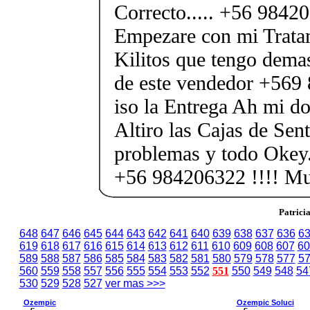
Correcto..... +56 984
Empezare con mi Tratam
Kilitos que tengo demas
de este vendedor +569
iso la Entrega Ah mi dom
Altiro las Cajas de Sent
problemas y todo Okey.
+56 984206322 !!!! M
Patrici
648
647
646
645
644
643
642
641
640
639
638
637
636
6
619
618
617
616
615
614
613
612
611
610
609
608
607
60
589
588
587
586
585
584
583
582
581
580
579
578
577
5
560
559
558
557
556
555
554
553
552
551
550
549
548
54
530
529
528
527
ver mas >>>
Ozempic
Ozempic Soluci