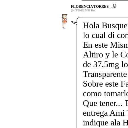
FLORENCIA TORRES
::
[24/3/2020] 5:58 Hrs.
Hola Busque 
lo cual di c
En este Mism
Altiro y le 
de 37.5mg lo
Transparente
Sobre este F
como tomarlo
Que tener...
entrega Ami 
indique ala 