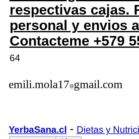
respectivas cajas.
personal y envios a
Contacteme +579 5
64
emili.mola17
gmail.com
-
YerbaSana.cl
Dietas y Nutric