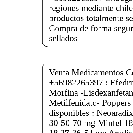
regiones mediante chile
productos totalmente sel
Compra de forma segur
sellados
Venta Medicamentos Co
+56982265397 : Efedri
Morfina -Lisdexanfeta
Metilfenidato- Poppers
disponibles : Neoarad
30-50-70 mg Minfel 18
18 27-36-54 mg Aradix