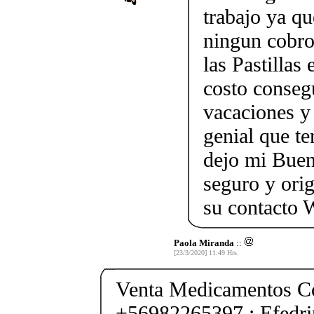
trabajo ya qu
ningun cobro
las Pastillas
costo consegu
vacaciones y
genial que t
dejo mi Buen
seguro y ori
su contacto
Paola Miranda
::
[23/3/2020] 11:49 Hrs.
Venta Medicamentos Co
+56982265397 : Efedri