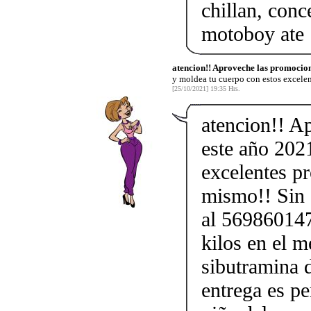
chillan, conc
motoboy ate
atencion!! Aproveche las promocion
y moldea tu cuerpo con estos excele
[25/10/2021] 19:35 Hrs.
atencion!! A
este año 202
excelentes p
mismo!! Sin d
al 569860147
kilos en el m
sibutramina 
entrega es pe