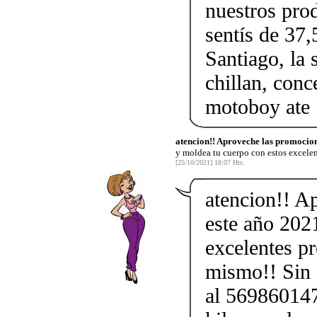
nuestros pro
sentís de 37,
Santiago, la 
chillan, conc
motoboy ate
atencion!! Aproveche las promocion
y moldea tu cuerpo con estos excele
[25/10/2021] 18:07 Hrs.
atencion!! A
este año 202
excelentes p
mismo!! Sin d
al 569860147