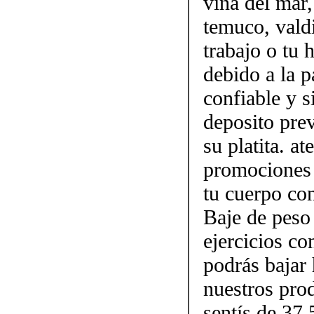
viña del mar,
temuco, vald
trabajo o tu
debido a la p
confiable y 
deposito prev
su platita. a
promociones 
tu cuerpo con
Baje de peso
ejercicios c
podrás bajar 
nuestros pro
sentís de 37,