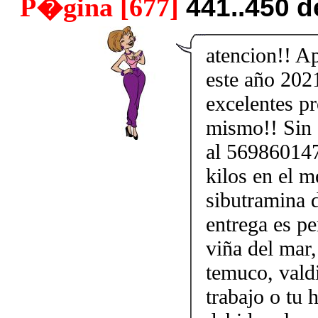
P�gina [677]
441..450 
atencion!! A
este año 202
excelentes p
mismo!! Sin d
al 569860147
kilos en el m
sibutramina 
entrega es pe
viña del mar,
temuco, vald
trabajo o tu