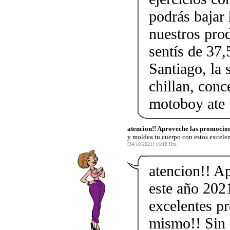
podrás bajar 
nuestros pro
sentís de 37,
Santiago, la 
chillan, conc
motoboy ate
atencion!! Aproveche las promocion
y moldea tu cuerpo con estos excele
[24/10/2021] 16:18 Hrs.
atencion!! A
este año 202
excelentes p
mismo!! Sin d