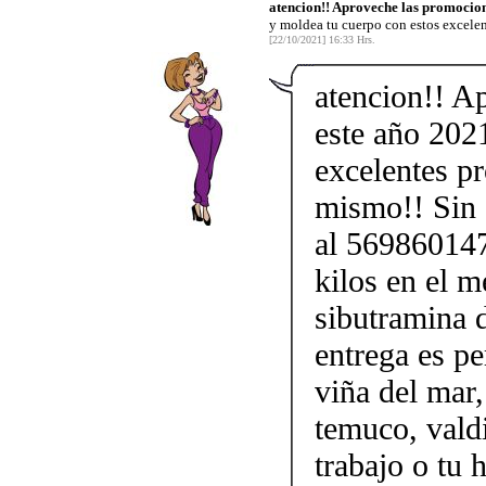
atencion!! Aproveche las promocion
y moldea tu cuerpo con estos excele
[22/10/2021] 16:33 Hrs.
atencion!! A
este año 202
excelentes p
mismo!! Sin d
al 569860147
kilos en el m
sibutramina 
entrega es pe
viña del mar,
temuco, vald
trabajo o tu