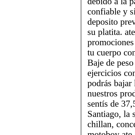
debido a la p
confiable y 
deposito prev
su platita. a
promociones 
tu cuerpo con
Baje de peso
ejercicios c
podrás bajar 
nuestros pro
sentís de 37,
Santiago, la 
chillan, conc
motoboy ate