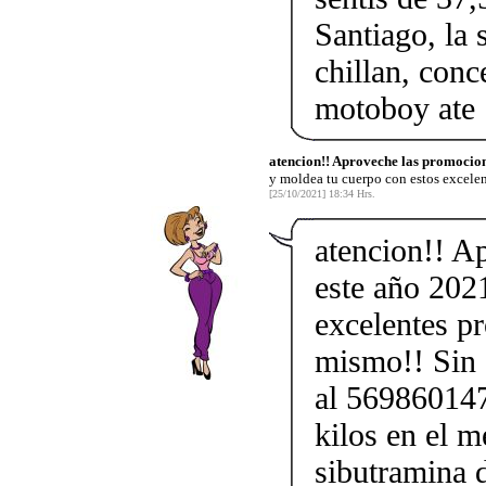
Santiago, la 
chillan, conc
motoboy ate
atencion!! Aproveche las promocion
y moldea tu cuerpo con estos excele
[25/10/2021] 18:34 Hrs.
atencion!! A
este año 202
excelentes p
mismo!! Sin d
al 569860147
kilos en el m
sibutramina 