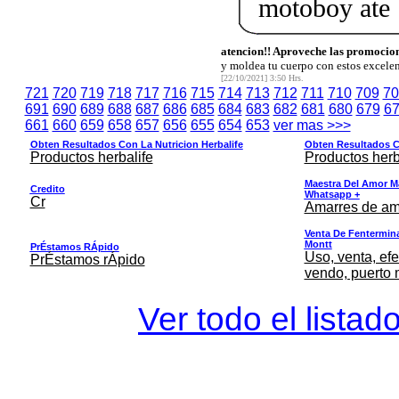
motoboy ate
atencion!! Aproveche las promocion
y moldea tu cuerpo con estos excele
[22/10/2021] 3:50 Hrs.
721
720
719
718
717
716
715
714
713
712
711
710
709
70
691
690
689
688
687
686
685
684
683
682
681
680
679
6
661
660
659
658
657
656
655
654
653
ver mas >>>
Obten Resultados Con La Nutricion Herbalife
Obten Resultados Co
Productos herbalife
Productos herb
Maestra Del Amor M
Credito
Whatsapp +
Cr
Amarres de am
Venta De Fentermina,
Montt
PrÉstamos RÁpido
Uso, venta, efe
PrÉstamos rÁpido
vendo, puerto 
Ver todo el listad