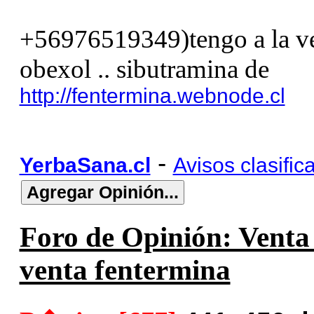
+56976519349)tengo a la ven
obexol .. sibutramina de
http://fentermina.webnode.cl
-
YerbaSana.cl
Avisos clasific
Foro de Opinión: Venta f
venta fentermina