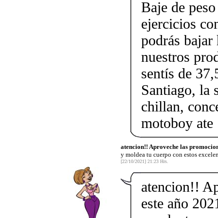
Baje de peso
ejercicios c
podrás bajar 
nuestros pro
sentís de 37,
Santiago, la 
chillan, conc
motoboy ate
atencion!! Aproveche las promocion
y moldea tu cuerpo con estos excele
[22/10/2021] 21:23 Hrs.
atencion!! A
este año 202