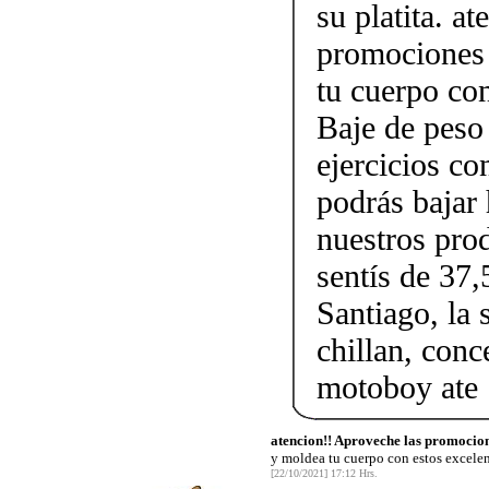
su platita. a
promociones 
tu cuerpo con
Baje de peso
ejercicios c
podrás bajar 
nuestros pro
sentís de 37,
Santiago, la 
chillan, conc
motoboy ate
atencion!! Aproveche las promocion
y moldea tu cuerpo con estos excele
[22/10/2021] 17:12 Hrs.