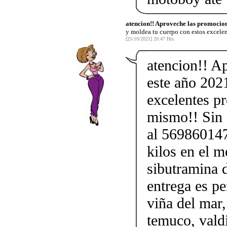
atencion!! Aproveche las promocion
y moldea tu cuerpo con estos excele
[25/10/2021] 20:47 Hrs.
atencion!! A
este año 202
excelentes p
mismo!! Sin d
al 569860147
kilos en el m
sibutramina 
entrega es pe
viña del mar,
temuco, vald