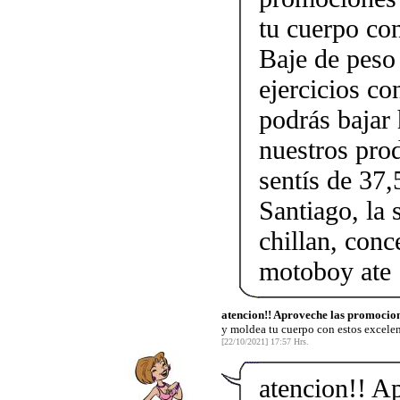
tu cuerpo con
Baje de peso
ejercicios c
podrás bajar 
nuestros pro
sentís de 37,
Santiago, la 
chillan, conc
motoboy ate
atencion!! Aproveche las promocion
y moldea tu cuerpo con estos excele
[22/10/2021] 17:57 Hrs.
atencion!! A