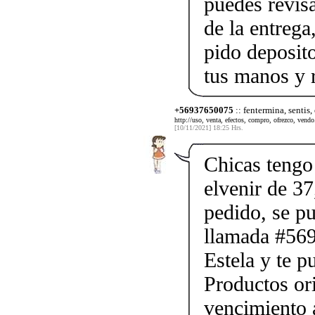
puedes revis
de la entrega
pido deposito
tus manos y 
+56937650075
:: fentermina, sentis,
http://uso, venta, efectos, compro, ofrezco, vendo.
[10/11/2021] 18:25 Hrs.
Chicas tengo 
elvenir de 37
pedido, se p
llamada #56
Estela y te p
Productos ori
vencimiento a