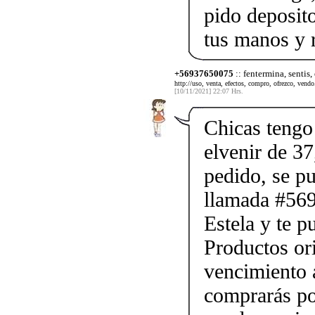
pido deposito
tus manos y 
+56937650075
:: fentermina, sentis,
http://uso, venta, efectos, compro, ofrezco, vendo.
[10/11/2021] 22:07 Hrs.
Chicas tengo 
elvenir de 37
pedido, se p
llamada #56
Estela y te p
Productos ori
vencimiento a
comprarás po