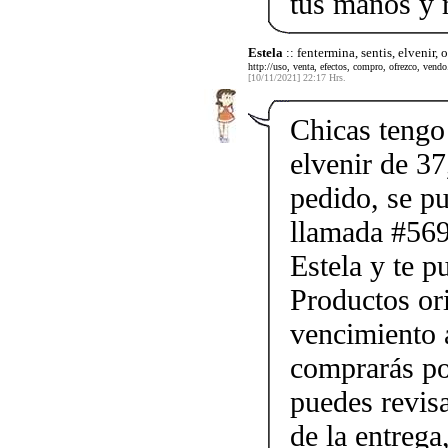
tus manos y 
Estela
:: fentermina, sentis, elvenir,
http://uso, venta, efectos, compro, ofrezco, vendo.
[10/11/2021] 22:17 Hrs.
Chicas tengo 
elvenir de 37
pedido, se p
llamada #56
Estela y te p
Productos ori
vencimiento a
comprarás po
puedes revis
de la entrega