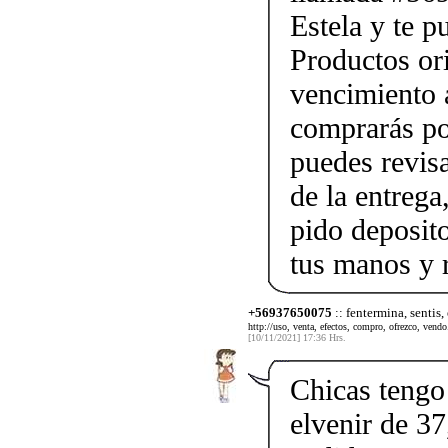
Estela y te p
Productos ori
vencimiento a
comprarás po
puedes revis
de la entrega
pido deposito
tus manos y 
+56937650075
:: fentermina, sentis,
http://uso, venta, efectos, compro, ofrezco, vendo.
[10/11/2021] 17:36 Hrs.
Chicas tengo 
elvenir de 37