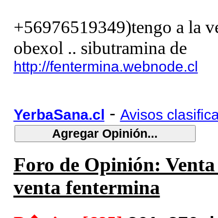
+56976519349)tengo a la ven
obexol .. sibutramina de
http://fentermina.webnode.cl
-
YerbaSana.cl
Avisos clasific
Foro de Opinión: Venta f
venta fentermina