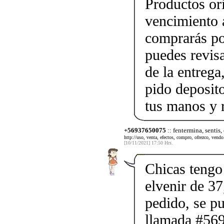
Productos ori
vencimiento a
comprarás po
puedes revis
de la entrega
pido deposito
tus manos y 
+56937650075
:: fentermina, sentis,
http://uso, venta, efectos, compro, ofrezco, vendo.
[10/11/2021] 17:50 Hrs.
Chicas tengo 
elvenir de 37
pedido, se p
llamada #56