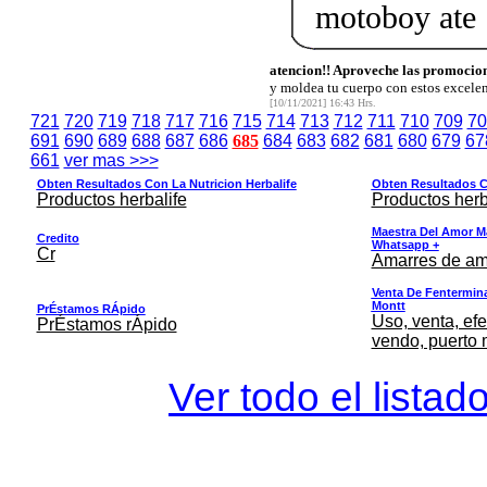
motoboy ate
atencion!! Aproveche las promocion
y moldea tu cuerpo con estos excele
[10/11/2021] 16:43 Hrs.
721
720
719
718
717
716
715
714
713
712
711
710
709
70
691
690
689
688
687
686
685
684
683
682
681
680
679
67
661
ver mas >>>
Obten Resultados Con La Nutricion Herbalife
Obten Resultados Co
Productos herbalife
Productos herb
Maestra Del Amor M
Credito
Whatsapp +
Cr
Amarres de am
Venta De Fentermina,
Montt
PrÉstamos RÁpido
Uso, venta, efe
PrÉstamos rÁpido
vendo, puerto 
Ver todo el listad