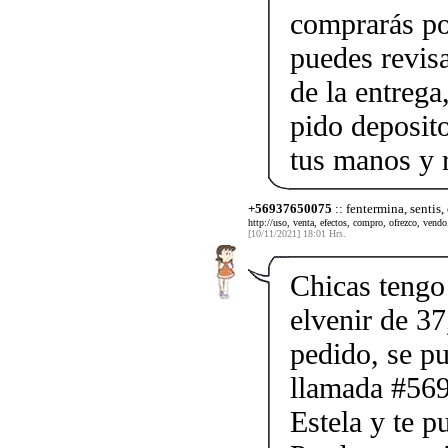
comprarás po
puedes revis
de la entrega
pido deposito
tus manos y 
+56937650075
:: fentermina, sentis,
http://uso, venta, efectos, compro, ofrezco, vendo.
[10/11/2021] 18:01 Hrs.
Chicas tengo 
elvenir de 37
pedido, se p
llamada #56
Estela y te p