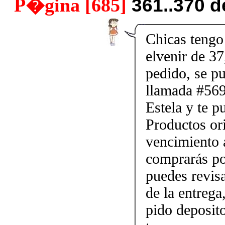
P�gina [685]
361..370 
Chicas tengo 
elvenir de 37
pedido, se p
llamada #56
Estela y te p
Productos ori
vencimiento a
comprarás po
puedes revis
de la entrega
pido deposito