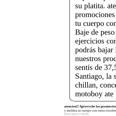
su platita. a
promociones 
tu cuerpo con
Baje de peso
ejercicios c
podrás bajar 
nuestros pro
sentís de 37,
Santiago, la 
chillan, conc
motoboy ate
atencion!! Aproveche las promocion
y moldea tu cuerpo con estos excele
[10/11/2021] 17:09 Hrs.