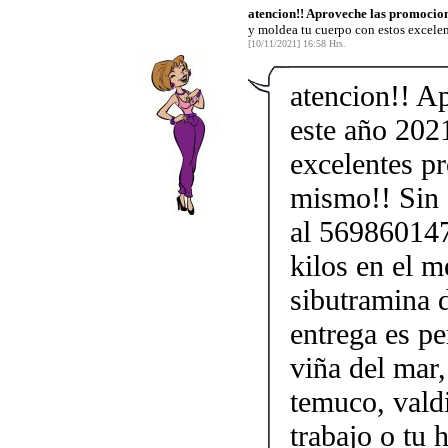
atencion!! Aproveche las promocion
y moldea tu cuerpo con estos excele
[10/11/2021] 16:58 Hrs.
atencion!! A
este año 202
excelentes p
mismo!! Sin d
al 569860147
kilos en el m
sibutramina 
entrega es pe
viña del mar,
temuco, vald
trabajo o tu