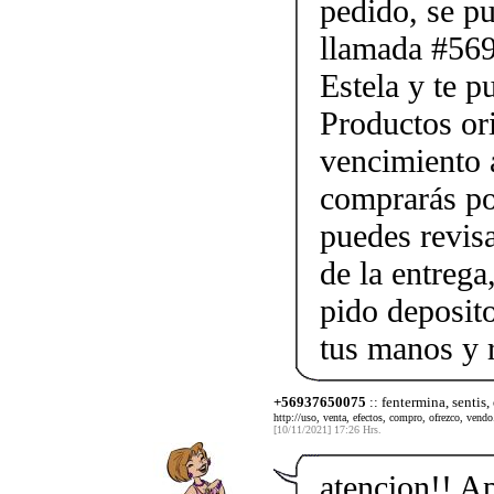
pedido, se p
llamada #56
Estela y te p
Productos ori
vencimiento a
comprarás po
puedes revis
de la entrega
pido deposito
tus manos y 
+56937650075
:: fentermina, sentis,
http://uso, venta, efectos, compro, ofrezco, vendo.
[10/11/2021] 17:26 Hrs.
atencion!! A