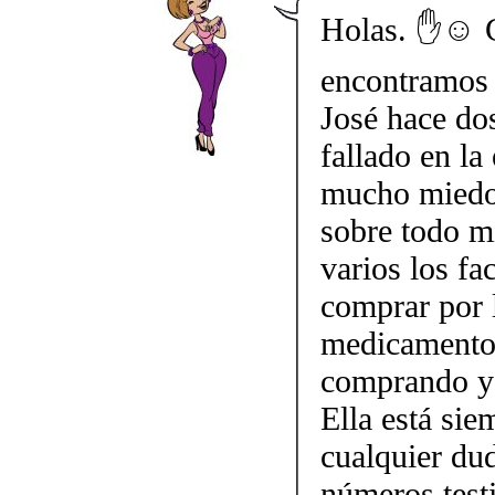
Holas. ✋☺️ 
encontramos 
José hace do
fallado en la
mucho miedo 
sobre todo mi
varios los fa
comprar por 
medicamento.
comprando y 
Ella está sie
cualquier dud
números testi