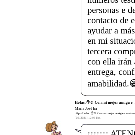
personas e d
contacto de 
ayudar a más
en mi situaci
tercera comp
con ella irán
entrega, conf
amabilidad.
Holas. ✋☺️ Con mi mejor amiga e
:
María José ha
http://Holas. ✋☺️ Con mi mejor amiga encontramo
[2/5/2021] 12:03 Hrs.
¡¡¡¡¡¡¡ ATE