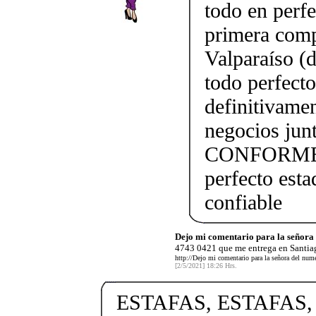
todo en perfe
primera comp
Valparaíso (
todo perfect
definitivame
negocios j
CONFORME!!!
perfecto esta
confiable
Dejo mi comentario para la señor
4743 0421 que me entrega en Santiag
http://Dejo mi comentario para la señora del nu
[2/5/2021] 18:26 Hrs.
ESTAFAS, ESTAFAS,