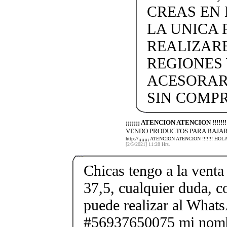
CREAS EN
LA UNICA 
REALIZARE
REGIONES W
ACESORAR
SIN COMP
¡¡¡¡¡¡¡ ATENCION ATENCION !!!!
VENDO PRODUCTOS PARA BAJAR
http://¡¡¡¡¡¡¡ ATENCION ATENCION !!!!!!
[2/5/2021] 11:28 Hrs.
Chicas tengo a la venta 
37,5, cualquier duda, c
puede realizar al What
#56937650075 mi nombr