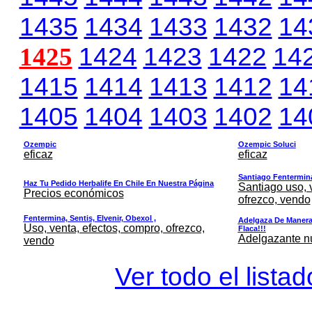
1435
1434
1433
1432
14
1425
1424
1423
1422
14
1415
1414
1413
1412
14
1405
1404
1403
1402
14
Ozempic
Ozempic Soluci
eficaz
eficaz
Santiago Fentermina,
Haz Tu Pedido Herbalife En Chile En Nuestra Página
Santiago uso, 
Precios económicos
ofrezco, vendo
Fentermina, Sentis, Elvenir, Obexol ,
Adelgaza De Manera 
Uso, venta, efectos, compro, ofrezco,
Flaca!!!
Adelgazante nue
vendo
Ver todo el lista