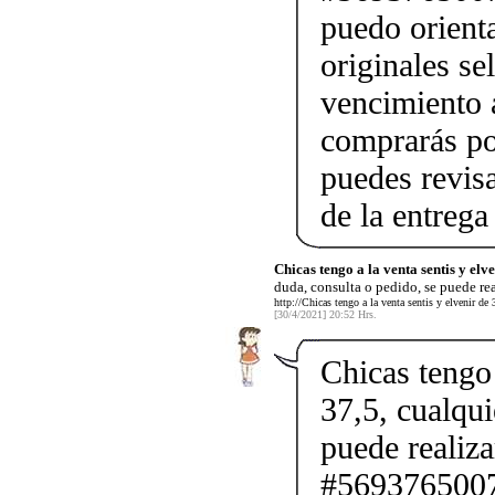
puedo orienta
originales se
vencimiento a
comprarás po
puedes revis
de la entrega
Chicas tengo a la venta sentis y elv
duda, consulta o pedido, se puede rea
http://Chicas tengo a la venta sentis y elvenir de
[30/4/2021] 20:52 Hrs.
Chicas tengo 
37,5, cualqui
puede realiz
#56937650075