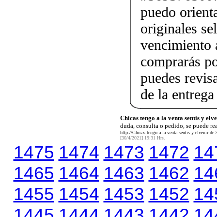
puedo orienta
originales se
vencimiento a
comprarás po
puedes revis
de la entrega
Chicas tengo a la venta sentis y elv
duda, consulta o pedido, se puede rea
http://Chicas tengo a la venta sentis y elvenir de
[30/4/2021] 19:31 Hrs.
1475
1474
1473
1472
14
1465
1464
1463
1462
14
1455
1454
1453
1452
14
1445
1444
1443
1442
14