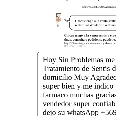
http://+56984076416 Adelgaza co
Chicas tengo a la venta senti
realizar al WhatsApp o llam
Chicas tengo a la venta sentis y elve
duda, consulta o pedido, se puede re
http:// Chicas tengo a la venta sentis y elvenir d
[17/4/2021] 3:30 Hrs.
Hoy Sin Problemas me i
Tratamiento de Sentís
domicilio Muy Agradeci
super bien y me indico
farmaco muchas gracias
vendedor super confiab
dejo su whatsApp +56