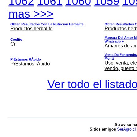
1062
1061
1060
1059
10
mas >>>
Obten Resultados Con La Nutricion Herbalife
Obten Resultados Co
Productos herbalife
Productos herb
Maestra Del Amor M
Credito
Whatsapp +
Cr
Amarres de am
Venta De Fentermina,
Montt
PrÉstamos RÁpido
Uso, venta, efe
PrÉstamos rÁpido
vendo, puerto 
Ver todo el listad
Su aviso ha
Sitios amigos
SerAgro.cl