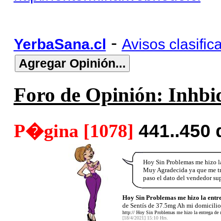
-
YerbaSana.cl
Avisos clasific
Foro de Opinión: Inhbid
P�gina [1078]
441..450
Hoy Sin Problemas me hizo l
Muy Agradecida ya que me tr
paso el dato del vendedor s
Hoy Sin Problemas me hizo la entr
de Sentís de 37.5mg Ah mi domicili
http:// Hoy Sin Problemas me hizo la entrega de
[18/4/2021] 15:10 Hrs.