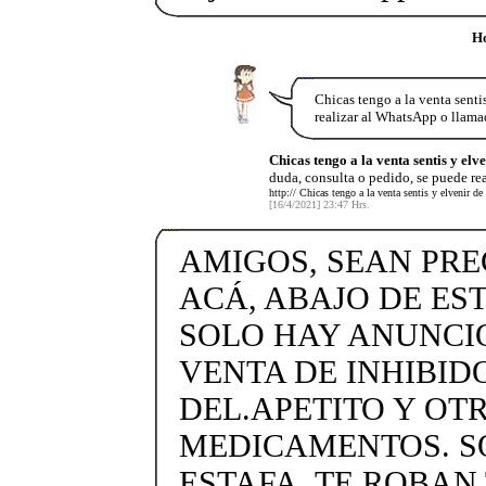
Ho
Chicas tengo a la venta senti
realizar al WhatsApp o llam
Chicas tengo a la venta sentis y elve
duda, consulta o pedido, se puede re
http:// Chicas tengo a la venta sentis y elvenir d
[16/4/2021] 23:47 Hrs.
AMIGOS, SEAN PRE
ACÁ, ABAJO DE ES
SOLO HAY ANUNCI
VENTA DE INHIBID
DEL.APETITO Y OT
MEDICAMENTOS. S
ESTAFA. TE ROBAN