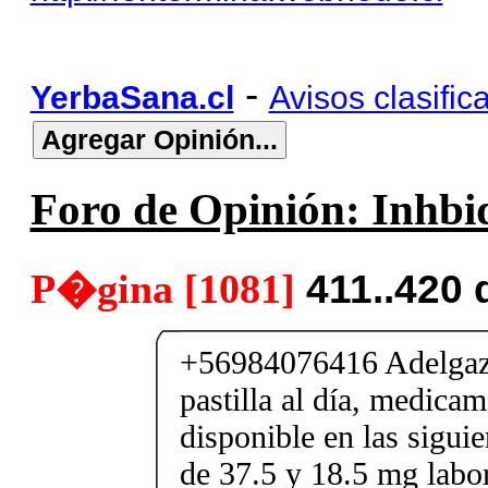
-
YerbaSana.cl
Avisos clasific
Foro de Opinión: Inhbid
P�gina [1081]
411..420 
+56984076416 Adelgaza
pastilla al día, medica
disponible en las sigui
de 37.5 y 18.5 mg labor