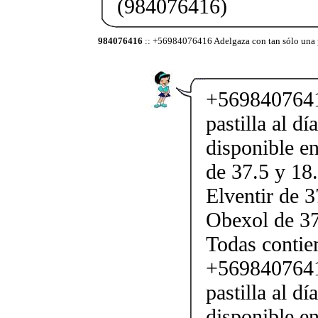
(984076416)
984076416
:: +56984076416 Adelgaza con tan sólo una p
+5698407641
pastilla al d
disponible en
de 37.5 y 18.
Elventir de 3
Obexol de 37
Todas conti
+5698407641
pastilla al d
disponible en