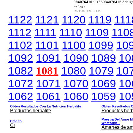
984076416
:: +56984076416 Adelgaza
en las s
[21/4/2021] 21:13 Hrs.
1122
1121
1120
1119
111
1112
1111
1110
1109
110
1102
1101
1100
1099
10
1092
1091
1090
1089
10
1082
1081
1080
1079
10
1072
1071
1070
1069
10
1062
1061
1060
1059
10
Obten Resultados Con La Nutricion Herbalife
Obten Resultados Co
Productos herbalife
Productos herb
Maestra Del Amor M
Credito
Whatsapp +
Cr
Amarres de am