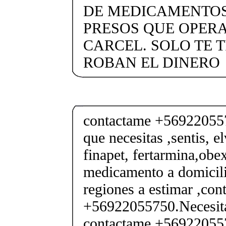
DE MEDICAMENTOS
PRESOS QUE OPER
CARCEL. SOLO TE T
ROBAN EL DINERO
contactame +569220557
que necesitas ,sentis, e
finapet, fertarmina,obex
medicamento a domicili
regiones a estimar ,co
+56922055750.Necesita
contactame +569220557