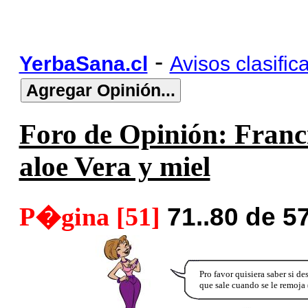
-
YerbaSana.cl
Avisos clasific
Foro de Opinión: Franc
aloe Vera y miel
P�gina [51]
71..80 de 5
Pro favor quisiera saber si de
que sale cuando se le remoja 