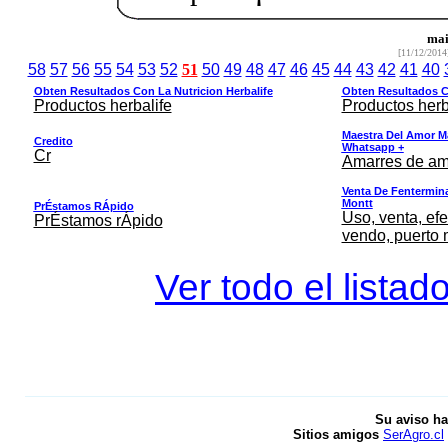
mai
[11/12/2014
58
57
56
55
54
53
52
51
50
49
48
47
46
45
44
43
42
41
40
Obten Resultados Con La Nutricion Herbalife
Obten Resultados Co
Productos herbalife
Productos herb
Maestra Del Amor M
Credito
Whatsapp +
Cr
Amarres de am
Venta De Fentermina,
Montt
PrÉstamos RÁpido
Uso, venta, efe
PrÉstamos rÁpido
vendo, puerto 
Ver todo el listad
Su aviso ha
Sitios amigos
SerAgro.cl