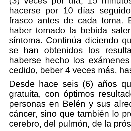
(3) veces por día, 15 minut
hacerse por 10 días seguido
frasco antes de cada toma. E
haber tomado la bebida salen
síntoma. Continúa diciendo q
se han obtenidos los result
haberse hecho los exámenes p
cedido, beber 4 veces más, hast
Desde hace seis (6) años que
gratuita, con óptimos result
personas en Belén y sus alred
cáncer, sino que también lo pr
cerebro, del pulmón, de la próst