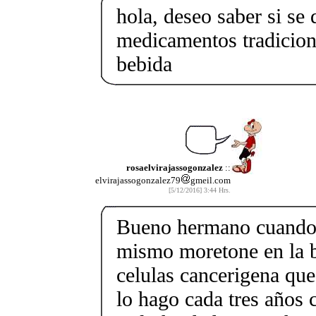
hola, deseo saber si se 
medicamentos tradicion
bebida
rosaelvirajassogonzalez
::
elvirajassogonzalez79
gmeil.com
[5/12/2016] 3:44 Hrs.
Bueno hermano cuando 
mismo moretone en la ba
celulas cancerigena que
lo hago cada tres años