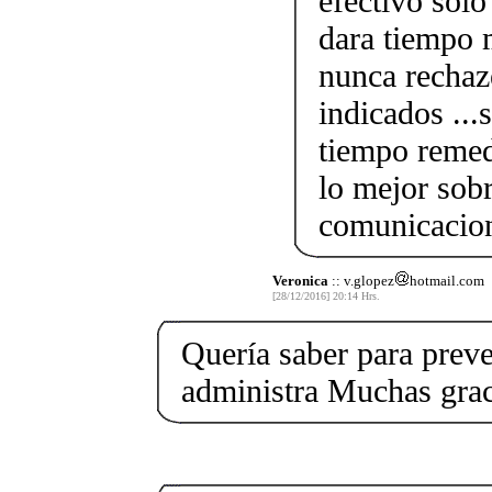
efectivo solo
dara tiempo 
nunca rechaz
indicados ...
tiempo remed
lo mejor sob
comunicacio
Veronica
:: v.glopez
hotmail.com
[28/12/2016] 20:14 Hrs.
Quería saber para prev
administra Muchas grac