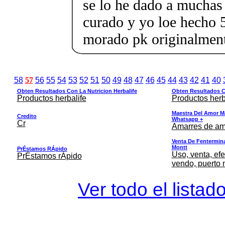
se lo he dado a muchas
curado y yo loe hecho 5
morado pk originalment
58
57
56
55
54
53
52
51
50
49
48
47
46
45
44
43
42
41
40
Obten Resultados Con La Nutricion Herbalife
Obten Resultados Co
Productos herbalife
Productos herb
Maestra Del Amor M
Credito
Whatsapp +
Cr
Amarres de am
Venta De Fentermina,
Montt
PrÉstamos RÁpido
Uso, venta, efe
PrÉstamos rÁpido
vendo, puerto 
Ver todo el listad