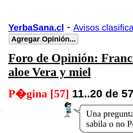
-
YerbaSana.cl
Avisos clasific
Foro de Opinión: Franc
aloe Vera y miel
P�gina [57]
11..20 de 5
Una pregunta:
sabila o no 