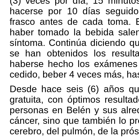
(3) veces por día, 15 minut
hacerse por 10 días seguido
frasco antes de cada toma. E
haber tomado la bebida salen
síntoma. Continúa diciendo q
se han obtenidos los result
haberse hecho los exámenes p
cedido, beber 4 veces más, hast
Desde hace seis (6) años que
gratuita, con óptimos result
personas en Belén y sus alred
cáncer, sino que también lo pr
cerebro, del pulmón, de la próst