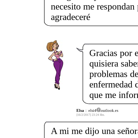
necesito me respondan 
agradeceré
Gracias por e
quisiera sabe
problemas de
enfermedad de
que me infor
Elsa
:: elsi4
outlook.es
[16/2/2017] 23:24 Hrs.
A mi me dijo una señora