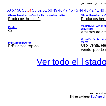
yomara
:: yomarit
58
57
56
55
54
53
52
51
50
49
48
47
46
45
44
43
42
41
40
Obten Resultados Con La Nutricion Herbalife
Obten Resultados Co
Productos herbalife
Productos herb
Maestra Del Amor M
Credito
Whatsapp +
Cr
Amarres de am
Venta De Fentermina,
Montt
PrÉstamos RÁpido
Uso, venta, efe
PrÉstamos rÁpido
vendo, puerto 
Ver todo el listad
Su aviso ha
Sitios amigos
SerAgro.cl