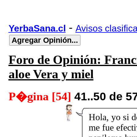
-
YerbaSana.cl
Avisos clasific
Foro de Opinión: Franc
aloe Vera y miel
P�gina [54]
41..50 de 5
Hola, yo si d
me fue efecti