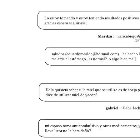
Lo estoy tomando y estoy teniendo resultados positivos 
gracias espero seguir asi .
Maritza
:: maricabrejos
[20/
saludos (eduardorecalde@hotmail.com)... he hecho l
me arde el estómago...es normal?. o algo hice mal?
Hola quisiera saber si la miel que se utiliza es de abeja 
dice de utilizar miel de yacon?
gabriel
:: Gabi_lac
mi esposo toma anticombulsivo y otros medicamentos, y 
lleva licor no le hara daño?