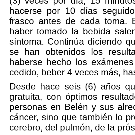
(3) veces por día, 15 minut
hacerse por 10 días seguido
frasco antes de cada toma. E
haber tomado la bebida salen
síntoma. Continúa diciendo q
se han obtenidos los result
haberse hecho los exámenes p
cedido, beber 4 veces más, hast
Desde hace seis (6) años que
gratuita, con óptimos result
personas en Belén y sus alred
cáncer, sino que también lo pr
cerebro, del pulmón, de la próst