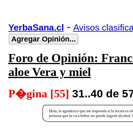
-
YerbaSana.cl
Avisos clasific
Foro de Opinión: Franc
aloe Vera y miel
P�gina [55]
31..40 de 5
Hola, le agradezco que me responda si la receta es e
persona que la va a beber, no puede ingerir alcohol. 