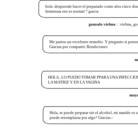
hola .despuesde hacer el preparado como alos cinco di
fermensar eso es normal ? gracia
gonzalo vielma
:: vielma_g
Me parese un excelente remedio. Y pregunto si perso
Gracias por compartir. Bendiciones
m
HOLA , LO PUEDO TOMAR PPARA UNA INFECCION
LA MATRIZ Y EN LA VAGINA
mayr
Hola, se puede preparar sin el alcohol, mi marido es al
puede reeemplazar por algo? Gracias.-