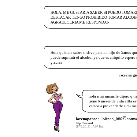
HOLA. ME GUSTARIA SABER SI PUEDO TOMARL
DESTACAR TENGO PROHIBIDO TOMAR ALCOHOL
AGRADECERIA ME RESPONDAN.
Hola quisiera saber si sirve para mi hijo de 5anos que 
puede suprimir el alcohol ya que es chiquito espero 
gracias
roxana gi
hola a mi mama le dijero q t
tiene 6 meses de vida ellla e
vamos a provar darle a mi ma
lorenaponce
:: lolipop_080
hotma
http://hotmail
[17/2/2016] 17:07 Hrs.