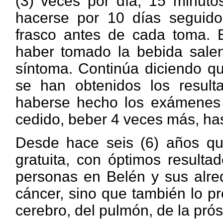
(3) veces por día, 15 minut
hacerse por 10 días seguido
frasco antes de cada toma. E
haber tomado la bebida salen
síntoma. Continúa diciendo q
se han obtenidos los result
haberse hecho los exámenes p
cedido, beber 4 veces más, hast
Desde hace seis (6) años que
gratuita, con óptimos result
personas en Belén y sus alred
cáncer, sino que también lo pr
cerebro, del pulmón, de la próst