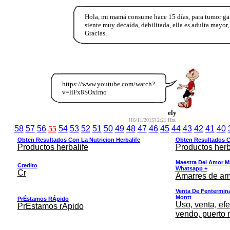
Hola, mi mamá consume hace 15 días, para tumor garg
siente muy decaída, debilitada, ella es adulta mayor, 
Gracias.
https://www.youtube.com/watch?
v=liFx8SOximo
ely
[16/11/2015] 2:21 Hrs.
58
57
56
55
54
53
52
51
50
49
48
47
46
45
44
43
42
41
40
Obten Resultados Con La Nutricion Herbalife
Obten Resultados Co
Productos herbalife
Productos herb
Maestra Del Amor M
Credito
Whatsapp +
Cr
Amarres de am
Venta De Fentermina,
Montt
PrÉstamos RÁpido
Uso, venta, efe
PrÉstamos rÁpido
vendo, puerto 