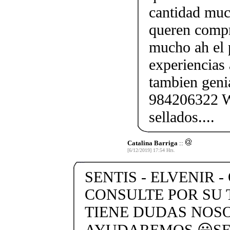
cantidad muc
queren compr
mucho ah el 
experiencias
tambien geni
984206322 W
sellados....
Catalina Barriga
::
[6/12/2019] 17:54 Hrs.
SENTIS - ELVENIR -
CONSULTE POR SU 
TIENE DUDAS NOS
AYUDAREMOS 😃SEN