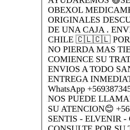
OBEXOL MEDICAME
ORIGINALES DESC
DE UNA CAJA . ENV
CHILE 🇨🇱🇨🇱 PO
NO PIERDA MAS TI
COMIENCE SU TRA
ENVIOS A TODO SA
ENTREGA INMEDIAT
WhatsApp +5693873
NOS PUEDE LLAMA
SU ATENCION😊 +569
SENTIS - ELVENIR -
CONSULTE POR SU 