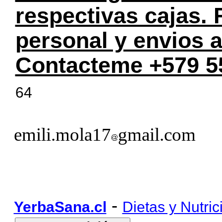
respectivas cajas.
personal y envios a
Contacteme +579 5
64
emili.mola17
gmail.com
-
YerbaSana.cl
Dietas y Nutric