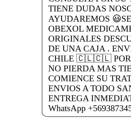
TIENE DUDAS NOS
AYUDAREMOS 😃SEN
OBEXOL MEDICAME
ORIGINALES DESC
DE UNA CAJA . ENV
CHILE 🇨🇱🇨🇱 PO
NO PIERDA MAS TI
COMIENCE SU TRA
ENVIOS A TODO SA
ENTREGA INMEDIAT
WhatsApp +56938734