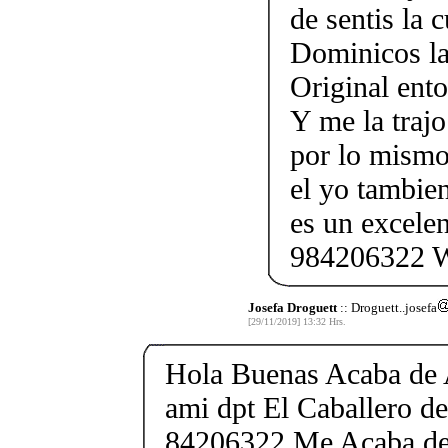
de sentis la c
Dominicos la 
Original ento
Y me la traj
por lo mismo
el yo tambie
es un excele
984206322 
Josefa Droguett
:: Droguett..josefa
[29/11/2019] 13:32 Hrs.
Hola Buenas Acaba de 
ami dpt El Caballero 
84206322 Me Acaba de 