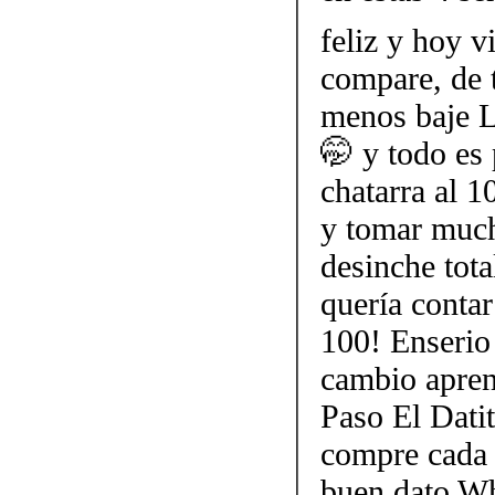
feliz y hoy v
compare, de t
menos baje L
🤭 y todo es 
chatarra al 
y tomar much
desinche tota
quería contar
100! Enserio 
cambio apren
Paso El Datit
compre cada 
buen dato W