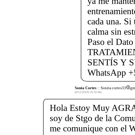
ya me manten
entrenamient
cada una. Si 
calma sin est
Paso el Dato
TRATAMIE
SENTÍS Y 
WhatsApp +
Sonia Cortes
:: Sonita.cortes33
gma
[8/12/2019] 16:20 Hrs.
Hola Estoy Muy AGRA
soy de Stgo de la Com
me comunique con el 