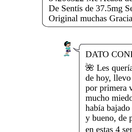
De Sentís de 37.5mg Se
Original muchas Gracia
DATO CONF
🌺 Les querí
de hoy, llev
por primera 
mucho miedo,
había bajado
y bueno, de p
en estas 4 s