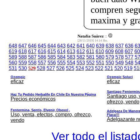
compren segu
maxima y gra
Natalia Suárez
::
[28/11/2019] 14:14 Hrs.
648
647
646
645
644
643
642
641
640
639
638
637
636
6
619
618
617
616
615
614
613
612
611
610
609
608
607
60
589
588
587
586
585
584
583
582
581
580
579
578
577
5
560
559
558
557
556
555
554
553
552
551
550
549
548
5
531
530
529
528
527
526
525
524
523
522
521
520
519
51
Ozempic
Ozempic Soluci
eficaz
eficaz
Santiago Fentermina,
Haz Tu Pedido Herbalife En Chile En Nuestra Página
Santiago uso, 
Precios económicos
ofrezco, vendo
Fentermina, Sentis, Elvenir, Obexol ,
Adelgaza De Manera 
Uso, venta, efectos, compro, ofrezco,
Flaca!!!
Adelgazante nue
vendo
Ver todo el lista