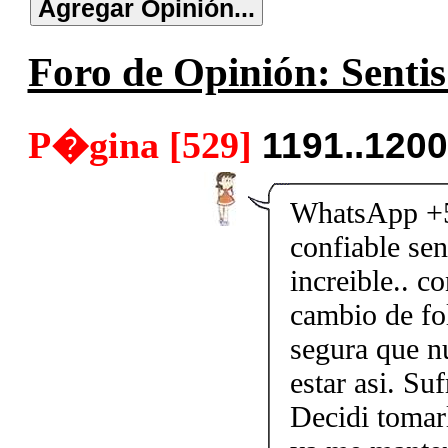
Foro de Opinión: Sentis
P�gina [529]
1191..120
WhatsApp +5
confiable sen
increible.. c
cambio de fol
segura que n
estar asi. Su
Decidi tomarl