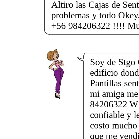
Altiro las Cajas de Sent
problemas y todo Okey.
+56 984206322 !!!! M
Soy de Stgo 
edificio don
Pantillas sen
mi amiga me 
84206322 Wha
confiable y l
costo mucho 
que me vendi