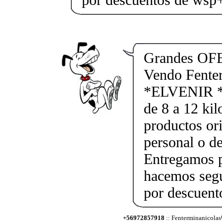
Grandes OF
Vendo Fente
*ELVENIR *
de 8 a 12 kil
productos ori
personal o d
Entregamos p
hacemos segu
por descuen
+56972857918
:: Fenterminanicolas