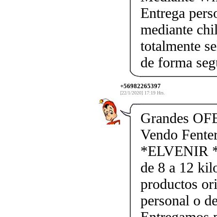
Entrega pers
mediante chil
totalmente se
de forma seg
+56982265397
[22/1/2020] 17:19 Hrs.
Grandes OF
Vendo Fente
*ELVENIR *
de 8 a 12 kil
productos ori
personal o d
Entregamos p