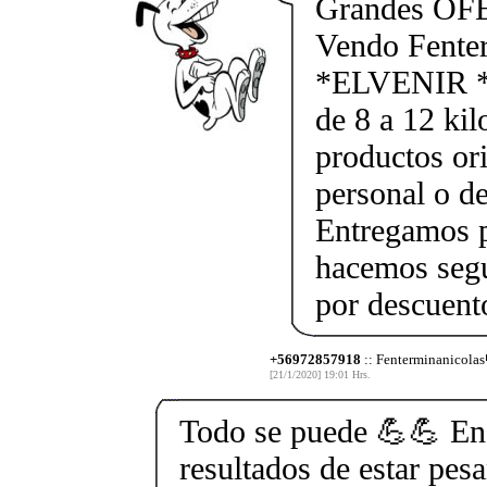
Grandes OF
Vendo Fente
*ELVENIR *
de 8 a 12 kil
productos ori
personal o d
Entregamos p
hacemos segu
por descuen
+56972857918
:: Fenterminanicolas
[21/1/2020] 19:01 Hrs.
Todo se puede 💪💪 En
resultados de estar pes