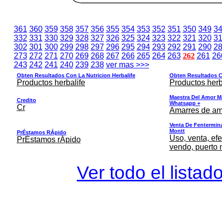
361
360
359
358
357
356
355
354
353
352
351
350
349
3
332
331
330
329
328
327
326
325
324
323
322
321
320
3
302
301
300
299
298
297
296
295
294
293
292
291
290
2
273
272
271
270
269
268
267
266
265
264
263
262
261
26
243
242
241
240
239
238
ver mas >>>
Obten Resultados Con La Nutricion Herbalife
Obten Resultados Co
Productos herbalife
Productos herb
Maestra Del Amor M
Credito
Whatsapp +
Cr
Amarres de am
Venta De Fentermina,
Montt
PrÉstamos RÁpido
Uso, venta, efe
PrÉstamos rÁpido
vendo, puerto 
Ver todo el listad