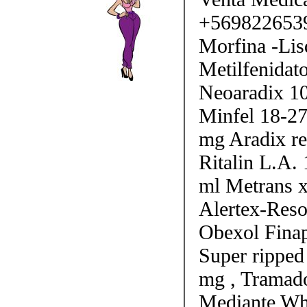
+56982265397
Morfina -Lis
Metilfenidato
Neoaradix 1
Minfel 18-27
mg Aradix r
Ritalin L.A.
ml Metrans 
Alertex-Reso
Obexol Fina
Super ripped
mg , Tramad
Mediante Wh