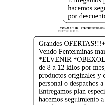
hacemos segu
por descuen
+56972857918
:: Fenterminanicolas
[22/1/2020] 17:18 Hrs.
Grandes OFERTAS!!!+
Vendo Fenterminas ma
*ELVENIR *OBEXOL Ba
de 8 a 12 kilos por mes
productos originales y 
personal o despachos a 
Entregamos plan especif
hacemos seguimiento a 