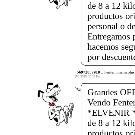
de 8 a 12 kil
productos ori
personal o d
Entregamos p
hacemos segu
por descuen
+56972857918
:: Fenterminanicolas
[5/2/2020] 20:22 Hrs.
Grandes OF
Vendo Fente
*ELVENIR *
de 8 a 12 kil
productos ori