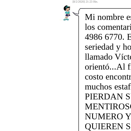
[8/2/2020] 21:23 Hrs.
Mi nombre e
los comentar
4986 6770. E
seriedad y ho
llamado Víct
orientó...Al 
costo encontr
muchos esta
PIERDAN 
MENTIROS
NUMERO Y
QUIEREN S