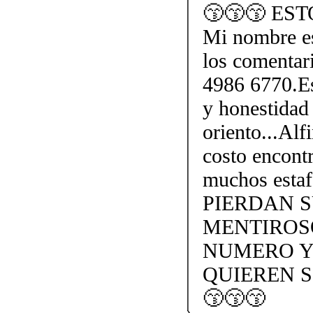
😙😙😙 ES
Mi nombre e
los comentar
4986 6770.Es
y honestidad 
oriento...Alf
costo encontr
muchos esta
PIERDAN 
MENTIROS
NUMERO Y
QUIEREN S
😙😙😙