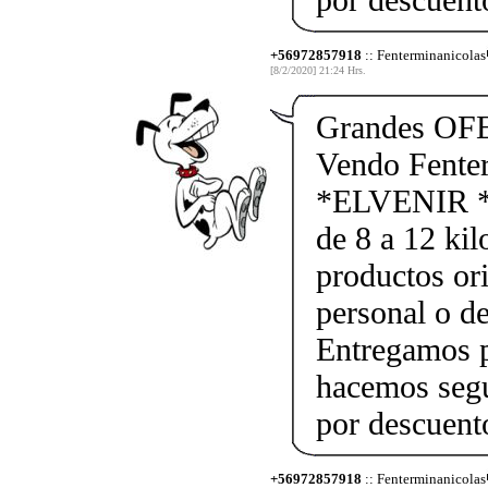
+56972857918
:: Fenterminanicolas
[8/2/2020] 21:24 Hrs.
Grandes OF
Vendo Fente
*ELVENIR *
de 8 a 12 kil
productos ori
personal o d
Entregamos p
hacemos segu
por descuen
+56972857918
:: Fenterminanicolas