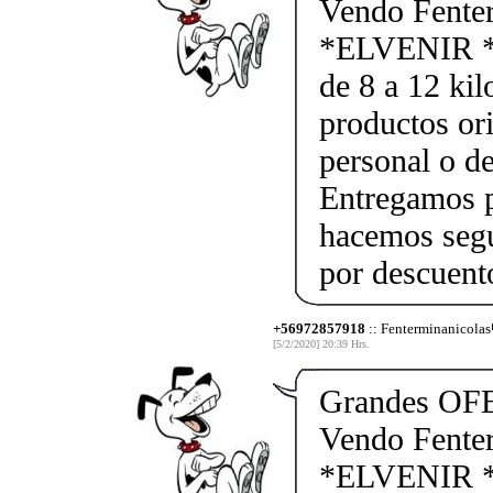
Vendo Fente
*ELVENIR *
de 8 a 12 kil
productos ori
personal o d
Entregamos p
hacemos segu
por descuen
+56972857918
:: Fenterminanicolas
[5/2/2020] 20:39 Hrs.
Grandes OF
Vendo Fente
*ELVENIR *