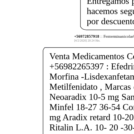
Entregamos p
hacemos segu
por descuen
+56972857918
:: Fenterminanicolas
[4/2/2020] 20:24 Hrs.
Venta Medicamentos Co
+56982265397 : Efedri
Morfina -Lisdexanfeta
Metilfenidato , Marcas 
Neoaradix 10-5 mg Sa
Minfel 18-27 36-54 Co
mg Aradix retard 10-2
Ritalin L.A. 10- 20 -3