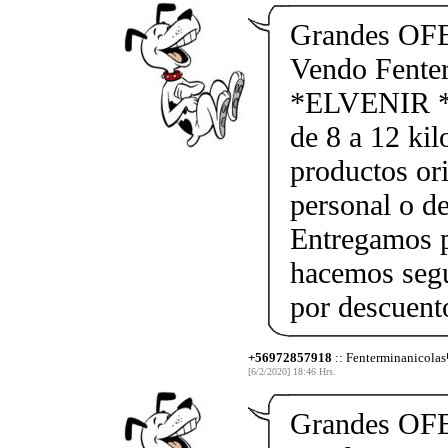
Grandes OF
Vendo Fente
*ELVENIR *
de 8 a 12 kil
productos ori
personal o d
Entregamos p
hacemos segu
por descuen
+56972857918
:: Fenterminanicolas
[6/2/2020] 18:46 Hrs.
Grandes OF