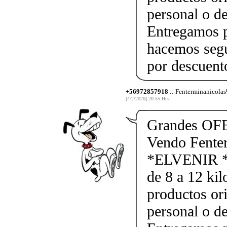
personal o d
Entregamos p
hacemos segu
por descuen
+56972857918
:: Fenterminanicolas
[4/2/2020] 20:55 Hrs.
Grandes OF
Vendo Fente
*ELVENIR *
de 8 a 12 kil
productos ori
personal o d