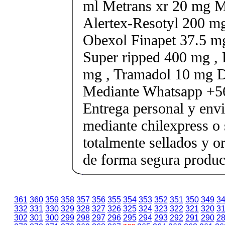
ml Metrans xr 20 mg M
Alertex-Resotyl 200 mg
Obexol Finapet 37.5 m
Super ripped 400 mg , 
mg , Tramadol 10 mg D
Mediante Whatsapp +
Entrega personal y envi
mediante chilexpress o 
totalmente sellados y o
de forma segura produc
361
360
359
358
357
356
355
354
353
352
351
350
349
3
332
331
330
329
328
327
326
325
324
323
322
321
320
3
302
301
300
299
298
297
296
295
294
293
292
291
290
2