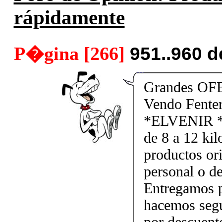
rápidamente
P�gina [266]
951..960 
Grandes OF
Vendo Fente
*ELVENIR *
de 8 a 12 kil
productos ori
personal o d
Entregamos p
hacemos segu
por descuen