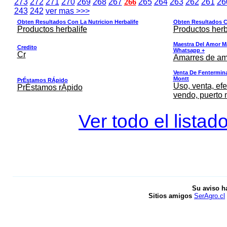
273
272
271
270
269
268
267
266
265
264
263
262
261
26
243
242
ver mas >>>
Obten Resultados Con La Nutricion Herbalife
Obten Resultados Co
Productos herbalife
Productos herb
Maestra Del Amor M
Credito
Whatsapp +
Cr
Amarres de am
Venta De Fentermina,
Montt
PrÉstamos RÁpido
Uso, venta, efe
PrÉstamos rÁpido
vendo, puerto 
Ver todo el listad
Su aviso h
Sitios amigos
SerAgro.cl