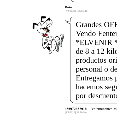
Dato
[7/2/2020] 13:26 Hrs.
Grandes OF
Vendo Fente
*ELVENIR *
de 8 a 12 kil
productos ori
personal o d
Entregamos p
hacemos segu
por descuen
+56972857918
:: Fenterminanicolas
[6/2/2020] 23:50 Hrs.