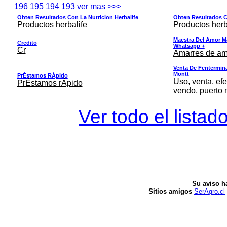
196
195
194
193
ver mas >>>
Obten Resultados Con La Nutricion Herbalife
Obten Resultados Co
Productos herbalife
Productos herb
Maestra Del Amor M
Credito
Whatsapp +
Cr
Amarres de am
Venta De Fentermina,
Montt
PrÉstamos RÁpido
Uso, venta, efe
PrÉstamos rÁpido
vendo, puerto 
Ver todo el listad
Su aviso h
Sitios amigos
SerAgro.cl