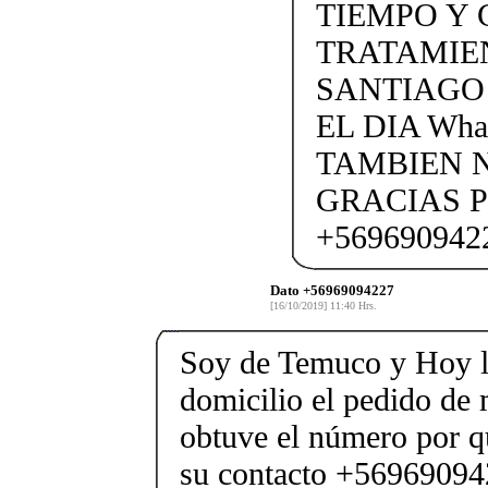
TIEMPO Y 
TRATAMIEN
SANTIAGO
EL DIA Wha
TAMBIEN 
GRACIAS P
+569690942
Dato +56969094227
[16/10/2019] 11:40 Hrs.
Soy de Temuco y Hoy l
domicilio el pedido de m
obtuve el número por q
su contacto +569690942