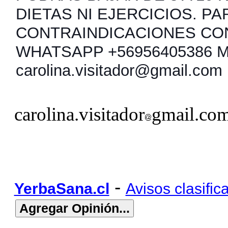
DIETAS NI EJERCICIOS. PA
CONTRAINDICACIONES CO
WHATSAPP +56956405386 
carolina.visitador@gmail.com
carolina.visitador
gmail.co
-
YerbaSana.cl
Avisos clasific