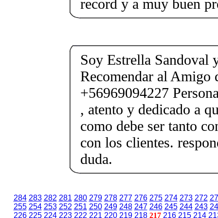
record y a muy buen pr
Soy Estrella Sandoval 
Recomendar al Amigo 
+56969094227 Persona
, atento y dedicado a q
como debe ser tanto con
con los clientes. respon
duda.
284
283
282
281
280
279
278
277
276
275
274
273
272
2
255
254
253
252
251
250
249
248
247
246
245
244
243
2
226
225
224
223
222
221
220
219
218
217
216
215
214
21