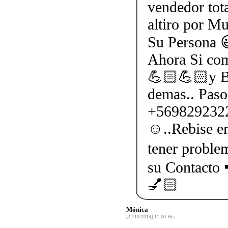
vendedor tota
altiro por M
Su Persona 
Ahora Si com
💪🏻💪🏻y Ba
demas.. Paso 
+56982923227
☺..Rebise en
tener problem
su Contacto
💅🏻
Mónica
[22/10/2019] 11:00 Hrs.