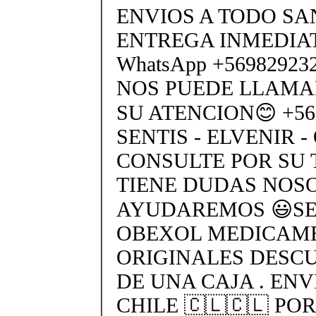
ENVIOS A TODO SA
ENTREGA INMEDIAT
WhatsApp +5698292
NOS PUEDE LLAMA
SU ATENCION😊 +569
SENTIS - ELVENIR -
CONSULTE POR SU 
TIENE DUDAS NOS
AYUDAREMOS 😃SEN
OBEXOL MEDICAME
ORIGINALES DESC
DE UNA CAJA . ENV
CHILE 🇨🇱🇨🇱 PO