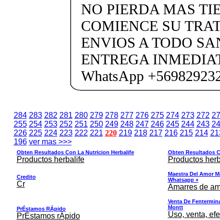
NO PIERDA MAS TI
COMIENCE SU TRA
ENVIOS A TODO SA
ENTREGA INMEDIAT
WhatsApp +56982923
284
283
282
281
280
279
278
277
276
275
274
273
272
2
255
254
253
252
251
250
249
248
247
246
245
244
243
2
226
225
224
223
222
221
220
219
218
217
216
215
214
21
196
ver mas >>>
Obten Resultados Con La Nutricion Herbalife
Obten Resultados Co
Productos herbalife
Productos herb
Maestra Del Amor M
Credito
Whatsapp +
Cr
Amarres de am
Venta De Fentermina,
Montt
PrÉstamos RÁpido
Uso, venta, efe
PrÉstamos rÁpido