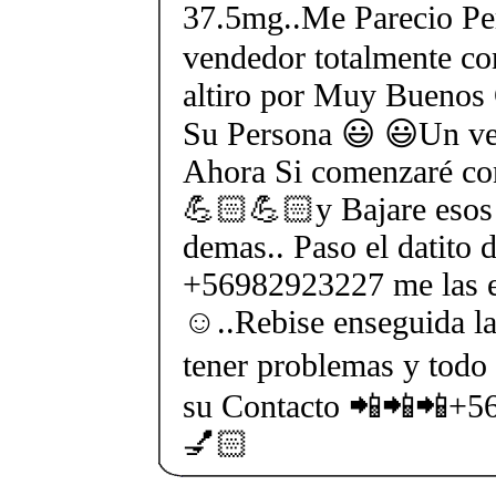
37.5mg..Me Parecio Perf
vendedor totalmente con
altiro por Muy Buenos
Su Persona 😃 😃Un ven
Ahora Si comenzaré co
💪🏻💪🏻y Bajare esos 
demas.. Paso el datito 
+56982923227 me las e
☺..Rebise enseguida la
tener problemas y todo 
su Contacto 📲📲📲+5
💅🏻