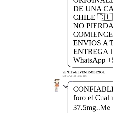
DE UNA CA
CHILE 🇨
NO PIERDA
COMIENCE
ENVIOS A 
ENTREGA I
WhatsApp +
SENTIS-ELVENIR-OBEXOL
[22/10/2019] 11:15 Hrs.
CONFIABLE...
foro el Cual
37.5mg..Me Pa