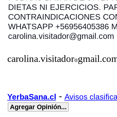
DIETAS NI EJERCICIOS. PA
CONTRAINDICACIONES CO
WHATSAPP +56956405386 
carolina.visitador@gmail.com
carolina.visitador
gmail.co
-
YerbaSana.cl
Avisos clasific