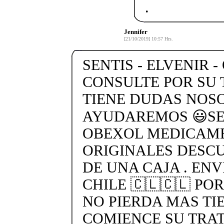
.
Jennifer
[21/10/2019] 10:57 Hrs.
SENTIS - ELVENIR -
CONSULTE POR SU 
TIENE DUDAS NOS
AYUDAREMOS 😃SEN
OBEXOL MEDICAME
ORIGINALES DESC
DE UNA CAJA . ENV
CHILE 🇨🇱🇨🇱 PO
NO PIERDA MAS TI
COMIENCE SU TRA