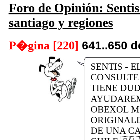
Foro de Opinión: Sentis
santiago y regiones
P�gina [220]
641..650 
SENTIS - E
CONSULTE 
TIENE DU
AYUDAREMO
OBEXOL M
ORIGINAL
DE UNA CA