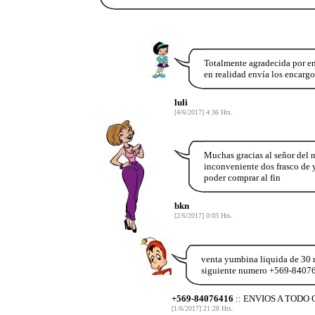
Totalmente agradecida por e
en realidad envía los encargo
luli
[4/6/2017] 4:36 Hrs.
Muchas gracias al señor del
inconveniente dos frasco d
poder comprar al fin
bkn
[2/6/2017] 0:03 Hrs.
venta yumbina liquida de 30 m
siguiente numero +569-8407
+569-84076416
:: ENVIOS A TODO 
[1/6/2017] 21:28 Hrs.