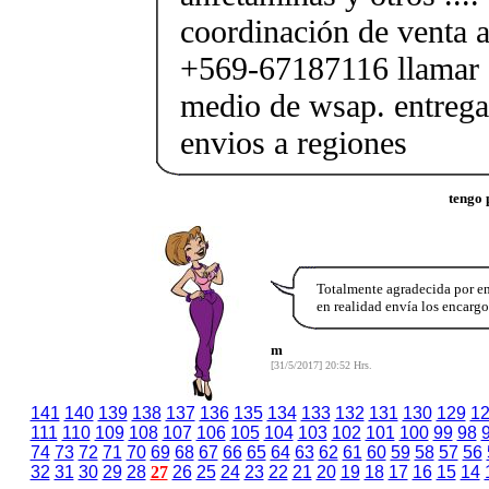
coordinación de venta a
+569-67187116 llamar o
medio de wsap. entrega
envios a regiones
tengo 
Totalmente agradecida por e
en realidad envía los encargo
m
[31/5/2017] 20:52 Hrs.
141
140
139
138
137
136
135
134
133
132
131
130
129
1
111
110
109
108
107
106
105
104
103
102
101
100
99
98
74
73
72
71
70
69
68
67
66
65
64
63
62
61
60
59
58
57
56
32
31
30
29
28
27
26
25
24
23
22
21
20
19
18
17
16
15
14