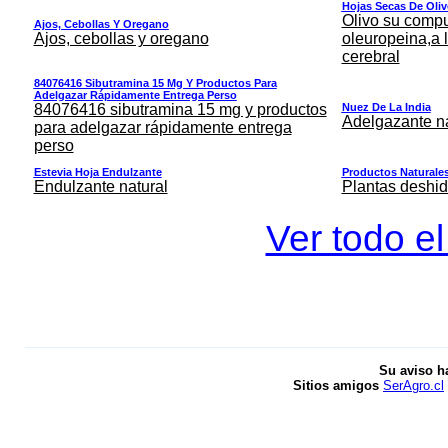
Hojas Secas De Oli
Olivo su comp
Ajos, Cebollas Y Oregano
Ajos, cebollas y oregano
oleuropeina,a 
cerebral
84076416 Sibutramina 15 Mg Y Productos Para
Adelgazar Rápidamente Entrega Perso
84076416 sibutramina 15 mg y productos
Nuez De La India
Adelgazante na
para adelgazar rápidamente entrega
perso
Estevia Hoja Endulzante
Productos Naturales
Endulzante natural
Plantas deshid
Ver todo el
Su aviso h
Sitios amigos
SerAgro.cl