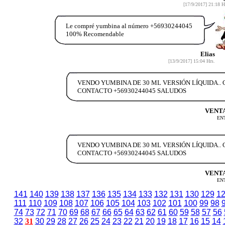
[17/9/2017] 21:18 H
Le compré yumbina al número +56930244045
100% Recomendable
Elias
[13/9/2017] 15:04 Hrs.
VENDO YUMBINA DE 30 ML VERSIÓN LÍQUIDA..
CONTACTO +56930244045 SALUDOS
VENTA
EN
VENDO YUMBINA DE 30 ML VERSIÓN LÍQUIDA..
CONTACTO +56930244045 SALUDOS
VENTA
EN
141
140
139
138
137
136
135
134
133
132
131
130
129
1
111
110
109
108
107
106
105
104
103
102
101
100
99
98
74
73
72
71
70
69
68
67
66
65
64
63
62
61
60
59
58
57
56
32
31
30
29
28
27
26
25
24
23
22
21
20
19
18
17
16
15
14