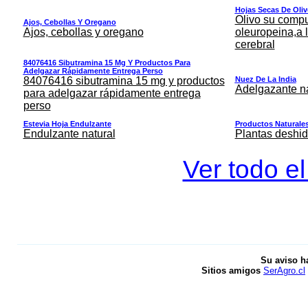
Hojas Secas De Oli
Olivo su comp
Ajos, Cebollas Y Oregano
Ajos, cebollas y oregano
oleuropeina,a 
cerebral
84076416 Sibutramina 15 Mg Y Productos Para
Adelgazar Rápidamente Entrega Perso
84076416 sibutramina 15 mg y productos
Nuez De La India
Adelgazante na
para adelgazar rápidamente entrega
perso
Estevia Hoja Endulzante
Productos Naturales
Endulzante natural
Plantas deshid
Ver todo el
Su aviso h
Sitios amigos
SerAgro.cl