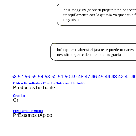
hola magyury ,sobre tu pregunta no conocemos
tranquilamente con la quimio ya que actua f
organismo
hola quiero saber si el jarabe se puede tomar es
nesesito urgente de ante muchas gracias.-
58
57
56
55
54
53
52
51
50
49
48
47
46
45
44
43
42
41
4
Obten Resultados Con La Nutricion Herbalife
Productos herbalife
Credito
Cr
PrÉstamos RÁpido
PrÉstamos rÁpido