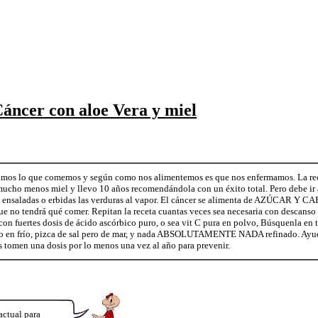
áncer con aloe Vera y miel
Somos lo que comemos y según como nos alimentemos es que nos enfermamos. La rec
 mucho menos miel y llevo 10 años recomendándola con un éxito total. Pero debe i
y ensaladas o erbidas las verduras al vapor. El cáncer se alimenta de AZÚCAR Y C
que no tendrá qué comer. Repitan la receta cuantas veces sea necesaria con descans
n fuertes dosis de ácido ascórbico puro, o sea vit C pura en polvo, Búsquenla en t
do en frío, pizca de sal pero de mar, y nada ABSOLUTAMENTE NADA refinado. Ayud
s tomen una dosis por lo menos una vez al año para prevenir.
actual para