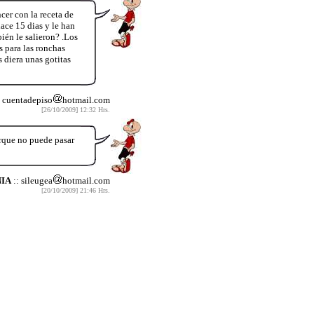
cer con la receta de
hace 15 dias y le han
ién le salieron? .Los
 para las ronchas
 diera unas gotitas
 cuentadepiso
hotmail.com
[26/10/2009] 12:32 Hrs.
orque no puede pasar
IA
:: sileugea
hotmail.com
[20/10/2009] 21:46 Hrs.