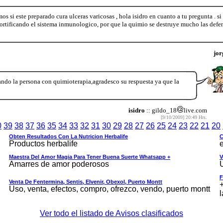
 si este preparado cura ulceras varicosas , hola isidro en cuanto a tu pregunta . si
ortificando el sistema inmunologico, por que la quimio se destruye mucho las defen
jor
tando la persona con quimioterapia,agradesco su respuesta ya que la
isidro
:: gildo_18
live.com
[9/10/2009] 20:49 Hrs.
0
39
38
37
36
35
34
33
32
31
30
29
28
27
26
25
24
23
22
21
20
Obten Resultados Con La Nutricion Herbalife
C
Productos herbalife
e
Maestra Del Amor Magia Para Tener Buena Suerte Whatsapp +
V
Amarres de amor poderosos
F
Venta De Fentermina, Sentis, Elvenir, Obexol, Puerto Montt
+
Uso, venta, efectos, compro, ofrezco, vendo, puerto montt
l
Ver todo el listado de Avisos clasificados