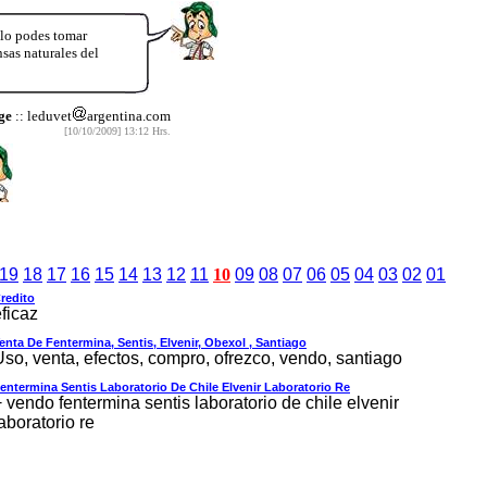
 lo podes tomar
sas naturales del
ge
:: leduvet
argentina.com
[10/10/2009] 13:12 Hrs.
19
18
17
16
15
14
13
12
11
10
09
08
07
06
05
04
03
02
01
redito
ficaz
enta De Fentermina, Sentis, Elvenir, Obexol , Santiago
Uso, venta, efectos, compro, ofrezco, vendo, santiago
entermina Sentis Laboratorio De Chile Elvenir Laboratorio Re
 vendo fentermina sentis laboratorio de chile elvenir
aboratorio re