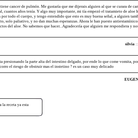
iene cancer de pulmón. Me gustaría que me dijerais alguien al que se curara de can
inal, cuantos años tenía. Y algo muy importante, mi tía empezó el tratamieto de aloe 
 por todo el cuerpo, y tengo entendido que esto es muy buena señal, a alguien tamb
to, solo paliativo, y no dan muchas esperanzas. Ahora le han puesto antiestamínicos
ectos del aloe. No sabemos que hacer...Agradecería que alguien me respondiera y nos
silvia
::
ta presionando la parte alta del intestino delgado, por ende lo que come vomita, p
 corro el riesgo de obstruir mas el instetino ? es un caso muy delicado
EUGEN
 la receta ya esta