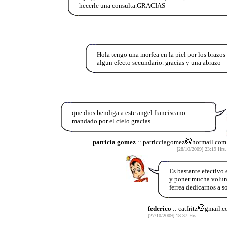
hecerle una consulta.GRACIAS
Hola tengo una morfea en la piel por los brazos 
algun efecto secundario. gracias y una abrazo
que dios bendiga a este angel franciscano
mandado por el cielo gracias
patricia gomez
:: patricciagomez
hotmail.com
[28/10/2009] 23:19 Hrs.
Es bastante efectivo 
y poner mucha volunta
ferrea dedicarnos a so
federico
:: catfritz
gmail.c
[27/10/2009] 18:37 Hrs.