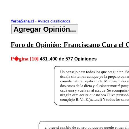
-
YerbaSana.cl
Avisos clasificados
Foro de Opinión: Franciscano Cura el C
P�gina [10]
481..490 de 577 Opiniones
Un consejo para todos los que preguntan. 
úsenla sin temor, aunque yo la preparo con
comida natural, ojalá cruda, Muchas frutas 
dos cosas de la dieta y el cáncer morirá por
cada una y vuelven al ataque. Se acompaña co
ningún otro aceite que no sea Oliva prensa
complejo B, Vit E,(natural) Y todos los sano
a jorge si cambio de correo porque no puedo entrar al 