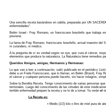
Una sencilla receta basándose en sábila, preparada por UN SACERDO
enfermedades".
Belén Israel.- Fray Romano, un franciscano brasileño que trabaja en 
previene.
La fama de Fray Romano, franciscano brasileño, actual maestro del S
ni curandero, ni médico.
A la pregunta de sí es verdad según se oye, que cura el cáncer, respo
elementos que produce la naturaleza. La Naturaleza tiene remedios pa
Queridos Amigos, amigas, Hermanos y Hermanas:
Lo que van a leer a continuación, salió publicado en el periódico Lis
debe a un Fraile Franciscano, que lo llaman, en Belén (Brasil), Fray
el cáncer y cualquier persona puede hacerlo, sin hacer milagros, sim
Sobre la Bendita Receta. Tengo conocimiento de varias personas que 
terminales. Luego del conocimiento de las virtudes de este medicament
terrible enfermedad prepare la receta y se lo de a tomar. Ya verán
el
r
La Receta es:
•
Medio (1/2) kilo o litro de miel pura de
ab