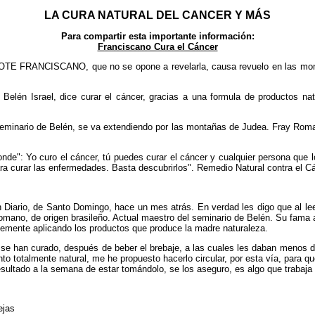
LA CURA NATURAL DEL CANCER Y MÁS
Para compartir esta importante información:
Franciscano Cura el Cáncer
TE FRANCISCANO, que no se opone a revelarla, causa revuelo en las monta
Belén Israel, dice curar el cáncer, gracias a una formula de productos nat
eminario de Belén, se va extendiendo por las montañas de Judea. Fray Romano
nde": Yo curo el cáncer, tú puedes curar el cáncer y cualquier persona que l
ra curar las enfermedades. Basta descubrirlos". Remedio Natural contra el C
tín Diario, de Santo Domingo, hace un mes atrás. En verdad les digo que al le
 Romano, de origen brasileño. Actual maestro del seminario de Belén. Su fama
plemente aplicando los productos que produce la madre naturaleza.
se han curado, después de beber el brebaje, a las cuales les daban menos de
o totalmente natural, me he propuesto hacerlo circular, por esta vía, para q
esultado a la semana de estar tomándolo, se los aseguro, es algo que trabaja
ejas