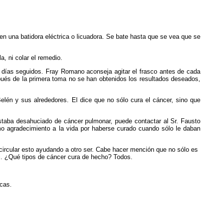
 en una batidora eléctrica o licuadora. Se bate hasta que se vea que se
a, ni colar el remedio.
días seguidos. Fray Romano aconseja agitar el frasco antes de cada
spués de la primera toma no se han obtenidos los resultados deseados,
elén y sus alrededores. El dice que no sólo cura el cáncer, sino que
staba desahuciado de cáncer pulmonar, puede contactar al Sr. Fausto
mo agradecimiento a la vida por haberse curado cuando sólo le daban
 circular esto ayudando a otro ser. Cabe hacer mención que no sólo es
i. ¿Qué tipos de cáncer cura de hecho?
Todos.
icas.