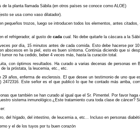
s de la planta llamada Sábila (en otros países se conoce como
ALOE)
(esto se usa como vaso dilatador).
s en pequeños trozos, luego se introducen todos los elementos, antes citados,
n el refrigerador, al gusto de
cada
cual. No debe quitarle la cáscara a la Sábil
veces por día, 15 minutos antes de cada comida. Esto debe hacerse por 10 
len abscesos en la piel, esto es buen síntoma. Continúa diciendo que si de
 tumor no ha cedido, beber 4 veces más, hasta la curación total.
tuita, con óptimos resultados. Ha curado a varias decenas de personas en B
de la próstata, la leucemia, etc., etc.
de 29 años, enferma de esclerosis. El que desee un testimonio de uno que e
) 2472316. Este señor es el que publicó lo que he contado más arriba, co
sonas que también se han curado al igual que el Sr. Pimentel. Por favor haga
 nuestro sistema inmunológico.
¿Este tratamiento cura toda clase de cáncer? S
er:
ro, del hígado, del intestino, de leucemia a, etc... Incluso en personas diabét
erno y el de los tuyos por tu buen corazón