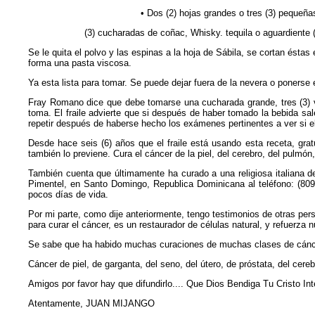
• Dos (2)
hojas grandes o tres (3) pequeña
(3)
cucharadas de coñac, Whisky. tequila o aguardiente 
Se le quita el polvo y las espinas a la hoja de Sábila, se cortan ésta
forma una pasta viscosa.
Ya esta lista para tomar. Se puede dejar fuera de la nevera o ponerse e
Fray Romano dice que debe tomarse una cucharada grande, tres (3) 
toma. El fraile advierte que si después de haber tomado la bebida sa
repetir después de haberse hecho los exámenes pertinentes a ver si el
Desde hace seis (6) años que el fraile está usando esta receta, gra
también lo previene. Cura el cáncer de la piel, del cerebro, del pulmón, 
También cuenta que últimamente ha curado a una religiosa italiana 
Pimentel, en Santo Domingo, Republica Dominicana al teléfono: (809
pocos días de vida.
Por mi parte, como dije anteriormente, tengo testimonios de otras per
para curar el cáncer, es un restaurador de células natural, y refuerza
Se sabe que ha habido muchas curaciones de muchas clases de cánc
Cáncer de piel, de garganta, del seno, del útero, de próstata, del cereb
Amigos por favor hay que difundirlo.... Que Dios Bendiga Tu Cristo Int
Atentamente, JUAN MIJANGO