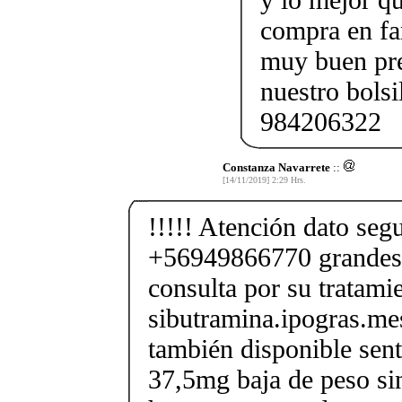
compra en fa
muy buen pre
nuestro bols
984206322
Constanza Navarrete
::
[14/11/2019] 2:29 Hrs.
!!!!! Atención dato segu
+56949866770 grandes
consulta por su tratami
sibutramina.ipogras.m
también disponible sent
37,5mg baja de peso si