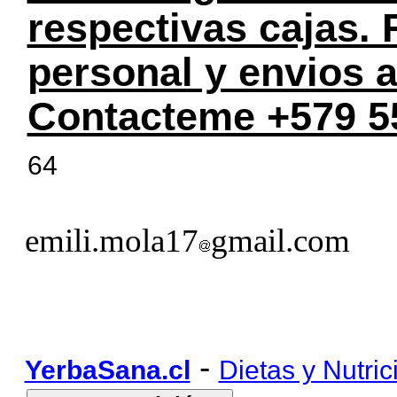
respectivas cajas.
personal y envios a
Contacteme +579 5
64
emili.mola17
gmail.com
-
YerbaSana.cl
Dietas y Nutric