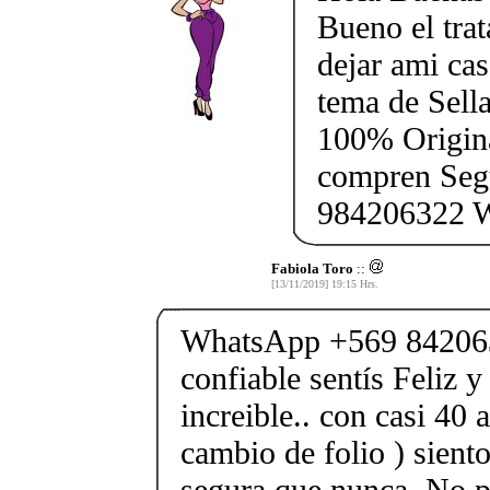
Bueno el tra
dejar ami cas
tema de Sella
100% Origina
compren Segu
984206322 
Fabiola Toro
::
[13/11/2019] 19:15 Hrs.
WhatsApp +569 84206
confiable sentís Feliz y
increible.. con casi 40 
cambio de folio ) sient
segura que nunca. No pe