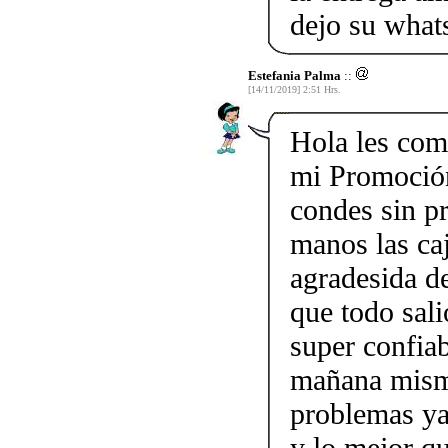
dejo su wha
Estefania Palma
::
[14/11/2019] 2:51 Hrs.
Hola les com
mi Promoción
condes sin p
manos las ca
agradesida 
que todo sali
super confia
mañana mismo
problemas ya 
y lo mejor qu