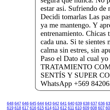
estar asi. Sufriendo de
Decidi tomarlas Las pas
ya me mantengo. Y apr
entrenamiento. Chicas 
cada una. Si te sientes
calma sin estres, sin ap
Paso el Dato al cual yo
TRATAMIENTO COM
SENTÍS Y SUPER C
WhatsApp +569 84206
648
647
646
645
644
643
642
641
640
639
638
637
636
6
619
618
617
616
615
614
613
612
611
610
609
608
607
60