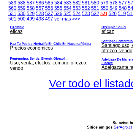
589
588
587
586
585
584
583
582
581
580
579
578
577
5
560
559
558
557
556
555
554
553
552
551
550
549
548
5
531
530
529
528
527
526
525
524
523
522
521
520
519
51
501
500
499
498
497
ver mas >>>
Ozempic
Ozempic Soluci
eficaz
eficaz
Santiago Fentermina,
Haz Tu Pedido Herbalife En Chile En Nuestra Página
Santiago uso, 
Precios económicos
ofrezco, vendo
Fentermina, Sentis, Elvenir, Obexol ,
Adelgaza De Manera 
Uso, venta, efectos, compro, ofrezco,
Flaca!!!
Adelgazante nue
vendo
Ver todo el lista
Su aviso h
Sitios amigos
SerAgro.cl