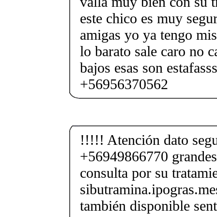
valla muy bien con su t
este chico es muy segu
amigas yo ya tengo mis 
lo barato sale caro no c
bajos esas son estafasss
+56956370562
!!!!! Atención dato segu
+56949866770 grandes
consulta por su tratami
sibutramina.ipogras.m
también disponible sent