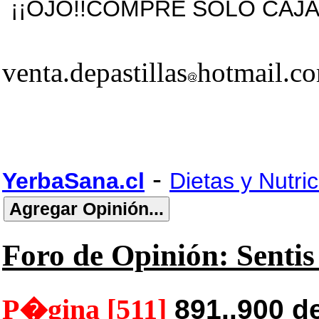
¡¡OJO!!COMPRE SOLO CAJA
venta.depastillas
hotmail.c
-
YerbaSana.cl
Dietas y Nutric
Foro de Opinión: Sentis 
P�gina [511]
891..900 d