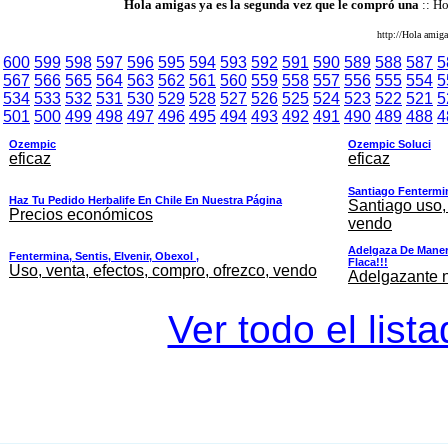
Hola amigas ya es la segunda vez que le compró una
:: Ho
http://Hola amiga
600
599
598
597
596
595
594
593
592
591
590
589
588
587
5
567
566
565
564
563
562
561
560
559
558
557
556
555
554
5
534
533
532
531
530
529
528
527
526
525
524
523
522
521
5
501
500
499
498
497
496
495
494
493
492
491
490
489
488
4
Ozempic
Ozempic Soluci
eficaz
eficaz
Santiago Fentermina
Haz Tu Pedido Herbalife En Chile En Nuestra Página
Santiago uso, 
Precios económicos
vendo
Adelgaza De Maner
Fentermina, Sentis, Elvenir, Obexol ,
Flaca!!!
Uso, venta, efectos, compro, ofrezco, vendo
Adelgazante nu
Ver todo el list