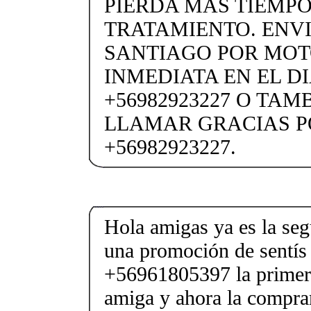
PIERDA MAS TIEMPO
TRATAMIENTO. ENVI
SANTIAGO POR MO
INMEDIATA EN EL DI
+56982923227 O TAM
LLAMAR GRACIAS P
+56982923227.
Hola amigas ya es la se
una promoción de sentís 
+56961805397 la primera
amiga y ahora la compr